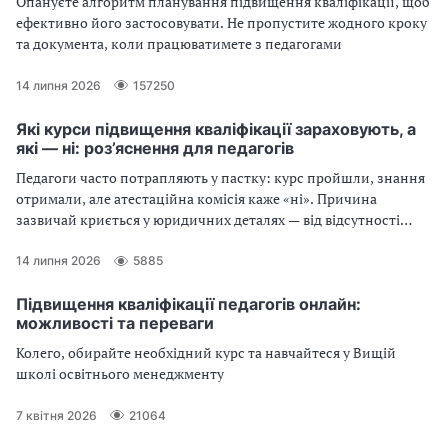
Опануєте алгоритм планування підвищення кваліфікації, щоб
ефективно його застосовувати. Не пропустите жодного кроку
та документа, коли працюватимете з педагогами
14 липня 2026
157250
Які курси підвищення кваліфікації зараховують, а
які — ні: роз’яснення для педагогів
Педагоги часто потрапляють у пастку: курс пройшли, знання
отримали, але атестаційна комісія каже «ні». Причина
зазвичай криється у юридичних деталях — від відсутності
КВЕДів у надавача послуг до неправильно оформленого
переліку результатів навчання в самому документі. Читайте,
14 липня 2026
5885
щоб бути впевненими у кожній годині свого професійного
розвитку
Підвищення кваліфікації педагогів онлайн:
можливості та переваги
Колего, обирайте необхідний курс та навчайтеся у Вищій
школі освітнього менеджменту
7 квітня 2026
21064