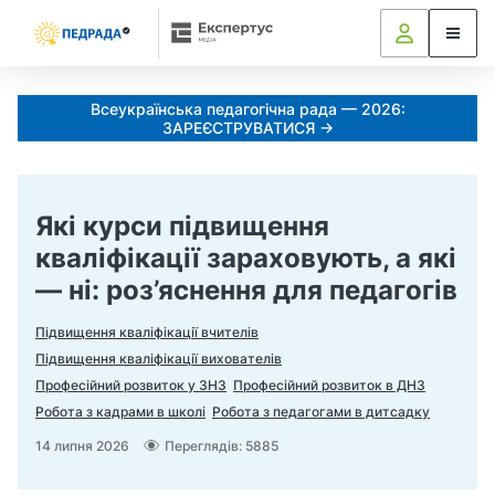
Всеукраїнська педагогічна рада — 2026:
ЗАРЕЄСТРУВАТИСЯ →
Портал Педрада Платформ
Які курси підвищення
кваліфікації зараховують, а які
— ні: роз’яснення для педагогів
Підвищення кваліфікації вчителів
Підвищення кваліфікації вихователів
Професійний розвиток у ЗНЗ
Професійний розвиток в ДНЗ
Робота з кадрами в школі
Робота з педагогами в дитсадку
14 липня 2026
Переглядів: 5885