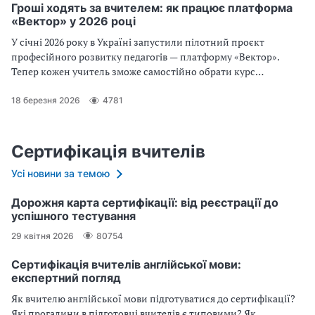
Гроші ходять за вчителем: як працює платформа
«Вектор» у 2026 році
У січні 2026 року в Україні запустили пілотний проєкт
професійного розвитку педагогів — платформу «Вектор».
Тепер кожен учитель зможе самостійно обрати курс
підвищення кваліфікації та оплатити його віртуальними
коштами (1500 грн) безпосередньо на платформі. Як
18 березня 2026
4781
зареєструватися на платформі і обрати курс - читайте у статті.
Сертифікація вчителів
Усі новини за темою
Дорожня карта сертифікації: від реєстрації до
успішного тестування
29 квітня 2026
80754
Сертифікація вчителів англійської мови:
експертний погляд
Як вчителю англійської мови підготуватися до сертифікації?
Які прогалини в підготовці вчителів є типовими? Як