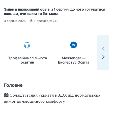
Зміни в інклюзивній освіті з 1 серпня: до чого готуватися
школам, вчителям та батькам
4 серпня 2026
Переглядів: 248
Професійна спільнота
Messenger —
Педр
освітян
Експертус Освіта
Головне
🏙 Облаштування укриття в ЗДО: від нормативних
вимог до емоційного комфорту