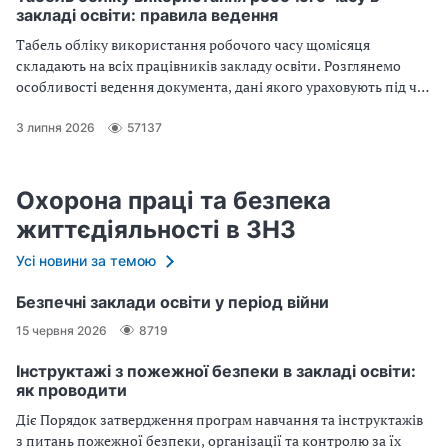
закладі освіти: правила ведення
Табель обліку використання робочого часу щомісяця
складають на всіх працівників закладу освіти. Розглянемо
особливості ведення документа, дані якого ураховують під час
обчислення заробітної плати та заповнення форм державних
статистичних спостережень
3 липня 2026
57137
Охорона праці та безпека
життєдіяльності в ЗНЗ
Усі новини за темою
Безпечні заклади освіти у період війни
15 червня 2026
8719
Інструктажі з пожежної безпеки в закладі освіти:
як проводити
Діє Порядок затвердження програм навчання та інструктажів
з питань пожежної безпеки, організації та контролю за їх