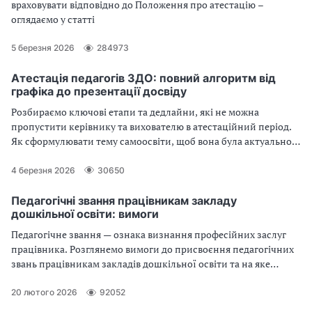
враховувати відповідно до Положення про атестацію –
оглядаємо у статті
5 березня 2026
284973
Атестація педагогів ЗДО: повний алгоритм від
графіка до презентації досвіду
Розбираємо ключові етапи та дедлайни, які не можна
пропустити керівнику та вихователю в атестаційний період.
Як сформулювати тему самоосвіти, щоб вона була актуальною
та відображала ваші реальні здобутки, а також поради щодо
наповнення портфоліо - про все у цій статті
4 березня 2026
30650
Педагогічні звання працівникам закладу
дошкільної освіти: вимоги
Педагогічне звання — ознака визнання професійних заслуг
працівника. Розглянемо вимоги до присвоєння педагогічних
звань працівникам закладів дошкільної освіти та на яке
підвищення посадового окладу мають право працівники після
присвоєння їм того чи того педагогічного звання
20 лютого 2026
92052