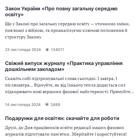
Закон України «Про повну загальну середню
освіту»
Що у Законі про загальну середню освіту — уточнимо зміни,
пов'язані з війною, та проаналізуємо ключові положення й
структуру Закону
23 листопада 2024
134011
Свіжий випуск журналу «Практика управління
дошкільним закладом»
Скажіть собі підтримувальні слова сьогодні. І завтра. І
післязавтра… Відчуйте, як від їхнього тепла додасться сил
підкорювати нові вершини фахової майстерності. Прямуйте
до них і з листопадовим номером «Практики управління
дошкільним закладом», і зі всіма наступними.
14 листопада 2024
2489
Подарунки для освітян: скачайте для роботи
Друзі, до Дня працівників освіти редакції наших фахових
журналів підготували пам'ятки. Зберігайте і користуйтеся!