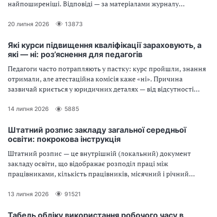
найпоширеніші. Відповіді — за матеріалами журналу
"Практика управління закладом освіти"
20 липня 2026
13873
Які курси підвищення кваліфікації зараховують, а
які — ні: роз’яснення для педагогів
Педагоги часто потрапляють у пастку: курс пройшли, знання
отримали, але атестаційна комісія каже «ні». Причина
зазвичай криється у юридичних деталях — від відсутності
КВЕДів у надавача послуг до неправильно оформленого
переліку результатів навчання в самому документі. Читайте,
14 липня 2026
5885
щоб бути впевненими у кожній годині свого професійного
розвитку
Штатний розпис закладу загальної середньої
освіти: покрокова інструкція
Штатний розпис — це внутрішній (локальний) документ
закладу освіти, що відображає розподіл праці між
працівниками, кількість працівників, місячний і річний
фонди зарплати
13 липня 2026
91521
Табель обліку використання робочого часу в