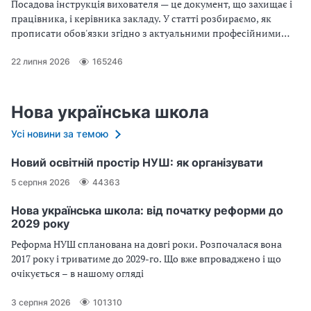
Посадова інструкція вихователя — це документ, що захищає і
працівника, і керівника закладу. У статті розбираємо, як
прописати обов'язки згідно з актуальними професійними
стандартами та на що звернути увагу в розділі «Обов'язки».
Бонус: готовий зразок інструкції, який можна завантажити та
22 липня 2026
165246
адаптувати під свій заклад
Нова українська школа
Усі новини за темою
Новий освітній простір НУШ: як організувати
5 серпня 2026
44363
Нова українська школа: від початку реформи до
2029 року
Реформа НУШ спланована на довгі роки. Розпочалася вона
2017 року і триватиме до 2029-го. Що вже впроваджено і що
очікується – в нашому огляді
3 серпня 2026
101310