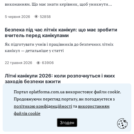
виконанням. Що має знати керівник, щоб уникнути
непорозумінь під час перевірки закладу? Скачайте форму
Журналу реєстрації інструктажів
5 червня 2026
52858
Безпека під час літніх канікул: що має зробити
вчитель перед канікулами
Як підготувати учнів і працівників до безпечних літніх
канікул — детальніше у статті
22 травня 2026
63906
Літні канікули 2026: коли розпочнуться і яких
заходів безпеки вжити
Хто визначає тривалість літніх канікул, від чого вона залежить
Портал oplatforma.com.ua використовує файли cookie.
та які заходи з безпеки життєдіяльності провести на час літніх
Продовжуючи перегляд порталу, ви погоджуєтеся з
канікул — про це далі у статті
політикою конфіденційності
та
використанням
файлів cookie
27 квітня 2026
2132
Згоден
Як організувати цивільний захист у школі