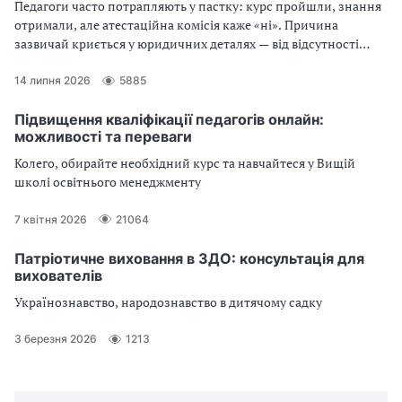
Педагоги часто потрапляють у пастку: курс пройшли, знання
отримали, але атестаційна комісія каже «ні». Причина
зазвичай криється у юридичних деталях — від відсутності
КВЕДів у надавача послуг до неправильно оформленого
переліку результатів навчання в самому документі. Читайте,
14 липня 2026
5885
щоб бути впевненими у кожній годині свого професійного
розвитку
Підвищення кваліфікації педагогів онлайн:
можливості та переваги
Колего, обирайте необхідний курс та навчайтеся у Вищій
школі освітнього менеджменту
7 квітня 2026
21064
Патріотичне виховання в ЗДО: консультація для
вихователів
Українознавство, народознавство в дитячому садку
3 березня 2026
1213