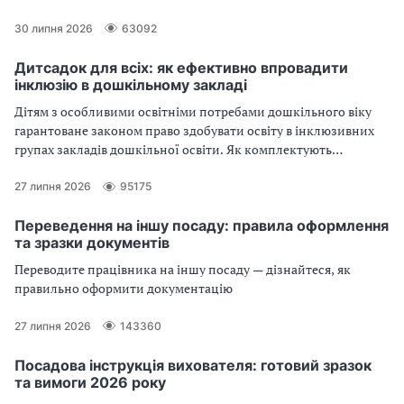
30 липня 2026
63092
Дитсадок для всіх: як ефективно впровадити
інклюзію в дошкільному закладі
Дітям з особливими освітніми потребами дошкільного віку
гарантоване законом право здобувати освіту в інклюзивних
групах закладів дошкільної освіти. Як комплектують
інклюзивні групи та які документи подають батьки за
оновленим Порядком організації інклюзивного навчання?
27 липня 2026
95175
Про це та інше — у статті
Переведення на іншу посаду: правила оформлення
та зразки документів
Переводите працівника на іншу посаду — дізнайтеся, як
правильно оформити документацію
27 липня 2026
143360
Посадова інструкція вихователя: готовий зразок
та вимоги 2026 року