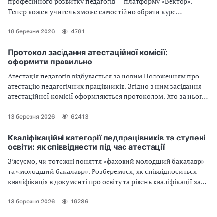
професійного розвитку педагогів — платформу «Вектор».
Тепер кожен учитель зможе самостійно обрати курс
підвищення кваліфікації та оплатити його віртуальними
коштами (1500 грн) безпосередньо на платформі. Як
18 березня 2026
4781
зареєструватися на платформі і обрати курс - читайте у статті.
Протокол засідання атестаційної комісії:
оформити правильно
Атестація педагогів відбувається за новим Положенням про
атестацію педагогічних працівників. Згідно з ним засідання
атестаційної комісії оформляються протоколом. Хто за нього
відповідає, які дані він повинен містити, як скласти протокол
засідання атестаційної комісії – читайте далі
13 березня 2026
62413
Кваліфікаційні категорії педпрацівників та ступені
освіти: як співвіднести під час атестації
З’ясуємо, чи тотожні поняття «фаховий молодший бакалавр»
та «молодший бакалавр». Розберемося, як співвідноситься
кваліфікація в документі про освіту та рівень кваліфікації за
Національною рамкою кваліфікацій і як це впливає на
атестацію педагога. А також як атестувати педагогів із
13 березня 2026
19286
середньою спеціальною освітою, отриманою до 1991 року