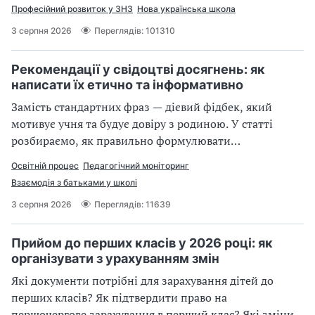
Професійний розвиток у ЗНЗ
Нова українська школа
3 серпня 2026
Переглядів: 101310
Рекомендації у свідоцтві досягнень: як
написати їх етично та інформативно
Замість стандартних фраз — дієвий фідбек, який
мотивує учня та будує довіру з родиною. У статті
розбираємо, як правильно формулювати
рекомендації батькам у свідоцтві досягнень без
Освітній процес
Педагогічний моніторинг
оціночних суджень і «вироків». Спеціально для вас ми
Взаємодія з батьками у школі
зібрали готові зразки коментарів - читайте та
3 серпня 2026
Переглядів: 11639
використовуйте
Прийом до перших класів у 2026 році: як
організувати з урахуванням змін
Які документи потрібні для зарахування дітей до
перших класів? Як підтвердити право на
першочергове зарахування в перший клас? Які зміни в