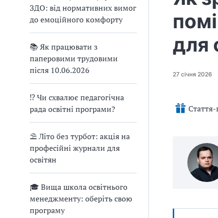
о
ЗДО: від нормативних вимог
л
помі
и
до емоційного комфорту
»
для 
📚 Як працювати з
паперовими трудовими
після 10.06.2026
27 січня 2026
⁉ Чи схвалює педагогічна
Стаття-
рада освітні програми?
⛱ Літо без турбот: акція на
професійні журнали для
освітян
🎓 Вища школа освітнього
менеджменту: оберіть свою
програму