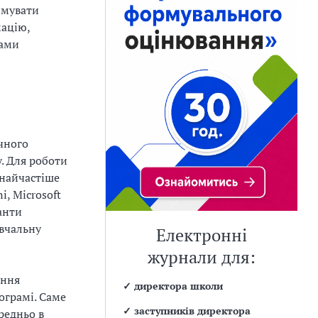
имувати
мацію,
гами
чного
у. Для роботи
 найчастіше
, Microsoft
анти
авчальну
Електронні
журнали для:
ання
✓
директора школи
ограмі. Саме
✓
заступників директора
редньо в