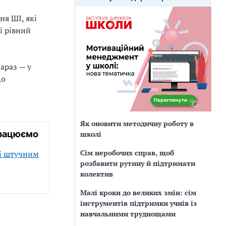
я ШІ, які
і рівний
араз — у
що
Як оновити методичну роботу в
працюємо
школі
Сім неробочих справ, щоб
зі штучним
розбавити рутину й підтримати
колектив
Малі кроки до великих змін: сім
інструментів підтримки учнів із
навчальними труднощами