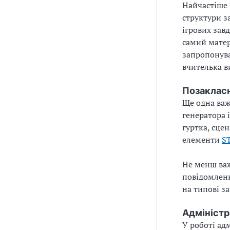
Найчастіше 
структури з
ігрових зав
самий матер
запропонува
вчителька в
Позаклас
Ще одна важ
генератора 
гуртка, сце
елементи
S
Не менш важ
повідомленн
на типові з
Адміністр
У роботі ад