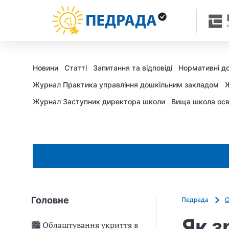
ж
у
р
н
а
л
у
«
Новини
Статті
Запитання та відповіді
Нормативні д
З
а
с
Журнал Практика управління дошкільним закладом
Ж
т
у
Журнал Заступник директора школи
Вища школа осв
п
н
и
к
д
и
р
е
к
т
о
р
Головне
Педрада
С
а
ш
Як з
к
🏙 Облаштування укриття в