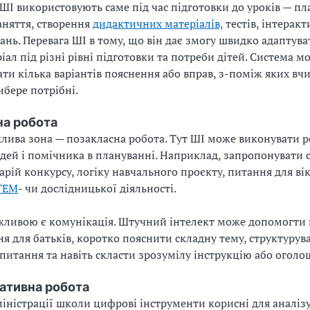
ШІ використовують саме під час підготовки до уроків — п
аняття, створення
дидактичних матеріалів,
тестів, інтерак
дань. Перевага ШІ в тому, що він дає змогу швидко адаптува
іал під різні рівні підготовки та потреби дітей. Система м
ти кілька варіантів пояснення або вправ, з-поміж яких вч
ибере потрібні.
на робота
лива зона — позакласна робота. Тут ШІ може виконувати р
ідей і помічника в плануванні. Наприклад, запропонувати 
нарій конкурсу, логіку навчального проєкту, питання для в
TEM
- чи дослідницької діяльності.
ливою є комунікація. Штучний інтелект може допомогти 
я для батьків, коротко пояснити складну тему, структурува
апитання та навіть скласти зрозумілу інструкцію або огол
ативна робота
міністрації школи цифрові інструменти корисні для аналізу