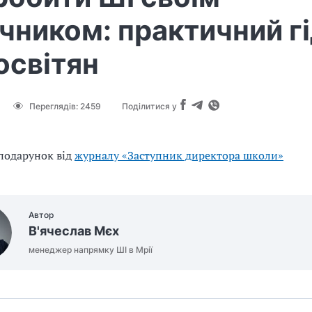
чником: практичний г
освітян
Переглядів:
2459
Поділитися у
подарунок від
журналу «Заступник директора школи»
Автор
В'ячеслав Мєх
менеджер напрямку ШІ в Мрії