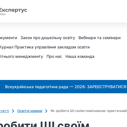
окументи
Закон про дошкільну освіту
Вебінари та семінари
урнал Практика управління закладом освіти
ітнього менеджменту
Про нас
Наша команда
Всеукраїнська педагогічна рада — 2026: ЗАРЕЄСТРУВАТИСЯ
татті
Освітні новини
Як зробити ШІ своїм помічником: практичний 
робити ШІ своїм