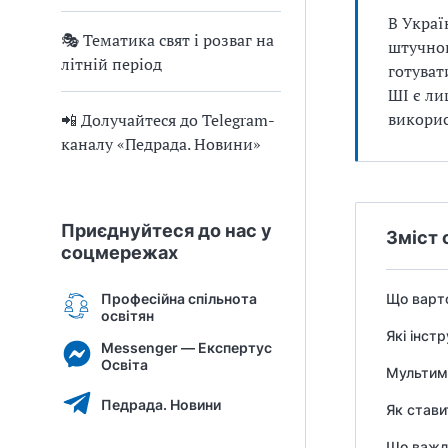
В Украї
🎭 Тематика свят і розваг на
штучног
літній період
готуват
ШІ є ли
викори
📲 Долучайтеся до Telegram-
каналу «Педрада. Новини»
Приєднуйтеся до нас у
Зміст 
соцмережах
Професійна спільнота
Що варто
освітян
Які інст
Messenger — Експертус
Освіта
Мультиме
Педрада. Новини
Як стави
Що важли