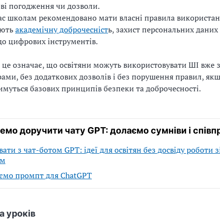
ві погодження чи дозволи.
с школам рекомендовано мати власні правила використанн
ують
академічну доброчесніст
ь, захист персональних даних 
до цифрових інструментів.
 це означає, що освітяни можуть використовувати ШІ вже з
ами, без додаткових дозволів і без порушення правил, як
муться базових принципів безпеки та доброчесності.
мо доручити чату GPT: долаємо сумніви і спів
ати з чат-ботом GPT: ідеї для освітян без досвіду роботи 
ом
мо промпт для ChatGPT
а уроків