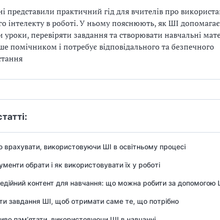
ні представили практичний гід для вчителів про використ
о інтелекту в роботі. У ньому пояснюють, як ШІ допомагає
и уроки, перевіряти завдання та створювати навчальні мате
ше помічником і потребує відповідального та безпечного
стання
статті:
 врахувати, використовуючи ШІ в освітньому процесі
рументи обрати і як використовувати їх у роботі
дійний контент для навчання: що можна робити за допомогою 
ти завдання ШІ, щоб отримати саме те, що потрібно
во пам’ятати, використовуючи ШІ в навчанні