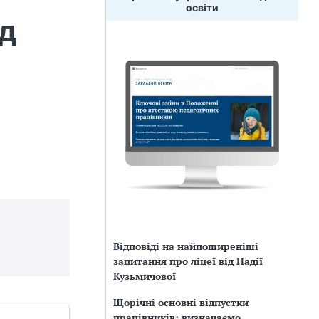
освіти
ід
Відповіді на найпоширеніші
запитання про ліцеї від Надії
Кузьмичової
Щорічні основні відпустки
працівників: визначаємо