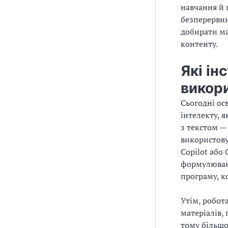
навчання й 
безперервн
добирати ма
контенту.
Які ін
викори
Сьогодні ос
інтелекту, 
з текстом —
використову
Copilot або
формулювань
програму, к
Утім, робот
матеріалів,
тому більшо