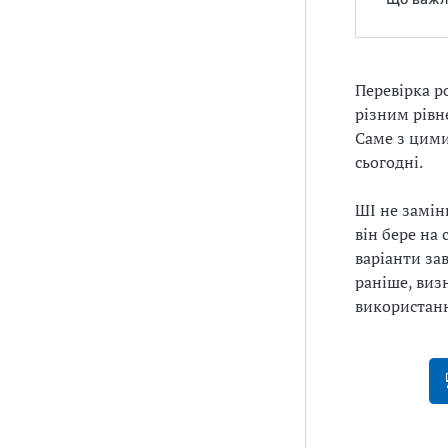
Перевірка ро
різним рівн
Саме з цим
сьогодні.
ШІ не замін
він бере на
варіанти зав
раніше, визн
використанн