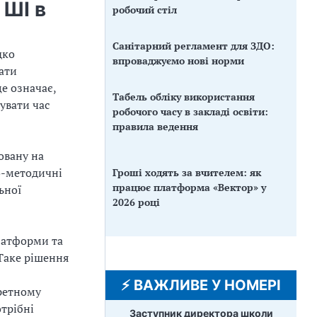
 ШІ в
робочий стіл
Санітарний регламент для ЗДО:
дко
впроваджуємо нові норми
ати
е означає,
Табель обліку використання
увати час
робочого часу в закладі освіти:
правила ведення
овану на
о-методичні
Гроші ходять за вчителем: як
працює платформа «Вектор» у
ьної
2026 році
латформи та
 Таке рішення
⚡️ ВАЖЛИВЕ У НОМЕРІ
ретному
отрібні
Заступник директора школи