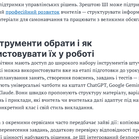
підтримки управлінських рішень. Зрештою ШІ може підтр
ий
професійний розвиток
вчителів — структурувати інфор
теріали для самонавчання та працювати з великими обся
струменти обрати і як
стовувати їх у роботі
вітяни мають доступ до широкого набору інструментів шту
які можна використовувати вже на етапі підготовки до урок
 планування занять, створення пояснень, завдань і тестів —
ють універсальні чатботи на кшталт ChatGPT, Google Gemini
 Claude. Вони швидко пропонують структуру матеріалу, варі
 і приклади, які вчитель чи вчителька далі адаптує під н
онкретний клас і свій стиль викладання.
а з окремими сервісами часто передбачає зайві дії: копіюв
 перенесення завдань, додаткову перевірку відповідності пр
ї цінності набувають рішення, де ШІ інтегрований безпосе