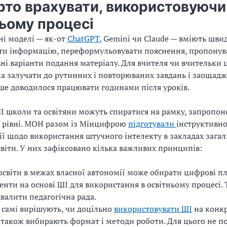
рто врахувати, використовуючи
ьому процесі
ні моделі — як-от
ChatGPT
, Gemini чи Claude — вміють шви
ти інформацію, переформульовувати пояснення, пропонув
ні варіанти подання матеріалу. Для вчителя чи вчительки ц
 залучати до рутинних і повторюваних завдань і заощадж
іше доводилося працювати годинами після уроків.
ШІ школи та освітяни можуть спиратися на рамку, запропон
 рівні. МОН разом із Мінцифрою
підготували
інструктивн
ї щодо використання штучного інтелекту в закладах загал
світи. У них зафіксовано кілька важливих принципів:
освіти в межах власної автономії може обирати цифрові п
енти на основі ШІ для використання в освітньому процесі.
валити педагогічна рада.
 самі вирішують, чи доцільно
використовувати ШІ
на конк
а також вибирають формат і методи роботи. Для цього не п