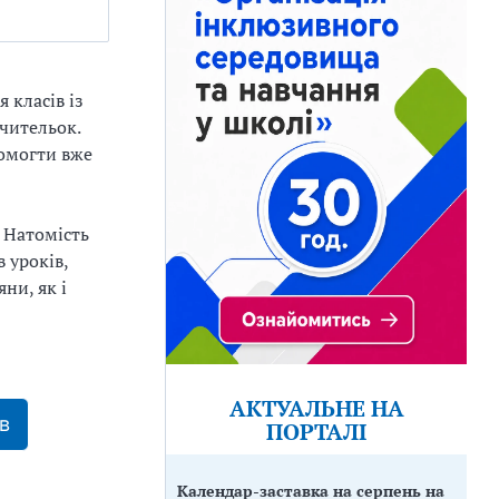
 класів із
вчительок.
омогти вже
. Натомість
 уроків,
ни, як і
АКТУАЛЬНЕ НА
в
ПОРТАЛІ
Календар-заставка на серпень на