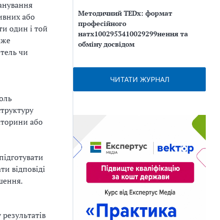
ланування
Методичний TEDx: формат
тивних або
професійного
ти один і той
натх1002953410029299нення та
оже
обміну досвідом
итель чи
ЧИТАТИ ЖУРНАЛ
оль
структуру
ікторини або
підготувати
ти відповіді
ошення.
 результатів