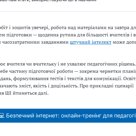
біт і зошитів увечері, робота над матеріалами на завтра для
ем підготовки — щоденна рутина для більшості вчителів і 
и часозатратними завданнями
штучний інтелект
може доп
ює вчителя чи вчительку і не ухвалює педагогічних рішень
 себе частину підготовчої роботи — зокрема чернетки планів
дань, формулювання тестів і текстів для комунікації. Освітя
ачають зміст, якість і доцільність. Про прикладні сценарії
я ШІ йтиметься далі.
💻 Безпечний інтернет: онлайн-тренінг для педагогі