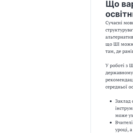
Що ва
освітн
Сучасні мов
структурува
альтернатив
що ШІ можна
там, де ран
У роботі з 
державному
рекомендаці
середньої о
Заклад 
інструм
може ух
Вчителі
уроці, 