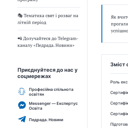
🎭 Тематика свят і розваг на
Як вчит
літній період
прогали
успішно
📲 Долучайтеся до Telegram-
каналу «Педрада. Новини»
Зміст 
Приєднуйтеся до нас у
соцмережах
Роль екс
Професійна спільнота
Сертифік
освітян
Сертифік
Messenger — Експертус
Освіта
Сертифік
Педрада. Новини
Підготов