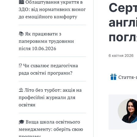
🏙 Облаштування укриття в
Серт
u
ЗДО: від нормативних вимог
j
до емоційного комфорту
англ
e
m
пог
📚 Як працювати з
o
паперовими трудовими
.
після 10.06.2026
d
6 квітня 2026
o
c
⁉ Чи схвалює педагогічна
x
рада освітні програми?
Стаття-
⛱ Літо без турбот: акція на
професійні журнали для
освітян
🎓 Вища школа освітнього
менеджменту: оберіть свою
програму