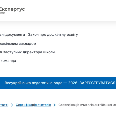
вні документи
Закон про дошкільну освіту
ошкільним закладом
л Заступник директора школи
 команда
Всеукраїнська педагогічна рада — 2026: ЗАРЕЄСТРУВАТИСЯ
татті
Сертифікація вчителів
Сертифікація вчителів англійської м