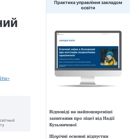
Практика управління закладом
освіти
ний
іти»
Відповіді на найпоширеніші
запитання про ліцеї від Надії
світньої
Кузьмичової
иту
Щорічні основні відпустки