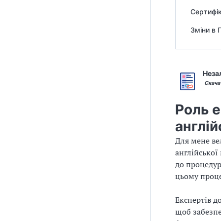
Сертифік
Зміни в 
Незал
Скач
Роль е
англій
Для мене ве
англійської
до процедур
цьому проце
Експертів д
щоб забезпе