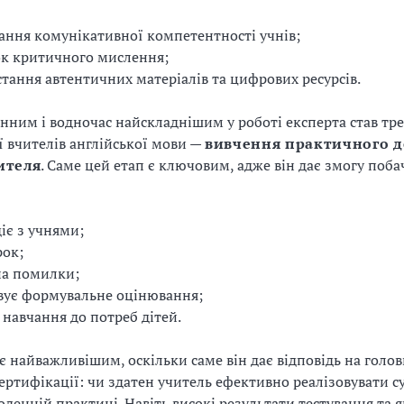
ння комунікативної компетентності учнів;
к критичного мислення;
тання автентичних матеріалів та цифрових ресурсів.
нним і водночас найскладнішим у роботі експерта став тре
ї вчителів англійської мови —
вивчення практичного д
ителя
. Саме цей етап є ключовим, адже він дає змогу поба
іє з учнями;
рок;
на помилки;
вує формувальне оцінювання;
 навчання до потреб дітей.
 є найважливішим, оскільки саме він дає відповідь на голо
ертифікації: чи здатен учитель ефективно реалізовувати су
оденній практиці. Навіть високі результати тестування та я