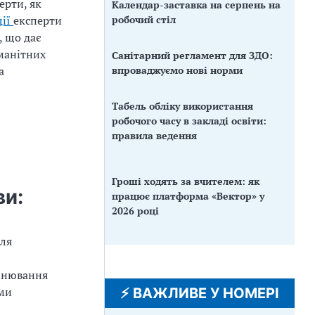
ерти, як
Календар-заставка на серпень на
робочий стіл
ції
експерти
, що дає
манітних
Санітарний регламент для ЗДО:
впроваджуємо нові норми
а
Табель обліку використання
робочого часу в закладі освіти:
правила ведення
Гроші ходять за вчителем: як
ви:
працює платформа «Вектор» у
2026 році
еля
цінювання
ими
⚡️ ВАЖЛИВЕ У НОМЕРІ