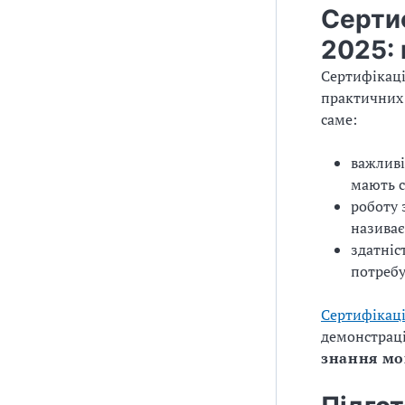
Сертиф
2025: 
Сертифікаці
практичних 
саме:
важливі
мають с
роботу 
назива
здатніс
потребу
Сертифікац
демонстраці
знання мо