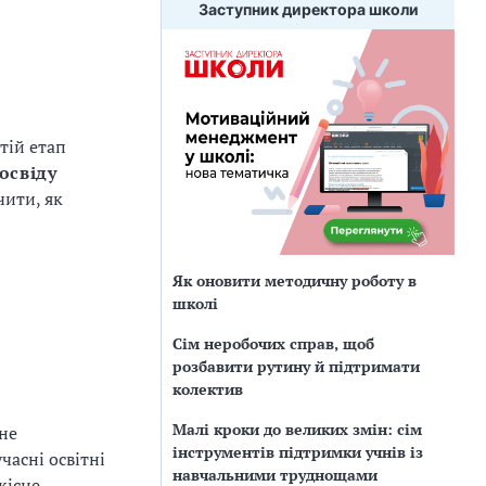
Заступник директора школи
тій етап
освіду
чити, як
Як оновити методичну роботу в
школі
Сім неробочих справ, щоб
розбавити рутину й підтримати
колектив
Малі кроки до великих змін: сім
вне
інструментів підтримки учнів із
часні освітні
навчальними труднощами
кісне