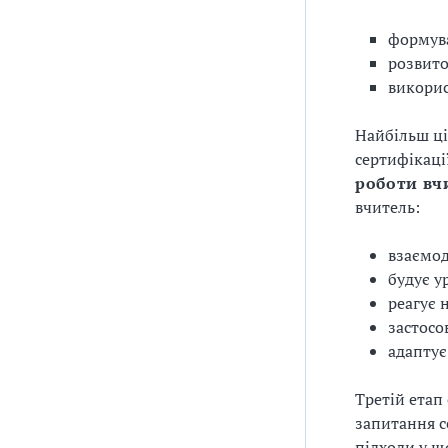
формува
розвито
викорис
Найбільш ці
сертифікаці
роботи вч
вчитель:
взаємод
будує у
реагує 
застосо
адаптує
Третій етап
запитання с
підходи у щ