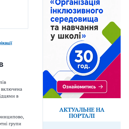
ікації
в
лів
а включена
ідцями в
АКТУАЛЬНЕ НА
ПОРТАЛІ
принципово,
ртні групи