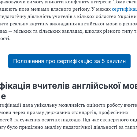
раховуючи вимогу уникати конфлікту інтересів. Тому експ
ацюють поза межами власного регіону. У межах
сертифіка
педагогічну діяльність учителів з кількох областей України
ити реальну картину викладання англійської мови в різно
вах — міських та сільських закладах, школах різного типу т
ості.
Положення про сертифікацію за 5 хвилин
ікація вчителів англійської мо
не
ртифікації дала унікальну можливість оцінити роботу вчит
 мови через призму державних стандартів, професійних
стей та сучасних освітніх підходів. Під час експертного о
агу було приділено аналізу педагогічної діяльності за так