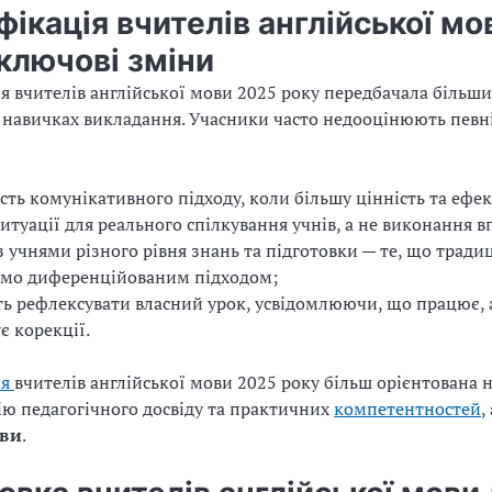
ікація вчителів англійської мо
ключові зміни
я вчителів англійської мови 2025 року передбачала більш
навичках викладання. Учасники часто недооцінюють певні
сть комунікативного підходу, коли більшу цінність та ефе
итуації для реального спілкування учнів, а не виконання в
з учнями різного рівня знань та підготовки — те, що тради
ємо диференційованим підходом;
ть рефлексувати власний урок, усвідомлюючи, що працює, 
є корекції.
ія
вчителів англійської мови 2025 року більш орієнтована 
ю педагогічного досвіду та практичних
компетентностей
,
ви
.