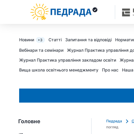
k
o
l
i
a
d
Новини
Статті
Запитання та відповіді
Нормати
+3
u
Вебінари та семінари
Журнал Практика управління д
j
Журнал Практика управління закладом освіти
Журна
e
m
Вища школа освітнього менеджменту
Про нас
Наша
o
_
s
h
c
h
e
Головне
Педрада
С
d
погляд
r