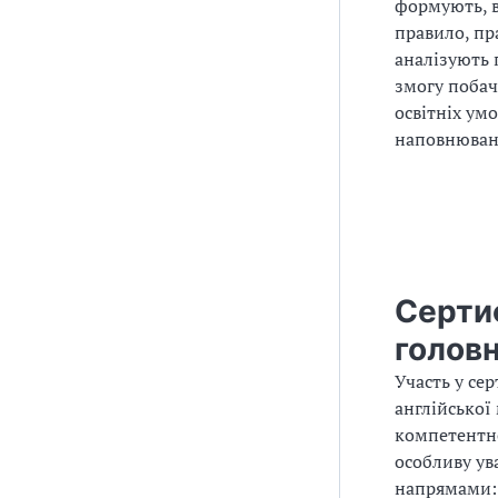
формують, в
правило, пр
аналізують 
змогу побач
освітніх умо
наповнюван
Сертиф
голов
Участь у се
англійської
компетентно
особливу ув
напрямами: