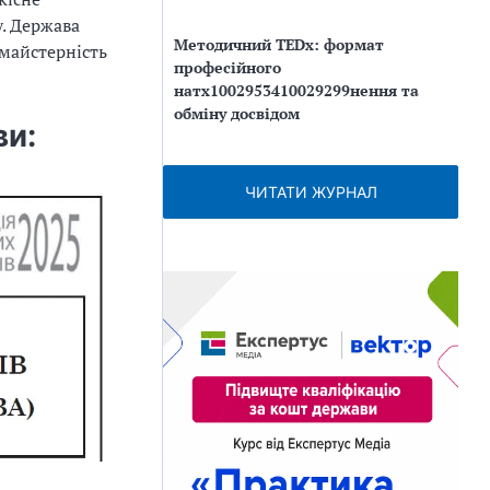
. Держава
Методичний TEDx: формат
майстерність
професійного
натх1002953410029299нення та
обміну досвідом
ви:
ЧИТАТИ ЖУРНАЛ