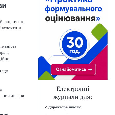
ви
ий акцент на
 аспекти, а
ктивність
прав;
ційно
а що
Електронні
на
 а не лише на
журнали для:
✓
директора школи