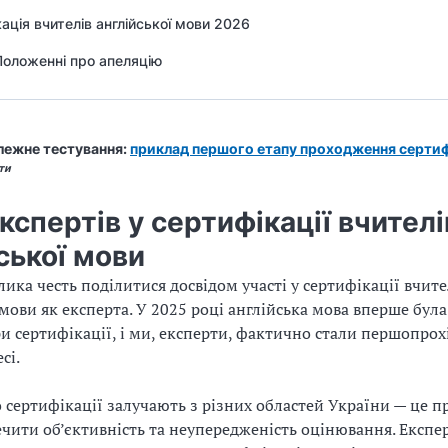
ація вчителів англійської мови 2026
Положенні про апеляцію
ежне тестування:
приклад першого етапу проходження сертиф
ати
кспертів у сертифікації вчителі
ської мови
лика честь поділитися досвідом участі у сертифікації вчите
 мови як експерта. У 2025 році англійська мова вперше бул
и сертифікації, і ми, експерти, фактично стали першопрох
сі.
о сертифікації залучають з різних областей України — це 
чити об’єктивність та неупередженість оцінювання. Експе