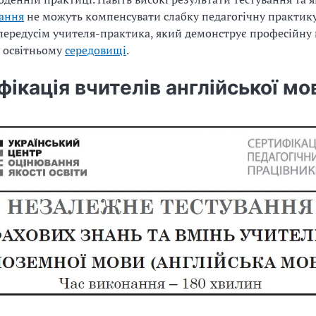
ання
не можуть компенсувати слабку педагогічну практику
передусім учителя-практика, який демонструє професійну 
 освітньому
середовищі
.
ікація вчителів англійської мо