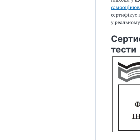
самооцінюв
сертифікує 
у реальному
Сертиф
тести