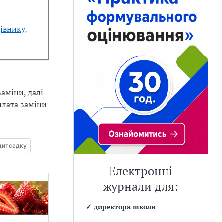
івнику,
заміни, далі
плата заміни
 дитсадку
Електронні
журнали для:
✓
директора школи