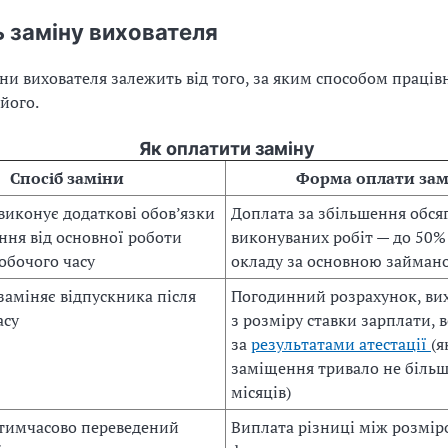
ь заміну вихователя
ни вихователя залежить від того, за яким способом праців
його.
Як оплатити заміну
Спосіб заміни
Форма оплати зам
виконує додаткові обов’язки
Доплата за збільшення обся
ення від основної роботи
виконуваних робіт — до 50%
обочого часу
окладу за основною займан
заміняє відпускника після
Погодинний розрахунок, ви
асу
з розміру ставки зарплати, 
за
результатами атестації
(
заміщення тривало не більш
місяців)
тимчасово переведений
Виплата різниці між розмі