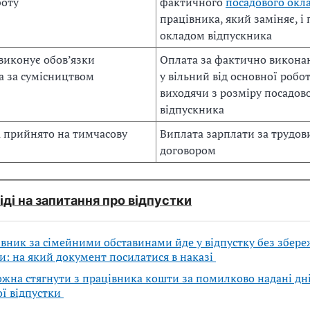
боту
фактичного
посадового окл
працівника, який заміняє, і
окладом відпускника
виконує обов’язки
Оплата за фактично викона
а за сумісництвом
у вільний від основної робот
виходячи з розміру посадов
відпускника
 прийнято на тимчасову
Виплата зарплати за трудо
договором
іді на запитання про відпустки
ник за сімейними обставинами йде у відпустку без збер
и: на який документ посилатися в наказі
на стягнути з працівника кошти за помилково надані дн
ї відпустки