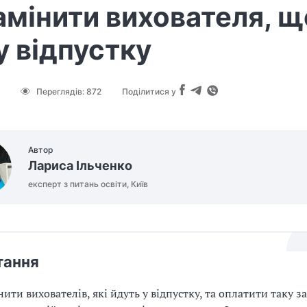
амінити вихователя, щ
у відпустку
Переглядів:
872
Поділитися у
Автор
Лариса Ільченко
експерт з питань освіти, Київ
тання
нити вихователів, які йдуть у відпустку, та оплатити таку з