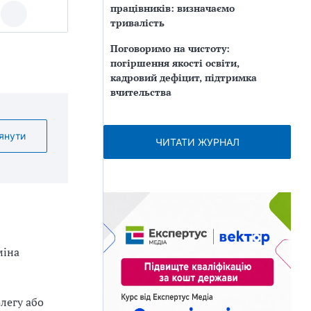
працівників: визначаємо
тривалість
Поговоримо на чистоту:
погіршення якості освіти,
кадровий дефіцит, підтримка
вчительства
янути
ЧИТАТИ ЖУРНАЛ
міна
олегу або