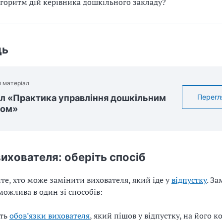
горитм дій керівника дошкільного закладу?
дь
 матеріал
 «Практика управління дошкільним
Перегл
дом»
вихователя: оберіть спосіб
те, хто може замінити вихователя, який іде у
відпустку
. За
можлива в один зі способів:
іть
обов’язки вихователя
, який пішов у відпустку, на його к