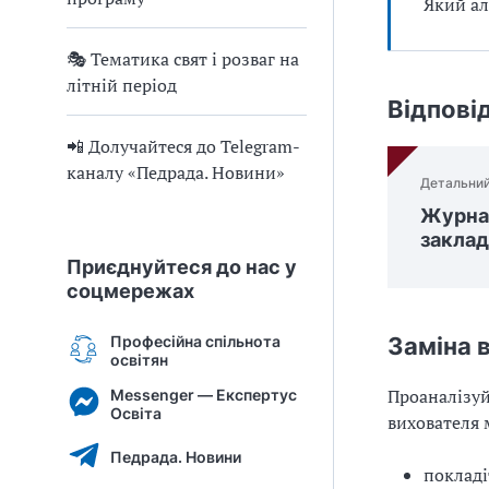
Який ал
🎭 Тематика свят і розваг на
літній період
Відпові
📲 Долучайтеся до Telegram-
каналу «Педрада. Новини»
Детальний
Журнал
закла
Приєднуйтеся до нас у
соцмережах
Професійна спільнота
Заміна 
освітян
Проаналізуй
Messenger — Експертус
Освіта
вихователя 
Педрада. Новини
поклад