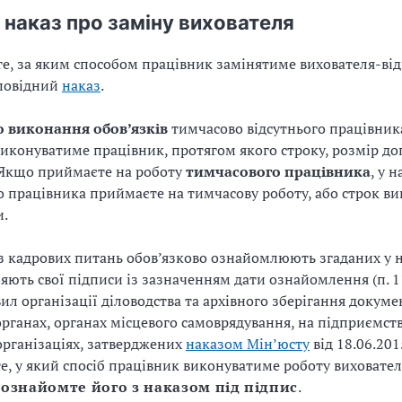
 наказ про заміну вихователя
 те, за яким способом працівник замінятиме вихователя-ві
дповідний
наказ
.
о виконання обов’язків
тимчасово відсутнього працівник
виконуватиме працівник, протягом якого строку, розмір доп
 Якщо приймаєте на роботу
тимчасового працівника
, у н
о працівника приймаєте на тимчасову роботу, або строк в
и.
з кадрових питань обов’язково ознайомлюють згаданих у н
ляють свої підписи із зазначенням дати ознайомлення (п.
1
вил організації діловодства та архівного зберігання докуме
рганах, органах місцевого самоврядування, на підприємств
 організаціях, затверджених
наказом Мін’юсту
від
18.06.201
е, у який спосіб працівник виконуватиме роботу вихователя
о
ознайомте його з наказом під підпис
.