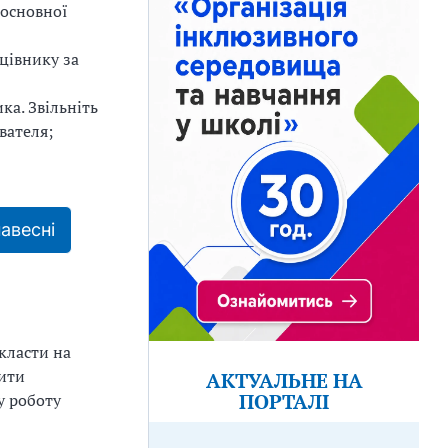
 основної
цівнику за
ка. Звільніть
вателя;
авесні
класти на
чити
АКТУАЛЬНЕ НА
ПОРТАЛІ
у роботу