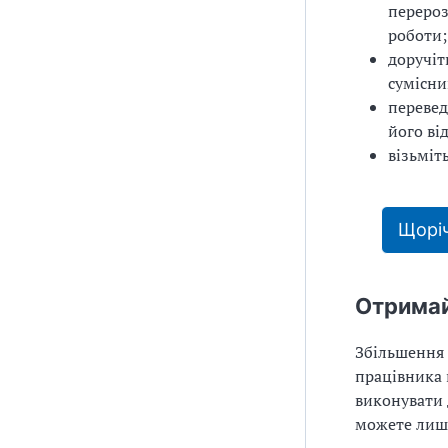
перероз
роботи;
доручіт
сумісни
перевед
його ві
візьміт
Щоріч
Отримай
Збільшення
працівника 
виконувати 
можете лише