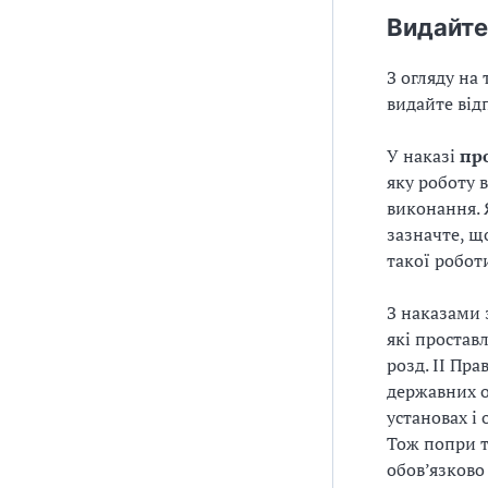
Видайте
З огляду на
видайте ві
У наказі
пр
яку роботу 
виконання.
зазначте, щ
такої робот
З наказами 
які простав
розд.
ІІ Пра
державних о
установах і
Тож попри т
обов’язков