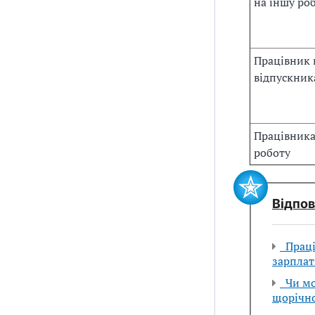
на іншу ро
Працівник 
відпускник
Працівника
роботу
Відпов
Праців
зарплат
Чи мож
щорічно