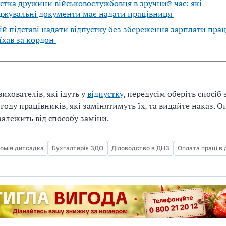
тка дружини військовослужбовця в зручний час: які
джувальні документи має надати працівниця
й підставі надати відпустку без збереження зарплати прац
їхав за кордон
ихователів, які ідуть у
відпустку
, передусім оберіть спосіб 
году працівників, які замінятимуть їх, та видайте наказ. О
залежить від способу заміни.
омія дитсадка
Бухгалтерія ЗДО
Діловодство в ДНЗ
Оплата праці в