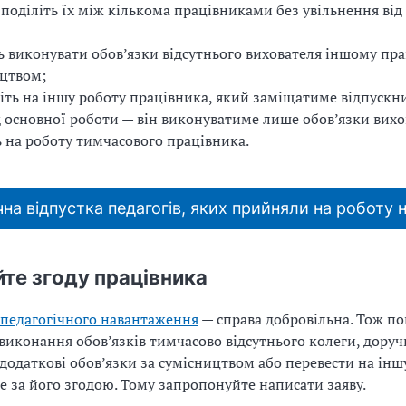
поділіть їх між кількома працівниками без увільнення від
ь виконувати обов’язки відсутнього вихователя іншому пра
цтвом;
іть на іншу роботу працівника, який заміщатиме відпускни
д основної роботи — він виконуватиме лише обов’язки вихо
ь на роботу тимчасового працівника.
на відпустка педагогів, яких прийняли на роботу н
те згоду працівника
педагогічного навантаження
— справа добровільна. Тож по
виконання обов’язків тимчасово відсутнього колеги, дору
додаткові обов’язки за сумісництвом або перевести на інш
 за його згодою. Тому запропонуйте написати заяву.