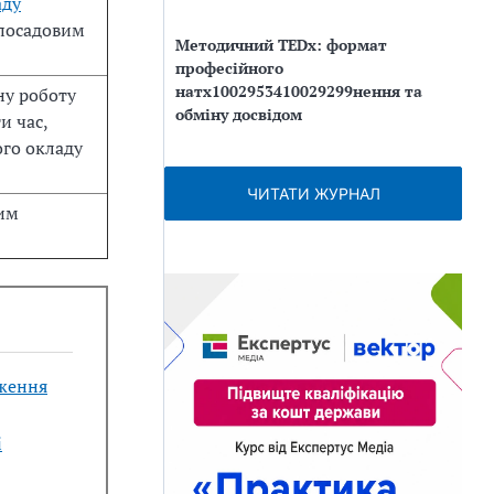
аду
 посадовим
Методичний TEDx: формат
професійного
натх1002953410029299нення та
ну роботу
обміну досвідом
и час,
ого окладу
ЧИТАТИ ЖУРНАЛ
вим
еження
і