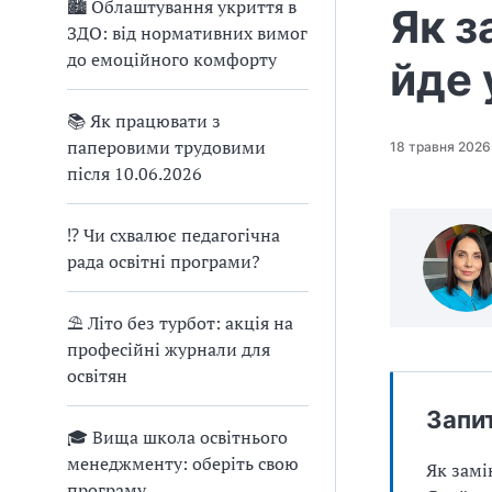
🏙 Облаштування укриття в
Як з
ЗДО: від нормативних вимог
до емоційного комфорту
йде 
📚 Як працювати з
паперовими трудовими
18 травня 2026
після 10.06.2026
⁉ Чи схвалює педагогічна
рада освітні програми?
⛱ Літо без турбот: акція на
професійні журнали для
освітян
Запи
🎓 Вища школа освітнього
менеджменту: оберіть свою
Як замі
програму