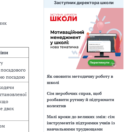
Заступник директора школи
ник
іни
гу
 посадового
Як оновити методичну роботу в
ою посадою
школі
ходячи
Сім неробочих справ, щоб
встановленої
розбавити рутину й підтримати
якщо
колектив
е двох
Малі кроки до великих змін: сім
інструментів підтримки учнів із
ром
навчальними труднощами