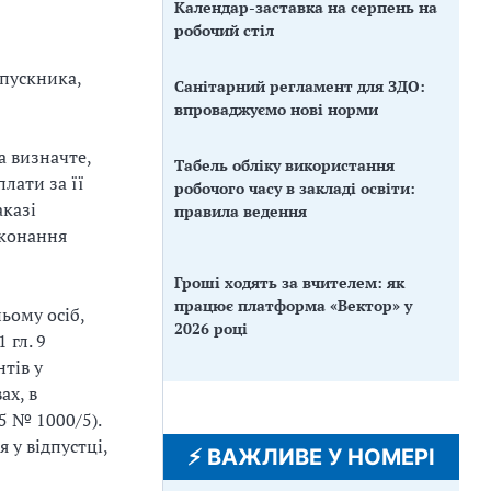
Календар-заставка на серпень на
робочий стіл
дпускника,
Санітарний регламент для ЗДО:
впроваджуємо нові норми
а визначте,
Табель обліку використання
лати за її
робочого часу в закладі освіти:
аказі
правила ведення
иконання
Гроші ходять за вчителем: як
працює платформа «Вектор» у
ьому осіб,
2026 році
1 гл.
9
нтів у
ах, в
5
№
1000/5).
 у відпустці,
⚡️ ВАЖЛИВЕ У НОМЕРІ