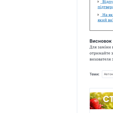
Відпус
підтвер
На які
який ви
Висновок
Для заміни в
отримайте з
вихователя 
Теми:
Автон