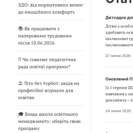
ЗДО: від нормативних вимог
до емоційного комфорту
Дитсадок для
Дітям з особ
📚 Як працювати з
здобувати осв
паперовими трудовими
інклюзивні гр
після 10.06.2026
інклюзивного 
27 липня 2026
⁉ Чи схвалює педагогічна
рада освітні програми?
Оновлений По
⛱ Літо без турбот: акція на
Із 1 серпня 2
професійні журнали для
навчання у зак
освітян
документа – ч
24 липня 2026
🎓 Вища школа освітнього
менеджменту: оберіть свою
програму