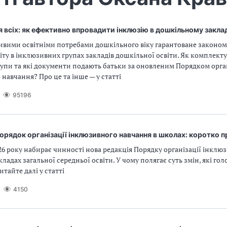
 всіх: як ефективно впровадити інклюзію в дошкільному закла
ливими освітніми потребами дошкільного віку гарантоване законом
іту в інклюзивних групах закладів дошкільної освіти. Як комплект
упи та які документи подають батьки за оновленим Порядком орга
навчання? Про це та інше — у статті
95196
рядок організації інклюзивного навчання в школах: коротко п
026 року набирає чинності нова редакція Порядку організації інклю
ладах загальної середньої освіти. У чому полягає суть змін, які гол
итайте далі у статті
4150