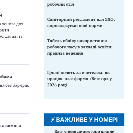
робочий стіл
Я
Санітарний регламент для ЗДО:
 основа для
впроваджуємо нові норми
орити
сі деталі та
Табель обліку використання
робочого часу в закладі освіти:
правила ведення
Гроші ходять за вчителем: як
ребами
працює платформа «Вектор» у
2026 році
я без бар’єрів.
⚡️ ВАЖЛИВЕ У НОМЕРІ
 та вимоги
Заступник директора школи