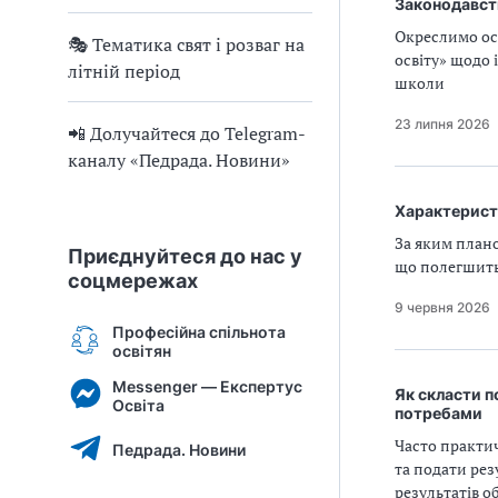
Законодавств
Окреслимо осн
🎭 Тематика свят і розваг на
освіту» щодо 
літній період
школи
23 липня 2026
📲 Долучайтеся до Telegram-
каналу «Педрада. Новини»
Характеристи
За яким план
Приєднуйтеся до нас у
що полегшить
соцмережах
9 червня 2026
Професійна спільнота
освітян
Messenger — Експертус
Як скласти п
Освіта
потребами
Часто практи
Педрада. Новини
та подати ре
результатів о