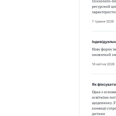
Психолого-пед
ресурсний це
характеристик
7 травня 2026
Індивідуальн
Нову форму ін
оновлений зм
16 квітня 2026
Як фіксувати
Одна з основ
освітніми пот
щоденнику. З’
команді супр
дитини