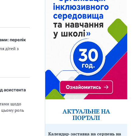
ами: перелік
я дітей з
ід асистента
огами щодо
АКТУАЛЬНЕ НА
и цьому роль
ПОРТАЛІ
Календар-заставка на серпень на