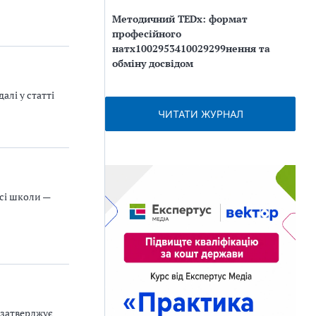
Методичний TEDx: формат
професійного
натх1002953410029299нення та
обміну досвідом
алі у статті
ЧИТАТИ ЖУРНАЛ
есі школи —
 затверджує