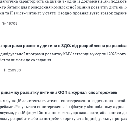
агогічна характеристика дитини - один із документів, які подають
нтр батьки для проведення комплексної оцінки розвитку дитини. 
и та її зміст - читайте у статті. Заодно проаналізуєте зразок харак
19709
а програма розвитку дитини в ЗДО: від розроблення до реаліза
дивідуальної програми розвитку КМУ затвердив у серпні 2025 року.
іст та вимоги до складання
250983
 динаміку розвитку дитини з ООП в журналі спостережень
них функцій асистента вчителя – спостереження за дитиною з осо
ребами. Результати спостережень він фіксує у відповідному журнал
ясуємо, у якій формі його ліпше вести, що зазначати, аби записи 
оводу розробити або за потреби скоригувати індивідуальну програ