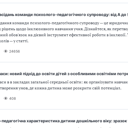
сідань команди психолого-педагогічного супроводу: від А до 
ідання команди психолого-педагогічного супроводу — це юридична
х рішень щодо інклюзивного навчання учня. Дізнайтеся, як перетв
ний обов'язок на дієвий інструмент ефективної роботи в інклюзії. У
олів — у статті.
24656
ласи: новий підхід до освіти дітей з особливими освітніми пот
аси в в закладах загальної середньої освіти: як організувати навчанн
творення умов, де кожна дитина може розкрити свій потенціал.
408
педагогічна характеристика дитини дошкільного віку: зразок