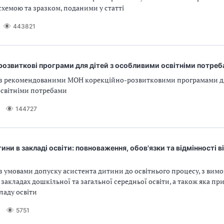
хемою та зразком, поданими у статті
443821
озвиткові програми для дітей з особливими освітніми потреб
з рекомендованими МОН корекційно-розвитковими програмами дл
світніми потребами
144727
ини в закладі освіти: повноваження, обов'язки та відмінності в
з умовами допуску асистента дитини до освітнього процесу, з вим
 закладах дошкільної та загальної середньої освіти, а також яка пр
ладу освіти
5751