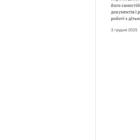
його самостій
документів і 
роботі з діть
3 грудня 2025