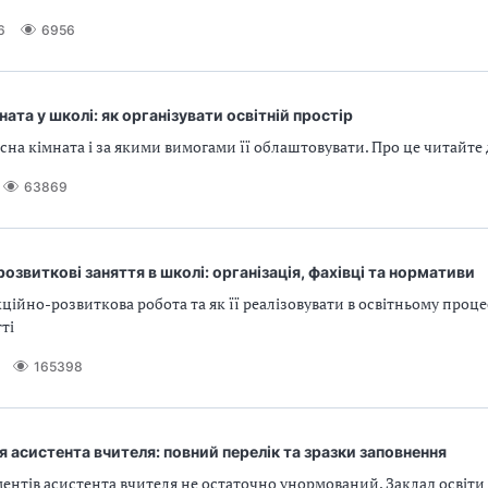
6
6956
ната у школі: як організувати освітній простір
сна кімната і за якими вимогами її облаштовувати. Про це читайте д
63869
озвиткові заняття в школі: організація, фахівці та нормативи
ційно-розвиткова робота та як її реалізовувати в освітньому проц
ті
165398
 асистента вчителя: повний перелік та зразки заповнення
ентів асистента вчителя не остаточно унормований. Заклад освіти