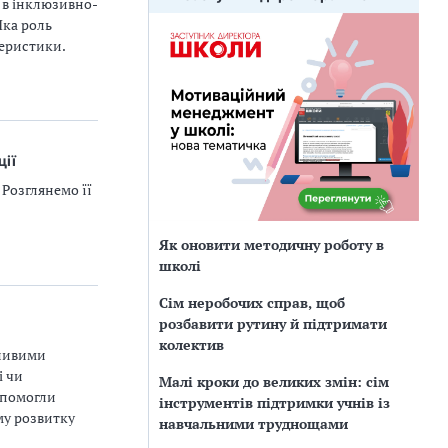
 в інклюзивно-
Яка роль
теристики.
ції
 Розглянемо її
Як оновити методичну роботу в
школі
Сім неробочих справ, щоб
розбавити рутину й підтримати
колектив
бливими
і чи
Малі кроки до великих змін: сім
допомогли
інструментів підтримки учнів із
му розвитку
навчальними труднощами