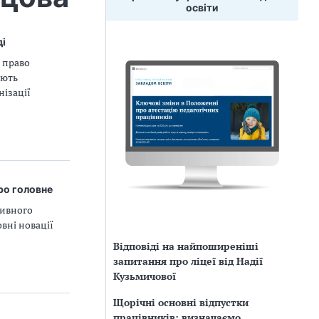
освіти
ді
 право
ують
нізації
ро головне
зивного
овні новації
Відповіді на найпоширеніші
запитання про ліцеї від Надії
Кузьмичової
Щорічні основні відпустки
працівників: визначаємо