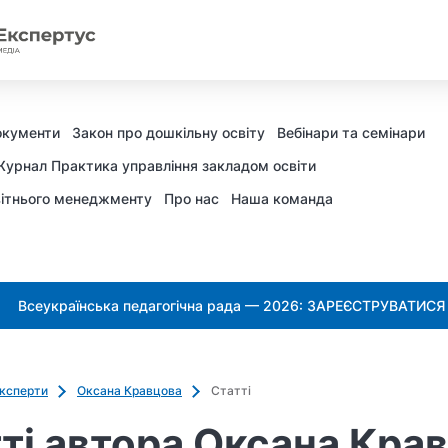
окументи
Закон про дошкільну освіту
Вебінари та семінари
урнал Практика управління закладом освіти
ітнього менеджменту
Про нас
Наша команда
Всеукраїнська педагогічна рада — 2026: ЗАРЕЄСТРУВАТИСЯ
ксперти
Оксана Кравцова
Статті
ті автора Оксана Кра