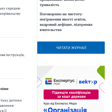
тривалість
льну середню
 керівництву
Поговоримо на чистоту:
погіршення якості освіти,
кадровий дефіцит, підтримка
вчительства
ЧИТАТИ ЖУРНАЛ
ва інструкція,
тніми
остику дитини
тавлення
я її