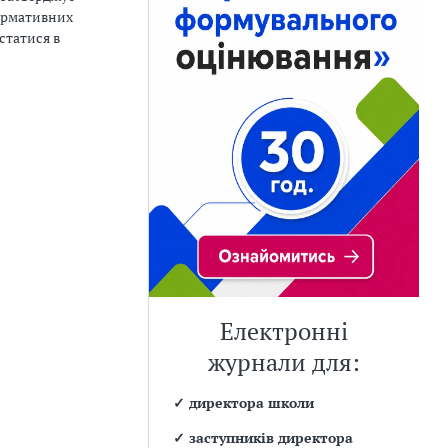
нормативних
статися в
Електронні
журнали для:
✓
директора школи
✓
заступників директора