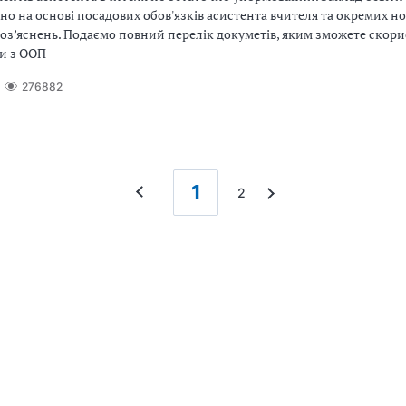
но на основі посадових обов'язків асистента вчителя та окремих 
роз’яснень. Подаємо повний перелік докуметів, яким зможете скори
ми з ООП
276882
1
2