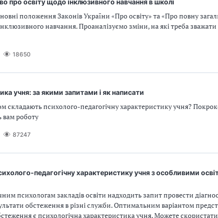
о про освіту щодо інклюзивного навчання в школі
овні положення Законів України «Про освіту» та «Про повну зага
інклюзивного навчання. Проаналізуємо зміни, на які треба зважати
18650
ка учня: за якими запитами і як написати
ом складають психолого-педагогічну характеристику учня? Покроко
 вам роботу
87247
сихолого-педагогічну характеристику учня з особливими осві
чним психологам закладів освіти надходить запит провести діагн
зультати обстеження в різні служби. Оптимальним варіантом предс
бстеження є психологічна характеристика учня. Можете скористатис