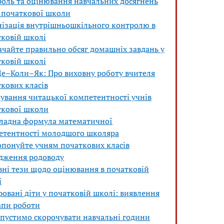
оль та оцінювання навчальних досягнень
 початкової школи
нізація внутрішньошкільного контролю в
ковій школі
чайте правильно обсяг домашніх завдань у
ковій школі
е–Коли–Як: Про виховну роботу вчителя
кових класів
ування читацької компетентності учнів
ткової школи
кладна формула математичної
етентності молодшого школяра
понуйте учням початкових класів
ідження родоводу
ні тези щодо оцінювання в початковій
і
овані діти у початковій школі: виявлення
апи роботи
пустимо скорочувати навчальні години