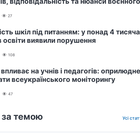
ів, відповідальність та нюанси воєнного
27
сть шкіл під питанням: у понад 4 тисяч
в освіти виявили порушення
108
 впливає на учнів і педагогів: оприлюдн
ати всеукраїнського моніторингу
47
 за темою
Усі ста