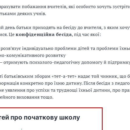
врахувати побажання вчителів, які особисто хочуть зустріти
тьками деяких учнів.
й день батьки приходять на бесіду до вчителя, з яким хочу
ися. Це
конфіденційна бесіда
, під час якої:
розв’язує індивідуально проблеми дітей та проблеми їхнь
но-комунікативного розвитку
— отримують психолого-педагогічну допомогу й підтримку
і батьківським зборам «тет-а-тет» надає той чинник, що б
формація конкретно про їхню дитину. Після бесіди з педаг
не уявлення про успіхи та труднощі їхньої дитини, про пра
мейного виховання тощо.
тей про початкову школу