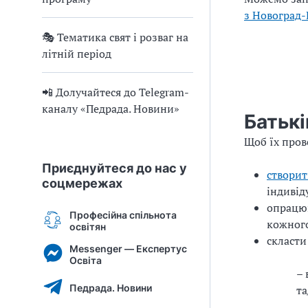
з Новоград-
🎭 Тематика свят і розваг на
літній період
📲 Долучайтеся до Telegram-
каналу «Педрада. Новини»
Батькі
Щоб їх пров
Приєднуйтеся до нас у
створит
соцмережах
індивід
опрацюв
Професійна спільнота
кожного
освітян
скласти
Messenger — Експертус
Освіта
– 
Педрада. Новини
та