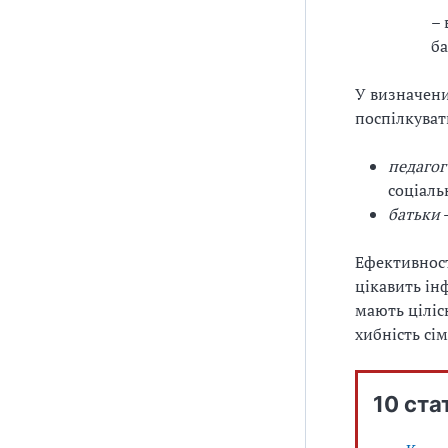
– 
ба
У визначени
поспілкуват
педагог
соціаль
батьки
Ефективност
цікавить ін
мають ціліс
хибність сі
10 ста