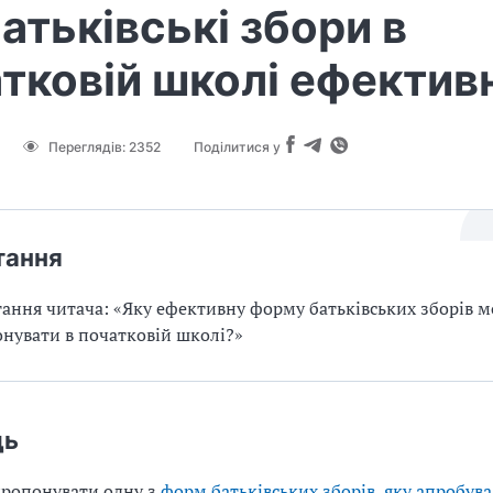
батьківські збори в
тковій школі ефектив
Переглядів:
2352
Поділитися у
тання
тання читача: «Яку ефективну форму батьківських зборів 
нувати в початковій школі?»
дь
ропонувати одну з
форм батьківських зборів, яку апробув