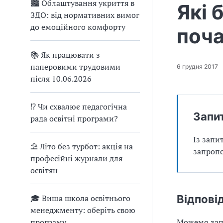
🏙 Облаштування укриття в
Які 
ЗДО: від нормативних вимог
до емоційного комфорту
поча
📚 Як працювати з
паперовими трудовими
6 грудня 2017
після 10.06.2026
⁉ Чи схвалює педагогічна
Запи
рада освітні програми?
Із запи
⛱ Літо без турбот: акція на
запропо
професійні журнали для
освітян
🎓 Вища школа освітнього
Відпові
менеджменту: оберіть свою
програму
Можемо зап