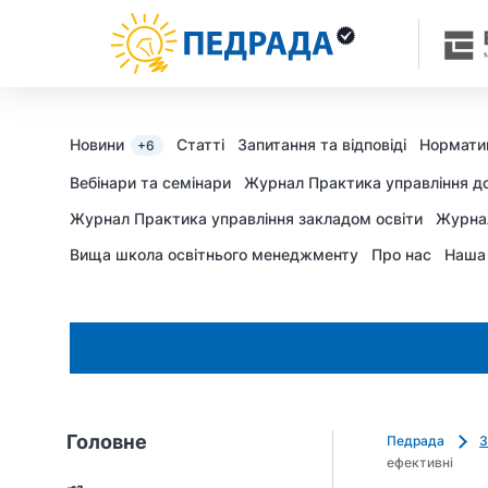
Новини
Статті
Запитання та відповіді
Нормати
+6
Вебінари та семінари
Журнал Практика управління д
Журнал Практика управління закладом освіти
Журна
Вища школа освітнього менеджменту
Про нас
Наша
Головне
Педрада
З
ефективні