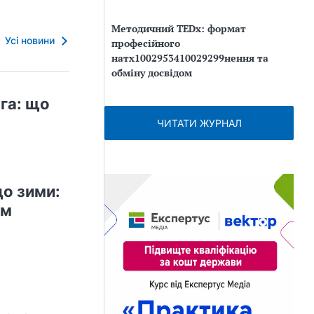
Методичний TEDx: формат
Усі новини
професійного
натх1002953410029299нення та
обміну досвідом
га: що
ЧИТАТИ ЖУРНАЛ
до зими:
ом