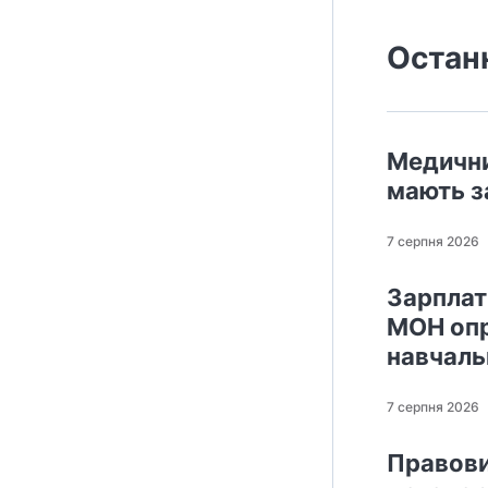
Остан
Медични
мають з
7 серпня 2026
Зарплати
МОН опр
навчаль
7 серпня 2026
Правови