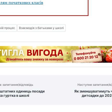
лям початкових класів
ній процес
Взаємодія з батьками у школі
є запитання/відповідь
Наступне запитання/ві
 штатних одиниць посади
Як зменшуватимуть ч
а гуртка в школі
дитсадки до 202