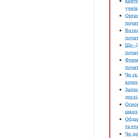
Контр
учнів
Орга
почат
Визна
почат
Що–Д
почат
Форм
поча
Чи с
комп
Запро
досл
Основ
школ
Обдар
та ет
Чи до