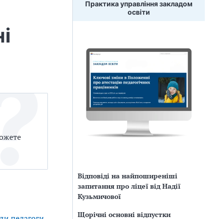
Практика управління закладом
освіти
ні
можете
Відповіді на найпоширеніші
запитання про ліцеї від Надії
Кузьмичової
Щорічні основні відпустки
али педагоги