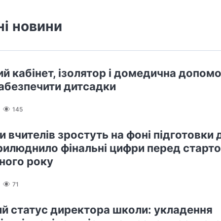
ні новини
й кабінет, ізолятор і домедична допомо
абезпечити дитсадки
145
 вчителів зростуть на фоні підготовки 
илюднило фінальні цифри перед старт
ного року
71
й статус директора школи: укладення