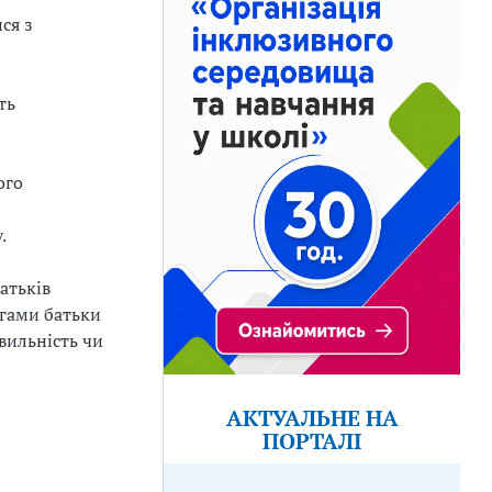
ся з
ть
ого
.
атьків
огами батьки
вильність чи
АКТУАЛЬНЕ НА
ПОРТАЛІ