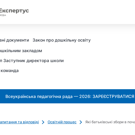
вні документи
Закон про дошкільну освіту
ошкільним закладом
л Заступник директора школи
 команда
Всеукраїнська педагогічна рада — 2026: ЗАРЕЄСТРУВАТИСЯ
апитання та відповіді
Освітній процес
Які батьківські збори в поч