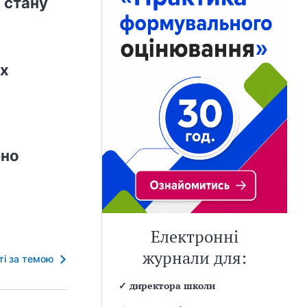
 стану
ах
ено
Електронні
журнали для:
тті за темою
✓
директора школи