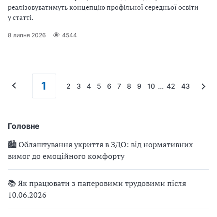
реалізовуватимуть концепцію профільної середньої освіти —
у статті.
8 липня 2026
4544
1
...
2
3
4
5
6
7
8
9
10
42
43
Головне
🏙 Облаштування укриття в ЗДО: від нормативних
вимог до емоційного комфорту
📚 Як працювати з паперовими трудовими після
10.06.2026