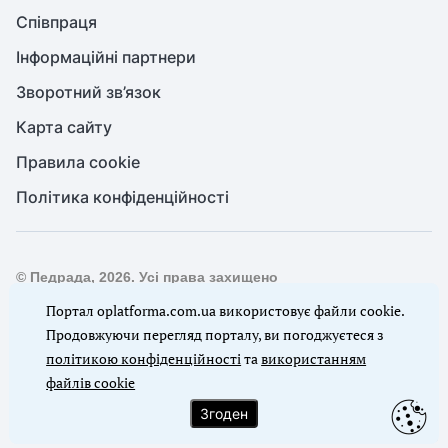
Співпраця
Інформаційні партнери
Зворотний зв’язок
Карта сайту
Правила cookie
Політика конфіденційності
© Педрада, 2026. Усі права захищено
Повне або часткове копіювання будь-яких матеріалів сайту,
Портал oplatforma.com.ua використовує файли cookie.
цитування, публікація їх анотованих оглядів допускаються
Продовжуючи перегляд порталу, ви погоджуєтеся з
лише з письмового дозволу редакції сайту Педрада
політикою конфіденційності
та
використанням
файлів cookie
Ми в соцмережах
Згоден