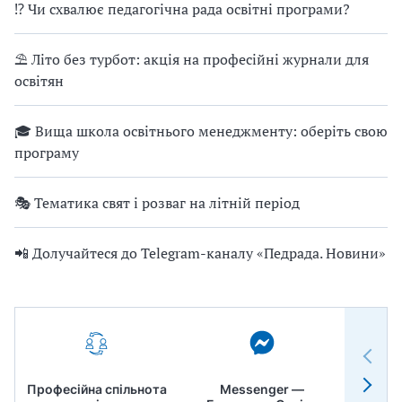
⁉ Чи схвалює педагогічна рада освітні програми?
⛱ Літо без турбот: акція на професійні журнали для
освітян
🎓 Вища школа освітнього менеджменту: оберіть свою
програму
🎭 Тематика свят і розваг на літній період
📲 Долучайтеся до Telegram-каналу «Педрада. Новини»
Професійна спільнота
Messenger —
Педр