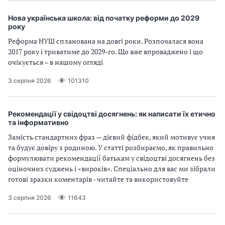
Нова українська школа: від початку реформи до 2029
року
Реформа НУШ спланована на довгі роки. Розпочалася вона
2017 року і триватиме до 2029-го. Що вже впроваджено і що
очікується – в нашому огляді
3 серпня 2026
101310
Рекомендації у свідоцтві досягнень: як написати їх етично
та інформативно
Замість стандартних фраз — дієвий фідбек, який мотивує учня
та будує довіру з родиною. У статті розбираємо, як правильно
формулювати рекомендації батькам у свідоцтві досягнень без
оціночних суджень і «вироків». Спеціально для вас ми зібрали
готові зразки коментарів - читайте та використовуйте
3 серпня 2026
11643