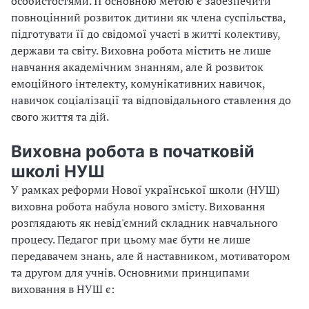
особистостями. Її основною метою є забезпеч
ити
повноцінн
ий
розвит
ок
дитини як члена суспільства,
підгот
увати її
до свідомої участі в житті колективу,
держави та світу. Виховна робота
містить
не лише
навчання академічним знанням, але й розвиток
емоційного інтелекту, комунікативних навичок,
навичок соціалізації та відповідального ставлення до
свого життя та дій.
Виховна робота в початковій
школі НУШ
У рамках реформи Нової української школи (НУШ)
виховна робота набула нового змісту. Виховання
розглядають як невід'ємн
ий
склад
ник
навчального
процесу
.
Педагог при цьому має бути
не лише
передавачем знань, але й наставником, мотиватором
та другом для учнів. Основними принципами
виховання
в
НУШ є: