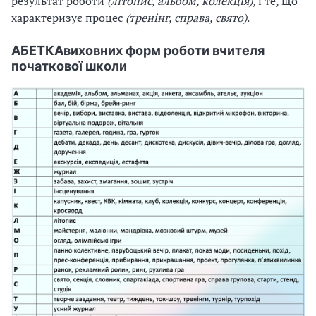
результат роботи
(літопис, альбом, колекція)
, і те, що
характеризує процес
(тренінг, справа, свято)
.
АБЕТКА
виховних форм роботи вчителя
початкової школи