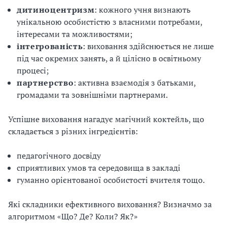
д
итиноцентризм
: кож
ного
уч
ня
визнають
унікальн
ою
особистіст
ю
з власними потребами,
інтересами та можливостями
;
інтегрованість
: виховання здійснюється не лише
під час окремих занять, а й цілісно в освітньому
процесі;
партнерство
: активна взаємодія з батьками,
громадами та зовнішніми партнерами.
Успішне виховання нагадує магічний коктейль, що
складається з різних інгредієнтів:
педагогічного досвіду
сприятливих умов та середовища в закладі
гуманно орієнтованої особистості вчителя тощо.
Які складники ефективного виховання? Визначмо за
алгоритмом «Що? Де? Коли? Як?»