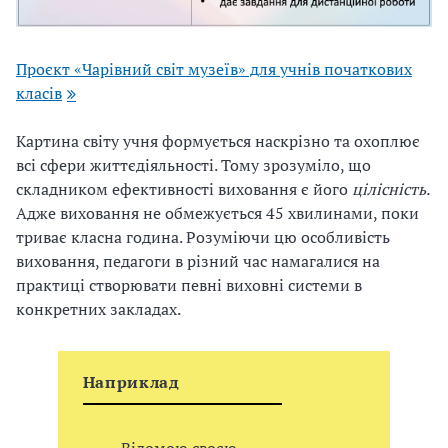
Проєкт «Чарівний світ музеїв» для учнів початкових
класів
Картина світу учня формується наскрізно та охоплює
всі сфери життєдіяльності. Тому зрозуміло, що
склад
ником
ефективності виховання є його
цілісність
.
А
дже виховання не обмежується 45 хвилинами, поки
триває класна година. Розуміючи цю особливість
виховання, педагоги в різний час намагалися на
практиці створювати певні виховні системи в
конкретних закладах.
Наприклад
Відомою своєю