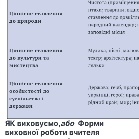
Чистота (приміщення, 
птахи; тварини; відп
Ціннісне ставлення
ставлення до довкілля
до природи
народний календар; п
заповідні місця
Ціннісне ставлення
Музика; пісні; малюва
до культури та
театр; архітектура; н
мистецтва
ляльки
Ціннісне ставлення
Держава; герб, прапор
особистості до
українці, герої; прав
суспільства і
рідний край; мир; інш
держави
ЯК виховуємо,
або
Форми
виховної роботи вчителя