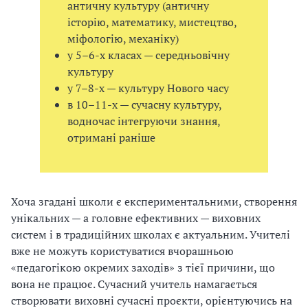
античну культуру (античну
історію, математику, мистецтво,
міфологію, механіку)
у 5–6-х класах — середньовічну
культуру
у 7–8-х — культуру Нового часу
в 10–11-х — сучасну культуру,
водночас інтегруючи знання,
отримані раніше
Хоча згадані школи є експериментальними, створення
унікальних — а головне ефективних — виховних
систем і в традиційних школах є актуальним. Учителі
вже не можуть користуватися вчорашньою
«педагогікою окремих заходів» з тієї причини, що
вона не працює. Сучасний учитель намагається
створювати виховні сучасні про
є
кти, орієнтуючись на