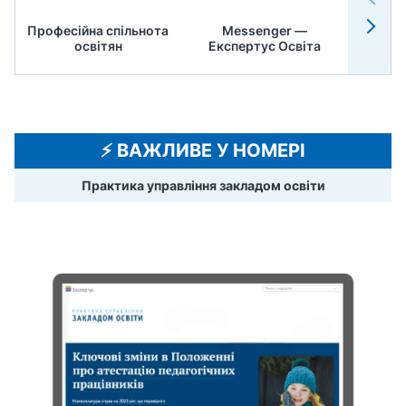
Професійна спільнота
Messenger —
Педр
освітян
Експертус Освіта
⚡️ ВАЖЛИВЕ У НОМЕРІ
Практика управління закладом освіти