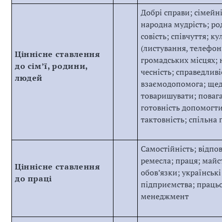
Добрі справи; сімейні
народна мудрість;
р
о
совість; співчуття; к
(листування, телефон
Ціннісне ставлення
громадських місцях; н
до сім’ї, родини,
чесність; справедливіс
людей
взаємодопомога; щед
товаришувати; повага
готовність допомогти;
тактовність; спільна п
Самостійність; відпов
ремесла; праця; майс
Ціннісне ставлення
обов’язки; українські
до праці
підприємства; працьо
менеджмент