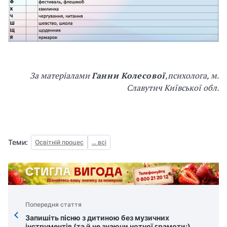
За матеріалами
Ганни Колесової
,
психолога, м.
Славутич Київської обл.
Теми:
Освітній процес
... всі
Попередня стаття
Запишіть пісню з дитиною без музичних
інструментів (та й не знаючи нотної грамоти;)