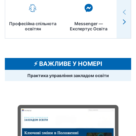
Професійна спільнота
Messenger —
Педр
освітян
Експертус Освіта
⚡️ ВАЖЛИВЕ У НОМЕРІ
Практика управління закладом освіти