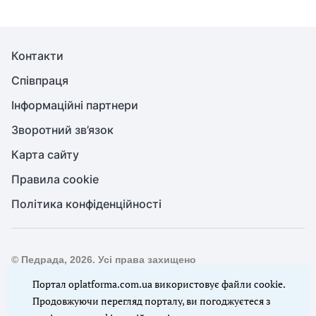
Контакти
Співпраця
Інформаційні партнери
Зворотний зв’язок
Карта сайту
Правила cookie
Політика конфіденційності
© Педрада, 2026. Усі права захищено
Повне або часткове копіювання будь-яких матеріалів сайту,
Портал oplatforma.com.ua використовує файли cookie.
цитування, публікація їх анотованих оглядів допускаються
Продовжуючи перегляд порталу, ви погоджуєтеся з
лише з письмового дозволу редакції сайту Педрада