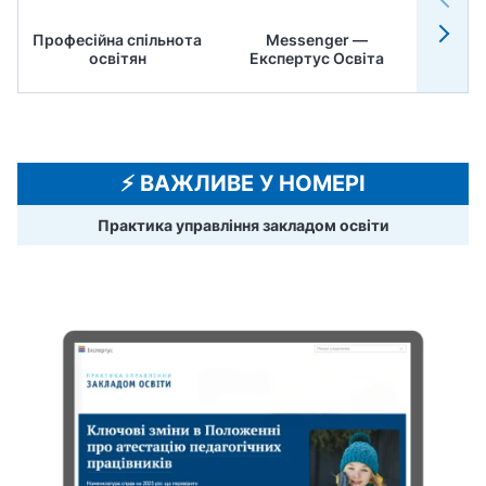
Професійна спільнота
Messenger —
Педр
освітян
Експертус Освіта
⚡️ ВАЖЛИВЕ У НОМЕРІ
Практика управління закладом освіти