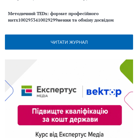
Методичний TEDx: формат професійного
натх1002953410029299нення та обміну досвідом
ЧИТАТИ ЖУРНАЛ