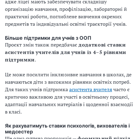
адже ліцеї мають забезпечувати складнішу
організацію навчання, профілізацію, лабораторні й
практичні роботи, поглиблене вивчення окремих
предметів та індивідуальні освітні траєкторії учнів.
Більше підтримки для учнів з ООП
Проєкт змін також передбачає
додаткові ставки
асистентів учителів для учнів із 4–5 рівнями
підтримки
.
Це може посилити інклюзивне навчання в школах, де
навчаються діти з високими рівнями освітніх потреб.
Для таких учнів підтримка
асистента вчителя
часто є
критично важливою для участі в освітньому процесі,
адаптації навчальних матеріалів і щоденної взаємодії
в класі.
Як рахуватимуть ставки психологів, вихователів і
медсестер
Ще одна суттєва пропозиція —
формульний підхід