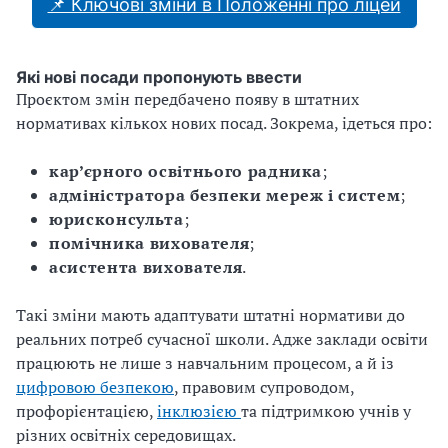
📌 Ключові зміни в Положенні про ліцей
Які нові посади пропонують ввести
Проєктом змін передбачено появу в штатних
нормативах кількох нових посад. Зокрема, ідеться про:
кар’єрного освітнього радника
;
адміністратора безпеки мереж і систем
;
юрисконсульта
;
помічника вихователя
;
асистента вихователя
.
Такі зміни мають адаптувати штатні нормативи до
реальних потреб сучасної школи. Адже заклади освіти
працюють не лише з навчальним процесом, а й із
цифровою безпекою
, правовим супроводом,
профорієнтацією,
інклюзією
та підтримкою учнів у
різних освітніх середовищах.