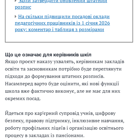
Коли затвердити оновлений штатний
розпис
На скільки підвищили посадові оклади
педагогічних працівників із 1 січня 2026
року: коментар і таблиця з розмірами
Що це означає для керівників шкіл
Якщо проєкт наказу ухвалять, керівникам закладів
освіти та засновникам потрібно буде переглянути
підходи до формування штатних розписів.
Насамперед варто буде оцінити, які нові функції
школа вже фактично виконує, але не має для них
окремих посад.
Йдеться про кар’єрний супровід учнів, цифрову
безпеку, правову підтримку, інклюзивне навчання,
роботу профільних ліцеїв і організацію освітнього
процесу в закладах із пансіонами.