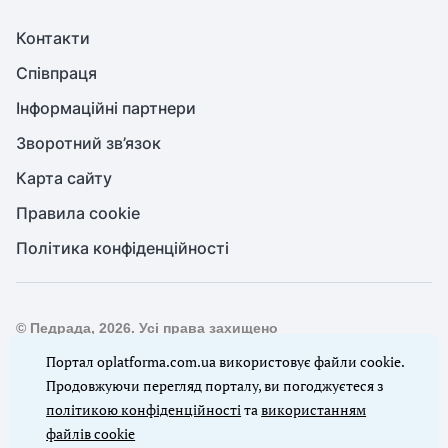
Контакти
Співпраця
Інформаційні партнери
Зворотний зв’язок
Карта сайту
Правила cookie
Політика конфіденційності
© Педрада, 2026. Усі права захищено
Повне або часткове копіювання будь-яких матеріалів сайту,
Портал oplatforma.com.ua використовує файли cookie.
цитування, публікація їх анотованих оглядів допускаються
Продовжуючи перегляд порталу, ви погоджуєтеся з
лише з письмового дозволу редакції сайту Педрада
політикою конфіденційності
та
використанням
файлів cookie
Ми в соцмережах