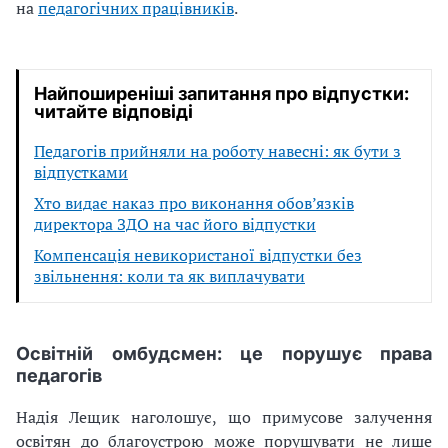
на
педагогічних працівників
.
Найпоширеніші запитання про відпустки:
читайте відповіді
Педагогів прийняли на роботу навесні: як бути з
відпустками
Хто видає наказ про виконання обов’язків
директора ЗДО на час його відпустки
Компенсація невикористаної відпустки без
звільнення: коли та як виплачувати
Освітній омбудсмен: це порушує права
педагогів
Надія Лещик наголошує, що примусове залучення
освітян до благоустрою може порушувати не лише