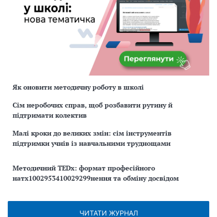
Як оновити методичну роботу в школі
Сім неробочих справ, щоб розбавити рутину й
підтримати колектив
Малі кроки до великих змін: сім інструментів
підтримки учнів із навчальними труднощами
Методичний TEDx: формат професійного
натх1002953410029299нення та обміну досвідом
ЧИТАТИ ЖУРНАЛ