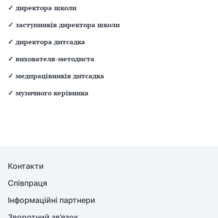
✓
директора школи
✓
заступників директора школи
✓
директора дитсадка
✓
вихователя-методиста
✓
медпрацівників дитсадка
✓
музичного керівника
Контакти
Співпраця
Інформаційні партнери
Зворотний зв’язок