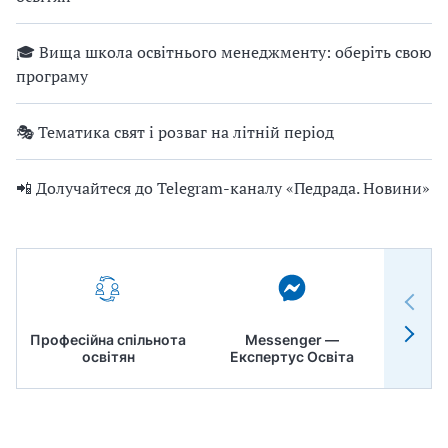
🎓 Вища школа освітнього менеджменту: оберіть свою
програму
🎭 Тематика свят і розваг на літній період
📲 Долучайтеся до Telegram-каналу «Педрада. Новини»
Професійна спільнота
Messenger —
Педр
освітян
Експертус Освіта