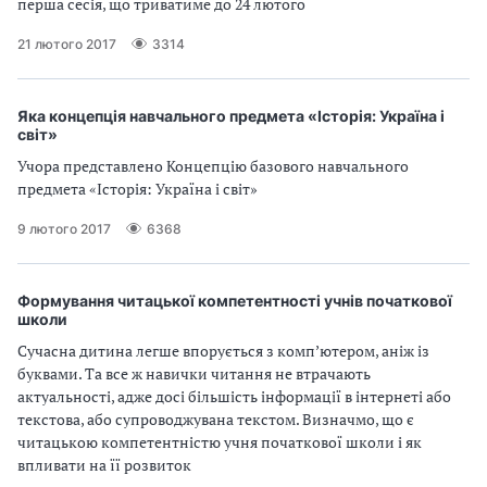
перша сесія, що триватиме до 24 лютого
21 лютого 2017
3314
Яка концепція навчального предмета «Історія: Україна і
світ»
Учора представлено Концепцію базового навчального
предмета «Історія: Україна і світ»
9 лютого 2017
6368
Формування читацької компетентності учнів початкової
школи
Сучасна дитина легше впорується з комп’ютером, аніж із
буквами. Та все ж навички читання не втрачають
актуальності, адже досі більшість інформації в інтернеті або
текстова, або супроводжувана текстом. Визначмо, що є
читацькою компетентністю учня початкової школи і як
впливати на її розвиток