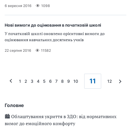
6 вересня 2016
1098
Нові вимоги до оцінювання в початковій школі
У початковій школі оновлено орієнтовні вимоги до
оцінювання навчальних досягнень учнів
22 серпня 2016
11582
11
1
2
3
4
5
6
7
8
9
10
12
Головне
🏙 Облаштування укриття в ЗДО: від нормативних
вимог до емоційного комфорту