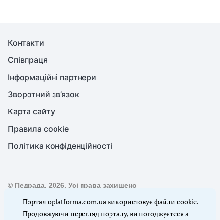
Контакти
Співпраця
Інформаційні партнери
Зворотний зв’язок
Карта сайту
Правила cookie
Політика конфіденційності
© Педрада, 2026. Усі права захищено
Повне або часткове копіювання будь-яких матеріалів сайту,
Портал oplatforma.com.ua використовує файли cookie.
цитування, публікація їх анотованих оглядів допускаються
Продовжуючи перегляд порталу, ви погоджуєтеся з
лише з письмового дозволу редакції сайту Педрада