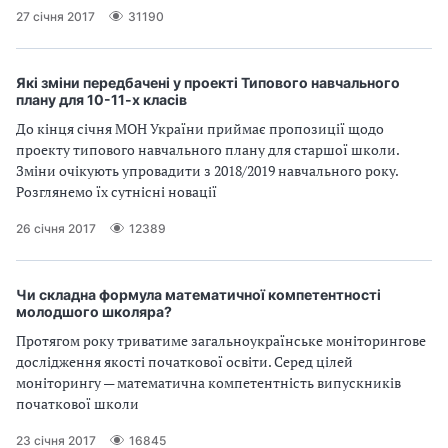
27 січня 2017
31190
Які зміни передбачені у проекті Типового навчального
плану для 10-11-х класів
До кінця січня МОН України приймає пропозиції щодо
проекту типового навчального плану для старшої школи.
Зміни очікують упровадити з 2018/2019 навчального року.
Розглянемо їх сутнісні новації
26 січня 2017
12389
Чи складна формула математичної компетентності
молодшого школяра?
Протягом року триватиме загальноукраїнське моніторингове
дослідження якості початкової освіти. Серед цілей
моніторингу — математична компетентність випускників
початкової школи
23 січня 2017
16845