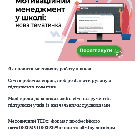
Як оновити методичну роботу в школі
Сім неробочих справ, щоб розбавити рутину й
підтримати колектив
Малі кроки до великих змін: сім інструментів
підтримки учнів із навчальними труднощами
Методичний TEDx: формат професійного
натх1002953410029299нення та обміну досвідом