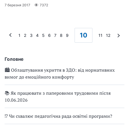
7 березня 2017
7372
10
1
2
3
4
5
6
7
8
9
11
12
Головне
🏙 Облаштування укриття в ЗДО: від нормативних
вимог до емоційного комфорту
📚 Як працювати з паперовими трудовими після
10.06.2026
⁉ Чи схвалює педагогічна рада освітні програми?