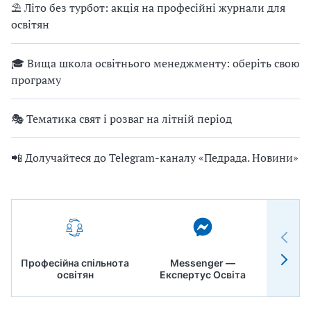
⛱ Літо без турбот: акція на професійні журнали для
освітян
🎓 Вища школа освітнього менеджменту: оберіть свою
програму
🎭 Тематика свят і розваг на літній період
📲 Долучайтеся до Telegram-каналу «Педрада. Новини»
Професійна спільнота
Messenger —
Педр
освітян
Експертус Освіта