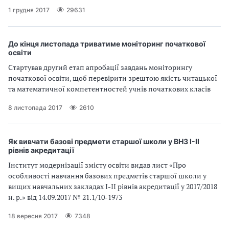
1 грудня 2017
29631
До кінця листопада триватиме моніторинг початкової
освіти
Стартував другий етап апробації завдань моніторингу
початкової освіти, щоб перевірити зрештою якість читацької
та математичної компетентностей учнів початкових класів
8 листопада 2017
2610
Як вивчати базові предмети старшої школи у ВНЗ І-ІІ
рівнів акредитації
Інститут модернізації змісту освіти видав лист «Про
особливості навчання базових предметів старшої школи у
вищих навчальних закладах І-ІІ рівнів акредитації у 2017/2018
н. р.» від 14.09.2017 № 21.1/10-1973
18 вересня 2017
7348