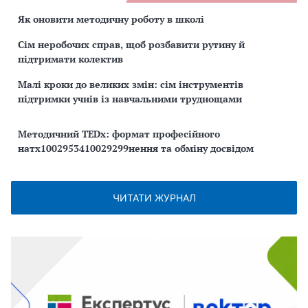
Як оновити методичну роботу в школі
Сім неробочих справ, щоб розбавити рутину й
підтримати колектив
Малі кроки до великих змін: сім інструментів
підтримки учнів із навчальними труднощами
Методичний TEDx: формат професійного
натх1002953410029299нення та обміну досвідом
ЧИТАТИ ЖУРНАЛ