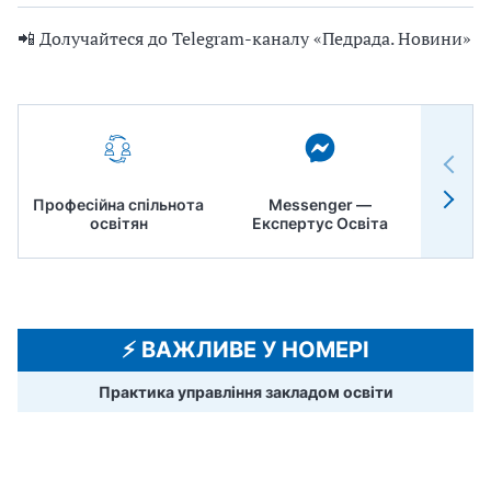
📲 Долучайтеся до Telegram-каналу «Педрада. Новини»
Професійна спільнота
Messenger —
Педр
освітян
Експертус Освіта
⚡️ ВАЖЛИВЕ У НОМЕРІ
Практика управління закладом освіти