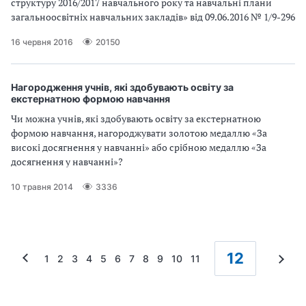
структуру 2016/2017 навчального року та навчальні плани
загальноосвітніх навчальних закладів» від 09.06.2016 № 1/9-296
16 червня 2016
20150
Нагородження учнів, які здобувають освіту за
екстернатною формою навчання
Чи можна учнів, які здобувають освіту за екстернатною
формою навчання, нагороджувати золотою медаллю «За
високі досягнення у навчанні» або срібною медаллю «За
досягнення у навчанні»?
10 травня 2014
3336
12
1
2
3
4
5
6
7
8
9
10
11