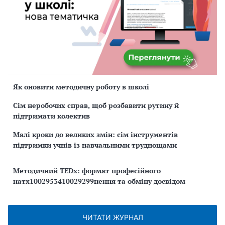
Як оновити методичну роботу в школі
Сім неробочих справ, щоб розбавити рутину й
підтримати колектив
Малі кроки до великих змін: сім інструментів
підтримки учнів із навчальними труднощами
Методичний TEDx: формат професійного
натх1002953410029299нення та обміну досвідом
ЧИТАТИ ЖУРНАЛ