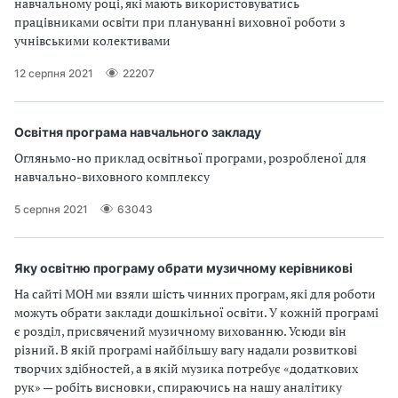
навчальному році, які мають використовуватись
працівниками освіти при плануванні виховної роботи з
учнівськими колективами
12 серпня 2021
22207
Освітня програма навчального закладу
Огляньмо-но приклад освітньої програми, розробленої для
навчально-виховного комплексу
5 серпня 2021
63043
Яку освітню програму обрати музичному керівникові
На сайті МОН ми взяли шість чинних програм, які для роботи
можуть обрати заклади дошкільної освіти. У кожній програмі
є розділ, присвячений музичному вихованню. Усюди він
різний. В якій програмі найбільшу вагу надали розвиткові
творчих здібностей, а в якій музика потребує «додаткових
рук» — робіть висновки, спираючись на нашу аналітику