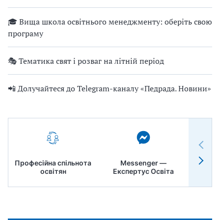
🎓 Вища школа освітнього менеджменту: оберіть свою
програму
🎭 Тематика свят і розваг на літній період
📲 Долучайтеся до Telegram-каналу «Педрада. Новини»
Професійна спільнота
Messenger —
Педр
освітян
Експертус Освіта