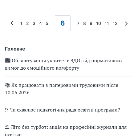
6
1
2
3
4
5
7
8
9
10
11
12
Головне
🏙 Облаштування укриття в ЗДО: від нормативних
вимог до емоційного комфорту
📚 Як працювати з паперовими трудовими після
10.06.2026
⁉ Чи схвалює педагогічна рада освітні програми?
⛱ Літо без турбот: акція на професійні журнали для
освітян