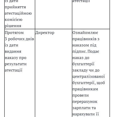
із дати
атестації
прийняття
атестаційною
комісією
рішення
Протягом
Директор
Ознайомлює
3 робочих днів
працівників з
із дати
наказом під
видання
підпис. Подає
наказу про
наказ до
результати
бухгалтерії
атестації
закладу чи до
централізованої
бухгалтерії, щоб
працівникам
провели
перерахунок
зарплати та
нарахували її