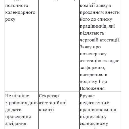
поточного
комісії заяву з
календарного
проханням внести
року
його до списку
працівників, які
підлягають
черговій атестації.
Заяву про
позачергову
атестацію складає
за формою,
наведеною в
додатку 1 до
Положення
Не пізніше
Секретар
Вручає
5 робочих днів
атестаційної
педагогічним
до дати
комісії
працівникам під
проведення
підпис або у
засідання
сканованому