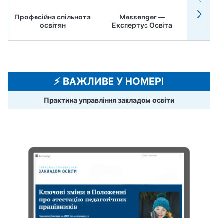
Професійна спільнота
Messenger —
Педр
освітян
Експертус Освіта
⚡️ ВАЖЛИВЕ У НОМЕРІ
Практика управління закладом освіти