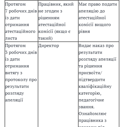
Протягом
Працівник, який
Має право подати
7 робочих днів
не згоден з
апеляцію до
із дати
рішенням
атестаційної
отримання
атестаційної
комісії вищого
атестаційного
комісії (якщо є
рівня
листа
такий)
Протягом
Директор
Видає наказ про
3 робочих днів
результати
із дати
розгляду апеляції
отримання
та рішення
витягу з
присвоїти/
протоколу про
підтвердити
результати
кваліфікаційну
розгляду
категорію,
апеляції
педагогічне
звання.
Ознайомлює
працівника з