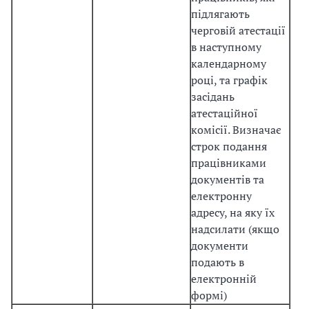
підлягають
черговій атестації
в наступному
календарному
році, та графік
засідань
атестаційної
комісії. Визначає
строк подання
працівниками
документів та
електронну
адресу, на яку їх
надсилати (якщо
документи
подають в
електронній
формі)