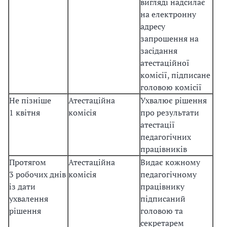
вигляді надсилає
на електронну
адресу
запрошення на
засідання
атестаційної
комісії, підписане
головою комісії
Не пізніше
Атестаційна
Ухвалює рішення
1 квітня
комісія
про результати
атестації
педагогічних
працівників
Протягом
Атестаційна
Видає кожному
3 робочих днів
комісія
педагогічному
із дати
працівнику
ухвалення
підписаний
рішення
головою та
секретарем