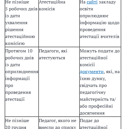
Не пізніше
Атестаційна
На
сайті
закладу
5 робочих днів
комісія
освіти
із дати
оприлюднює
ухвалення
інформацію щодо
рішення
проведення
атестаційною
атестації вчителів
комісією
Протягом 10
Педагоги, які
Можуть подати до
робочих днів
атестуються
атестаційної
із дати
комісії
оприлюднення
документи
, які, на
інформації
їхню думку,
про
свідчать про
проведення
педагогічну
атестації
майстерність та/
або професійні
досягнення
Не пізніше
Педагог, якого не
Подає до
20 грудня
внесли до списку
атестаційної