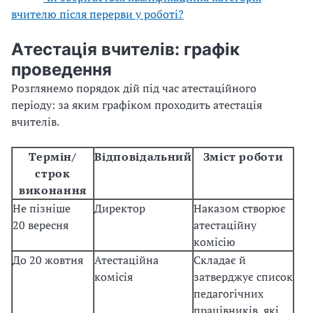
вчителю після перерви у роботі?
Атестація вчителів: графік
проведення
Розглянемо порядок дій під час атестаційного
періоду: за яким графіком проходить атестація
вчителів.
Термін/
Відповідальний
Зміст роботи
строк
виконання
Не пізніше
Директор
Наказом створює
20 вересня
атестаційну
комісію
До 20 жовтня
Атестаційна
Складає й
комісія
затверджує список
педагогічних
працівників, які