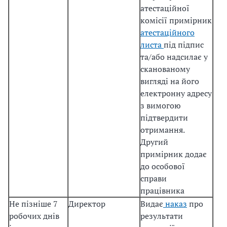
атестаційної
комісії примірник
атестаційного
листа
під підпис
та/або надсилає у
сканованому
вигляді на його
електронну адресу
з вимогою
підтвердити
отримання.
Другий
примірник додає
до особової
справи
працівника
Не пізніше 7
Директор
Видає
наказ
про
робочих днів
результати