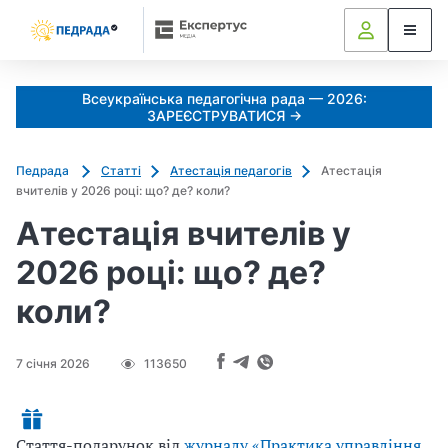
Всеукраїнська педагогічна рада — 2026:
ЗАРЕЄСТРУВАТИСЯ →
Педрада
Статті
Атестація педагогів
Атестація
вчителів у 2026 році: що? де? коли?
Атестація вчителів у
2026 році: що? де?
коли?
7 січня 2026
113650
Стаття-подарунок від
журналу «Практика управління