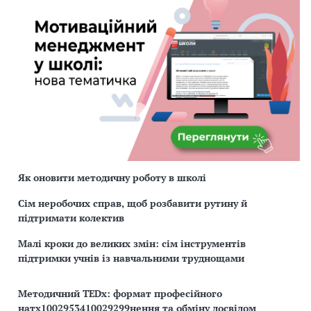
Як оновити методичну роботу в школі
Сім неробочих справ, щоб розбавити рутину й
підтримати колектив
Малі кроки до великих змін: сім інструментів
підтримки учнів із навчальними труднощами
Методичний TEDx: формат професійного
натх1002953410029299нення та обміну досвідом