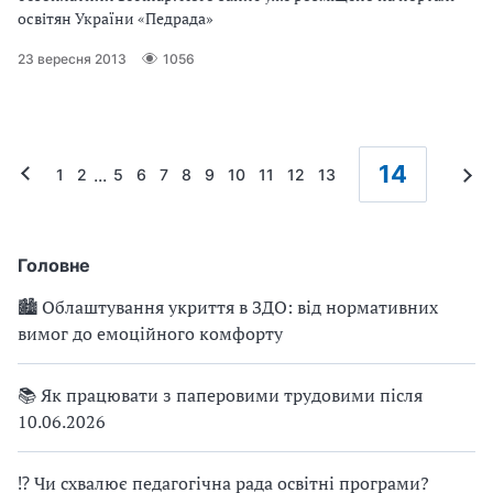
освітян України «Педрада»
23 вересня 2013
1056
14
...
1
2
5
6
7
8
9
10
11
12
13
Головне
🏙 Облаштування укриття в ЗДО: від нормативних
вимог до емоційного комфорту
📚 Як працювати з паперовими трудовими після
10.06.2026
⁉ Чи схвалює педагогічна рада освітні програми?