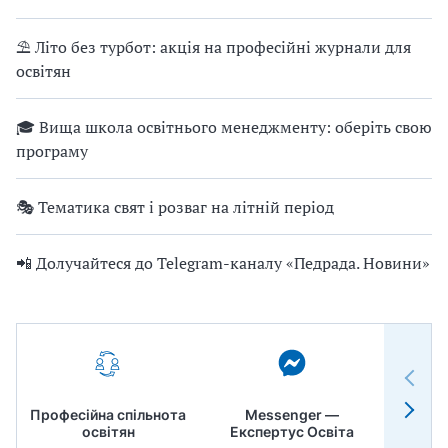
⛱ Літо без турбот: акція на професійні журнали для
освітян
🎓 Вища школа освітнього менеджменту: оберіть свою
програму
🎭 Тематика свят і розваг на літній період
📲 Долучайтеся до Telegram-каналу «Педрада. Новини»
Професійна спільнота
Messenger —
Педр
освітян
Експертус Освіта