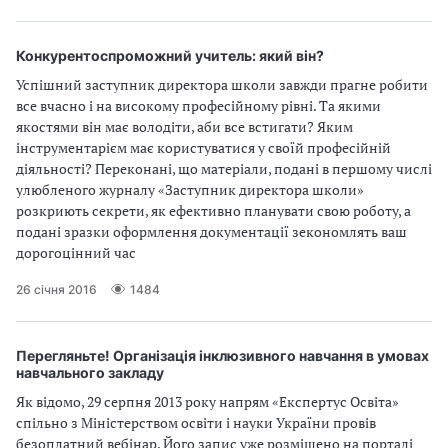
Конкурентоспроможний учитель: який він?
Успішний заступник директора школи завжди прагне робити
все вчасно і на високому професійному рівні. Та якими
якостями він має володіти, аби все встигати? Яким
інструментарієм має користуватися у своїй професійній
діяльності? Переконані, що матеріали, подані в першому числі
улюбленого журналу «Заступник директора школи»
розкриють секрети, як ефективно планувати свою роботу, а
подані зразки оформлення документації зекономлять ваш
дорогоцінний час
26 січня 2016
1484
Перегляньте! Організація інклюзивного навчання в умовах
навчального закладу
Як відомо, 29 серпня 2013 року напрям «Експертус Освіта»
спільно з Міністерством освіти і науки України провів
безоплатний вебінар. Його запис уже розміщено на порталі