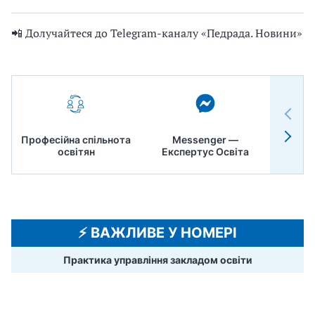
📲 Долучайтеся до Telegram-каналу «Педрада. Новини»
Професійна спільнота
Messenger —
Педр
освітян
Експертус Освіта
⚡️ ВАЖЛИВЕ У НОМЕРІ
Практика управління закладом освіти