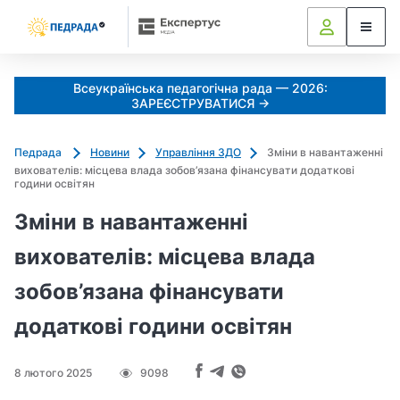
Всеукраїнська педагогічна рада — 2026:
ЗАРЕЄСТРУВАТИСЯ →
Педрада
Новини
Управління ЗДО
Зміни в навантаженні
вихователів: місцева влада зобов’язана фінансувати додаткові
години освітян
Зміни в навантаженні
вихователів: місцева влада
зобов’язана фінансувати
додаткові години освітян
8 лютого 2025
9098