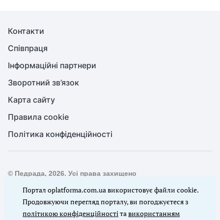
Контакти
Співпраця
Інформаційні партнери
Зворотний зв’язок
Карта сайту
Правила cookie
Політика конфіденційності
© Педрада, 2026. Усі права захищено
Повне або часткове копіювання будь-яких матеріалів сайту,
Портал oplatforma.com.ua використовує файли cookie.
цитування, публікація їх анотованих оглядів допускаються
Продовжуючи перегляд порталу, ви погоджуєтеся з
лише з письмового дозволу редакції сайту Педрада
політикою конфіденційності
та
використанням