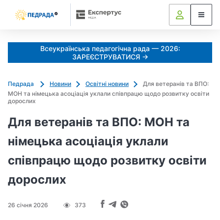
k
o
l
i
Всеукраїнська педагогічна рада — 2026:
a
ЗАРЕЄСТРУВАТИСЯ →
d
u
Педрада
Новини
Освітні новини
Для ветеранів та ВПО:
j
МОН та німецька асоціація уклали співпрацю щодо розвитку освіти
e
дорослих
m
Для ветеранів та ВПО: МОН та
o
_
німецька асоціація уклали
s
співпрацю щодо розвитку освіти
h
c
дорослих
h
e
d
26 січня 2026
373
r