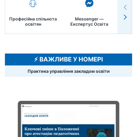
Професійна спільнота
Messenger —
Педр
освітян
Експертус Освіта
⚡️ ВАЖЛИВЕ У НОМЕРІ
Практика управління закладом освіти