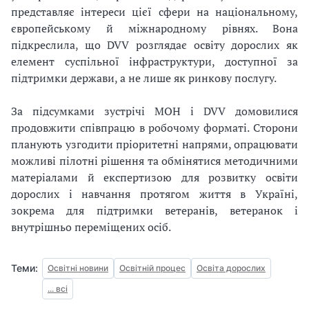
представляє інтереси цієї сфери на національному,
європейському й міжнародному рівнях. Вона
підкреслила, що DVV розглядає освіту дорослих як
елемент суспільної інфраструктури, доступної за
підтримки держави, а не лише як ринкову послугу.
За підсумками зустрічі МОН і DVV домовилися
продовжити співпрацю в робочому форматі. Сторони
планують узгодити пріоритетні напрями, опрацювати
можливі пілотні рішення та обмінятися методичними
матеріалами й експертизою для розвитку освіти
дорослих і навчання протягом життя в Україні,
зокрема для підтримки ветеранів, ветеранок і
внутрішньо переміщених осіб.
Теми:
Освітні новини
Освітній процес
Освіта дорослих
... всі