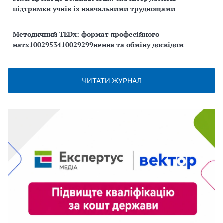
підтримки учнів із навчальними труднощами
Методичний TEDx: формат професійного
натх1002953410029299нення та обміну досвідом
ЧИТАТИ ЖУРНАЛ