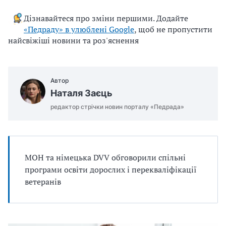
u
Дізнавайтеся про зміни першими. Додайте
j
«Педраду» в улюблені Google
, щоб не пропустити
e
найсвіжіші новини та роз'яснення
m
o
.
Автор
d
Наталя Заєць
o
c
редактор стрічки новин порталу «Педрада»
x
МОН та німецька DVV обговорили спільні
програми освіти дорослих і перекваліфікації
ветеранів