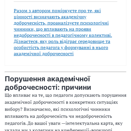
Разом з автором поміркуєте про те, які
цінності визначають академічну
доброчесність, проаналізуєте психологічні
чинники, що впливають на прояви
недоброчесності в педагогічному колективі.
Дізнаєтеся, яку роль відіграє середовище та
особистість педагога у формуванні в нього
академічної доброчесності
Порушення академічної
доброчесності: причини
Що впливає на те, що педагоги допускають порушення
академічної доброчесності в конкретних ситуаціях
вибору? Визначаємо, які психологічні чинники
впливають на доброчесність чи недоброчесність
педагогів. До вашої уваги —інтелектуальна карта, яку
уклали ми з колегами на конференції-воркшопі