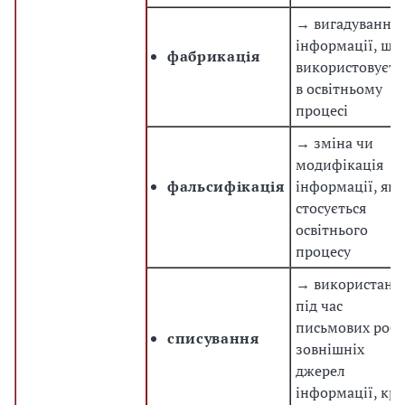
→ вигадування
інформації, що
фабрикація
використовуєть
в освітньому
процесі
→ зміна чи
модифікація
фальсифікація
інформації, яка
стосується
освітнього
процесу
→ використанн
під час
письмових робі
списування
зовнішніх
джерел
інформації, крі