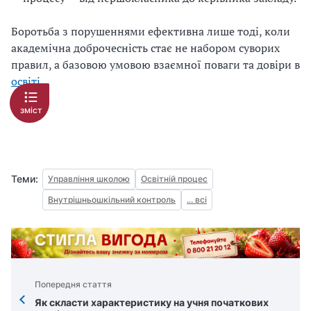
Боротьба з порушеннями ефективна лише тоді, коли
академічна доброчесність стає не набором суворих
правил, а базовою умовою взаємної поваги та довіри в
освіті
.
зміст
Теми:
Управління школою
Освітній процес
Внутрішньошкільний контроль
... всі
Попередня стаття
Як скласти характеристику на учня початкових