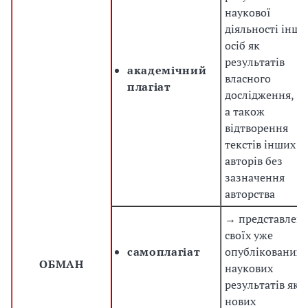
наукової
діяльності інши
осіб як
результатів
академічний
власного
плагіат
дослідження,
а також
відтворення
текстів інших
авторів без
зазначення
авторства
→ представлен
своїх уже
самоплагіат
опублікованих
ОБМАН
наукових
результатів як
нових