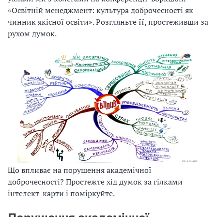
«Освітній менеджмент: культура доб­рочесності як
чинник якісної освіти». Розгляньте її, простеживши за
рухом думок.
Що впливає на порушення академічної
доброчесності? Простежте хід думок за гілками
інтелект-карти і поміркуйте.