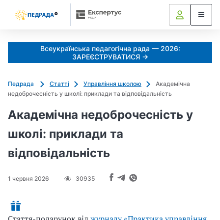
Всеукраїнська педагогічна рада — 2026:
ЗАРЕЄСТРУВАТИСЯ →
Педрада
Статті
Управління школою
Академічна
недоброчесність у школі: приклади та відповідальність
Академічна недоброчесність у
школі: приклади та
відповідальність
1 червня 2026
30935
Стаття-подарунок від
журналу «Практика управління