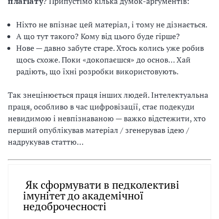
плагіату
? Припустімо кілька думок-аргументів:
Ніхто не впізнає цей матеріал, і тому не дізнається.
А що тут такого? Кому від цього буде гірше?
Нове — давно забуте старе. Хтось колись уже робив
щось схоже. Поки «докопаєшся» до основ… Хай
радіють, що їхні розробки використовують.
Так знецінюється праця інших людей. Інтелектуальна
праця, особливо в час цифровізації, стає подекуди
невидимою і невпізнаваною — важко відстежити, хто
перший опублікував матеріал / згенерував ідею /
надрукував статтю…
Як сформувати в педколективі
імунітет до академічної
недоброчесності