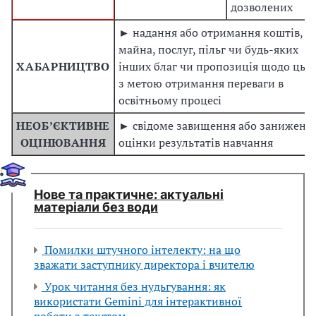
дозволених
► надання або отримання коштів,
майна, послуг, пільг чи будь-яких
ХАБАРНИЦТВО
інших благ чи пропозиція щодо цьо
з метою отримання переваги в
освітньому процесі
НЕОБʼЄКТИВНЕ
► свідоме завищення або заниженн
ОЦІНЮВАННЯ
оцінки результатів навчання
Нове та практичне: актуальні
матеріали без води
Помилки штучного інтелекту: на що
зважати заступнику директора і вчителю
Урок читання без нудьгування: як
використати Gemini для інтерактивної