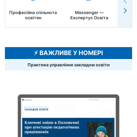
Професійна спільнота
Messenger —
Педр
освітян
Експертус Освіта
⚡️ ВАЖЛИВЕ У НОМЕРІ
Практика управління закладом освіти