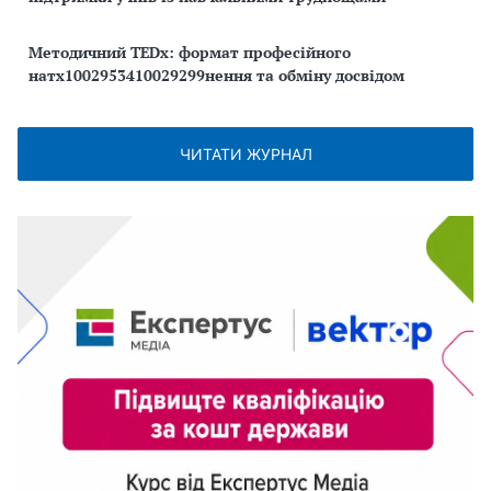
Методичний TEDx: формат професійного
натх1002953410029299нення та обміну досвідом
ЧИТАТИ ЖУРНАЛ