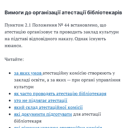
Вимоги до організації атестації бібліотекарів
Пунктом 2.1 Положення № 44 встановлено, що
атестацію організовує та проводить заклад культури
на підставі відповідного наказу. Однак існують
нюанси.
Читайте:
за яких умов
атестаційну комісію створюють у
закладі освіти, а за яких — при органі управління
культури
як часто проводять атестацію бібліотекаря
хто не підлягає атестації
який склад атестаційної комісії
які документи підготувати
для атестації
бібліотекаря
які рішення ухвалює атестаційна комісія