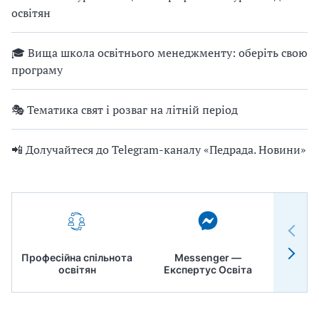
освітян
🎓 Вища школа освітнього менеджменту: оберіть свою
програму
🎭 Тематика свят і розваг на літній період
📲 Долучайтеся до Telegram-каналу «Педрада. Новини»
Професійна спільнота
Messenger —
Педр
освітян
Експертус Освіта