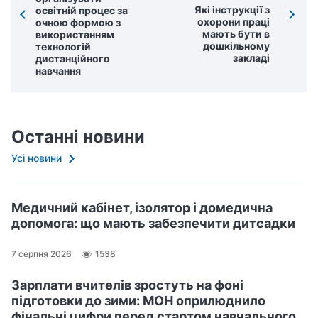
Які інструкції з
освітній процес за
охорони праці
очною формою з
мають бути в
використанням
дошкільному
технологій
закладі
дистанційного
навчання
Останні новини
Усі новини
Медичний кабінет, ізолятор і домедична
допомога: що мають забезпечити дитсадки
7 серпня 2026
1538
Зарплати вчителів зростуть на фоні
підготовки до зими: МОН оприлюднило
фінальні цифри перед стартом навчального