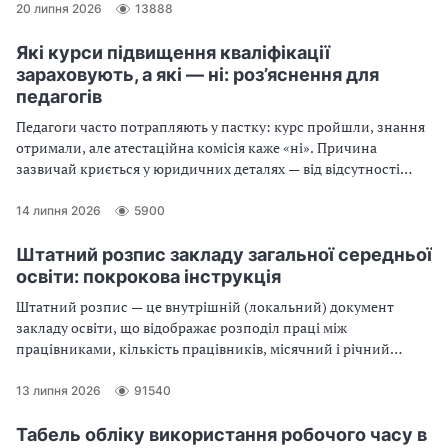
20 липня 2026
13888
Які курси підвищення кваліфікації
зараховують, а які — ні: роз’яснення для
педагогів
Педагоги часто потрапляють у пастку: курс пройшли, знання
отримали, але атестаційна комісія каже «ні». Причина
зазвичай криється у юридичних деталях — від відсутності
КВЕДів у надавача послуг до неправильно оформленого
переліку результатів навчання в самому документі. Читайте,
14 липня 2026
5900
щоб бути впевненими у кожній годині свого професійного
розвитку
Штатний розпис закладу загальної середньої
освіти: покрокова інструкція
Штатний розпис — це внутрішній (локальний) документ
закладу освіти, що відображає розподіл праці між
працівниками, кількість працівників, місячний і річний
фонди зарплати
13 липня 2026
91540
Табель обліку використання робочого часу в