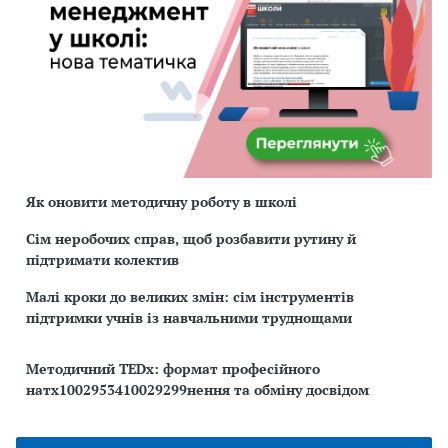
Як оновити методичну роботу в школі
Сім неробочих справ, щоб розбавити рутину й
підтримати колектив
Малі кроки до великих змін: сім інструментів
підтримки учнів із навчальними труднощами
Методичний TEDx: формат професійного
натх1002953410029299нення та обміну досвідом