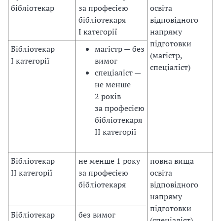
бібліотекар
за
професією
освіта
бібліотекаря
відповідного
I
категорії
напряму
підготовки
Бібліотекар
магістр
— без
(магістр,
I
категорії
вимог
спеціаліст)
спеціаліст
—
не менше
2
років
за
професією
бібліотекаря
II
категорії
Бібліотекар
не менше 1
року
повна вища
II
категорії
за
професією
освіта
бібліотекаря
відповідного
напряму
підготовки
Бібліотекар
без вимог
(спеціаліст)