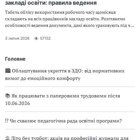
закладі освіти: правила ведення
Табель обліку використання робочого часу щомісяця
складають на всіх працівників закладу освіти. Розглянемо
особливості ведення документа, дані якого ураховують під час
обчислення заробітної плати та заповнення форм державних
статистичних спостережень
3 липня 2026
57152
Головне
🏙 Облаштування укриття в ЗДО: від нормативних
вимог до емоційного комфорту
📚 Як працювати з паперовими трудовими після
10.06.2026
⁉ Чи схвалює педагогічна рада освітні програми?
⛱ Літо без турбот: акція на професійні журнали для