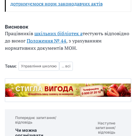
дотримуємося норм законодавчих актів
Висновок
Працівників
шкільних бібліотек а
тестують відповідно
до вимог
Положення
№
44
, з
урахуванням
нормативних документів
МОН.
Теми:
Управління школою
... всі
Попереднє запитання/
відповідь
Наступне
запитання/
Чи можна
відповідь
організувати