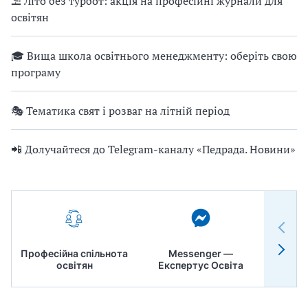
⛱ Літо без турбот: акція на професійні журнали для
освітян
🎓 Вища школа освітнього менеджменту: оберіть свою
програму
🎭 Тематика свят і розваг на літній період
📲 Долучайтеся до Telegram-каналу «Педрада. Новини»
Професійна спільнота
Messenger —
Педр
освітян
Експертус Освіта