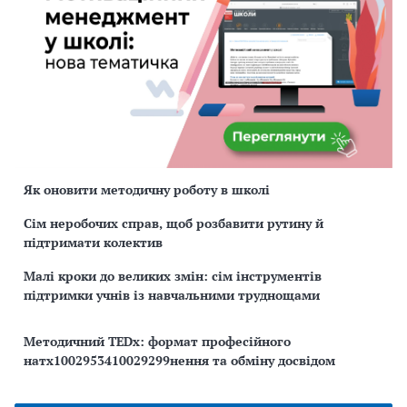
Як оновити методичну роботу в школі
Сім неробочих справ, щоб розбавити рутину й
підтримати колектив
Малі кроки до великих змін: сім інструментів
підтримки учнів із навчальними труднощами
Методичний TEDx: формат професійного
натх1002953410029299нення та обміну досвідом