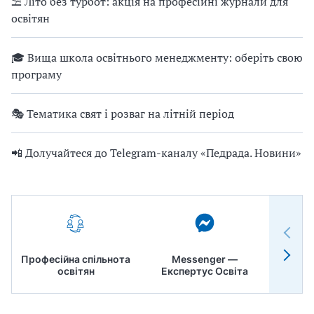
⛱ Літо без турбот: акція на професійні журнали для
освітян
🎓 Вища школа освітнього менеджменту: оберіть свою
програму
🎭 Тематика свят і розваг на літній період
📲 Долучайтеся до Telegram-каналу «Педрада. Новини»
Професійна спільнота
Messenger —
Педр
освітян
Експертус Освіта