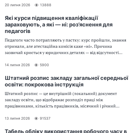
20 липня 2026
13888
Які курси підвищення кваліфікації
зараховують, а які — ні: роз’яснення для
педагогів
Педагоги часто потрапляють у пастку: курс пройшли, знання
отримали, але атестаційна комісія каже «ні». Причина
зазвичай криється у юридичних деталях — від відсутності
КВЕДів у надавача послуг до неправильно оформленого
переліку результатів навчання в самому документі. Читайте,
14 липня 2026
5900
щоб бути впевненими у кожній годині свого професійного
розвитку
Штатний розпис закладу загальної середньої
освіти: покрокова інструкція
Штатний розпис — це внутрішній (локальний) документ
закладу освіти, що відображає розподіл праці між
працівниками, кількість працівників, місячний і річний
фонди зарплати
13 липня 2026
91537
Табель обліку використання робочого часу в