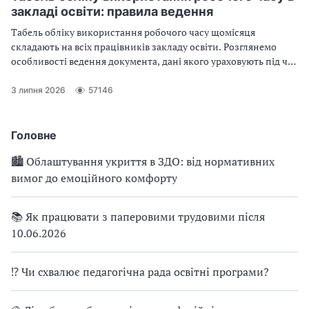
закладі освіти: правила ведення
Табель обліку використання робочого часу щомісяця
складають на всіх працівників закладу освіти. Розглянемо
особливості ведення документа, дані якого ураховують під час
обчислення заробітної плати та заповнення форм державних
статистичних спостережень
3 липня 2026
57146
Головне
🏙 Облаштування укриття в ЗДО: від нормативних
вимог до емоційного комфорту
📚 Як працювати з паперовими трудовими після
10.06.2026
⁉ Чи схвалює педагогічна рада освітні програми?