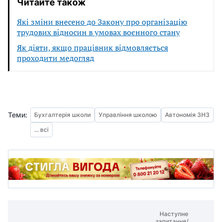
Читайте також
Які зміни внесено до Закону про організацію
трудових відносин в умовах воєнного стану
Як діяти, якщо працівник відмовляється
проходити медогляд
Теми:
Бухгалтерія школи
Управління школою
Автономія ЗНЗ
... всі
Наступне
запитання/