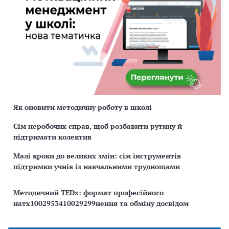
Як оновити методичну роботу в школі
Сім неробочих справ, щоб розбавити рутину й
підтримати колектив
Малі кроки до великих змін: сім інструментів
підтримки учнів із навчальними труднощами
Методичний TEDx: формат професійного
натх1002953410029299нення та обміну досвідом