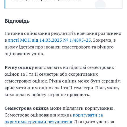
Відповідь
Питання оцінювання результатів навчання роз’яснено
в
листі МОН від 14.03.2025 № 1/4895-25
. Зокрема, в
ньому ідеться про нюанси семестрового та річного
оцінювання учнів.
Річну оцінку
виставляють на підставі семестрових
оцінок за I та II семестри або скоригованих
семестрових оцінок. Річна оцінка може бути середнім
арифметичним оцінок за I та II семестри. Підсумкову
комплексну роботу за рік не проводять.
Семестрова оцінка
може підлягати коригуванню.
Семестрове оцінювання можна
коригувати за
окремими групами результатів
. Для цього учень за