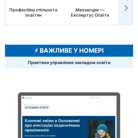
Професійна спільнота
Messenger —
Педр
освітян
Експертус Освіта
⚡️ ВАЖЛИВЕ У НОМЕРІ
Практика управління закладом освіти