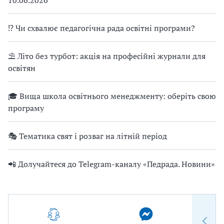
⁉ Чи схвалює педагогічна рада освітні програми?
⛱ Літо без турбот: акція на професійні журнали для
освітян
🎓 Вища школа освітнього менеджменту: оберіть свою
програму
🎭 Тематика свят і розваг на літній період
📲 Долучайтеся до Telegram-каналу «Педрада. Новини»