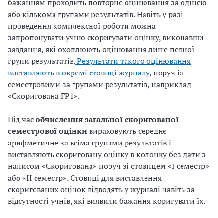
бажанням проходить повторне оцінювання за однією
або кількома групами результатів. Навіть у разі
проведення комплексної роботи можна
запропонувати учню скоригувати оцінку, виконавши
завдання, які охоплюють оцінювання лише певної
групи результатів.
Результати такого оцінювання
виставляють в окремі стовпці журналу
, поруч із
семестровими за групами результатів, наприклад
«Скоригована ГР1».
Під час
обчислення загальної скоригованої
семестрової оцінки
вираховують середнє
арифметичне за всіма групами результатів і
виставляють скориговану оцінку в колонку без дати з
написом «Скоригована» поруч зі стовпцем «I семестр»
або «II семестр». Стовпці для виставлення
скоригованих оцінок відводять у журналі навіть за
відсутності учнів, які виявили бажання коригувати їх.