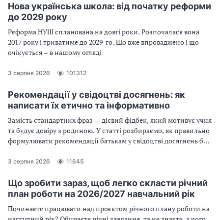
Нова українська школа: від початку реформи
до 2029 року
Реформа НУШ спланована на довгі роки. Розпочалася вона
2017 року і триватиме до 2029-го. Що вже впроваджено і що
очікується – в нашому огляді
3 серпня 2026
101312
Рекомендації у свідоцтві досягнень: як
написати їх етично та інформативно
Замість стандартних фраз — дієвий фідбек, який мотивує учня
та будує довіру з родиною. У статті розбираємо, як правильно
формулювати рекомендації батькам у свідоцтві досягнень без
оціночних суджень і «вироків». Спеціально для вас ми зібрали
готові зразки коментарів - читайте та використовуйте
3 серпня 2026
11645
Що зробити зараз, щоб легко скласти річний
план роботи на 2026/2027 навчальний рік
Починаєте працювати над проєктом річного плану роботи на
наступний рік? Обираєте річні завдання, та не знаєте, з чого