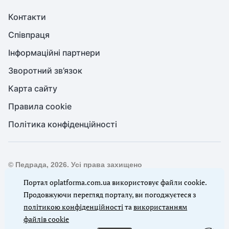
Контакти
Співпраця
Інформаційні партнери
Зворотний зв’язок
Карта сайту
Правила cookie
Політика конфіденційності
© Педрада, 2026. Усі права захищено
Повне або часткове копіювання будь-яких матеріалів сайту,
Портал oplatforma.com.ua використовує файли cookie.
цитування, публікація їх анотованих оглядів допускаються
Продовжуючи перегляд порталу, ви погоджуєтеся з
лише з письмового дозволу редакції сайту Педрада
політикою конфіденційності
та
використанням
файлів cookie
Ми в соцмережах