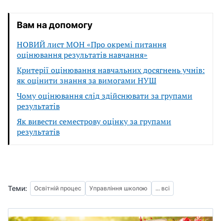
Вам на допомогу
НОВИЙ лист МОН «Про окремі питання
оцінювання результатів навчання»
Критерії оцінювання навчальних досягнень учнів:
як оцінити знання за вимогами НУШ
Чому оцінювання слід здійснювати за групами
результатів
Як вивести семестрову оцінку за групами
результатів
Теми:
Освітній процес
Управління школою
... всі