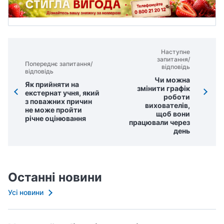
Наступне
запитання/
Попереднє запитання/
відповідь
відповідь
Чи можна
Як прийняти на
змінити графік
екстернат учня, який
роботи
з поважних причин
вихователів,
не може пройти
щоб вони
річне оцінювання
працювали через
день
Останні новини
Усі новини