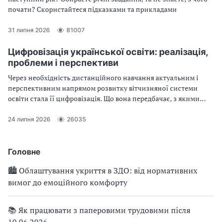
почати? Скористайтеся підказками та прикладами
31 липня 2026
81007
Цифровізація української освіти: реалізація,
проблеми і перспективи
Через необхідність дистанційного навчання актуальним і
перспективним напрямом розвитку вітчизняної системи
освіти стала її цифровізація. Що вона передбачає, з якими
проблемами зіткнулись розробники Національної
платформи цифрової освіти, що чекає педагогів і здобувачів
24 липня 2026
26035
освіти в перспективі – у нашій статті
Головне
🏙 Облаштування укриття в ЗДО: від нормативних
вимог до емоційного комфорту
📚 Як працювати з паперовими трудовими після
10.06.2026