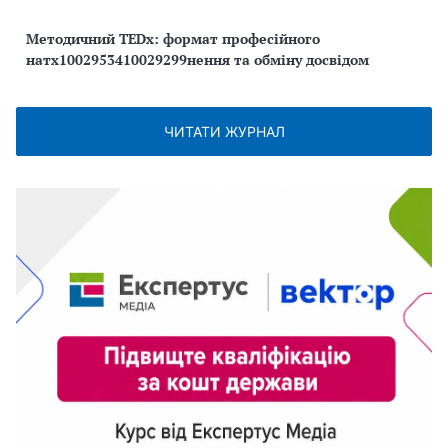
Методичний TEDx: формат професійного
натх1002953410029299нення та обміну досвідом
ЧИТАТИ ЖУРНАЛ