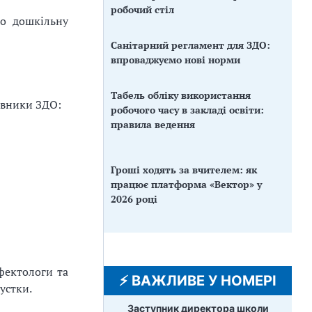
робочий стіл
о дошкільну
Санітарний регламент для ЗДО:
впроваджуємо нові норми
Табель обліку використання
івники ЗДО:
робочого часу в закладі освіти:
правила ведення
Гроші ходять за вчителем: як
працює платформа «Вектор» у
2026 році
ефектологи та
⚡️ ВАЖЛИВЕ У НОМЕРІ
устки.
Заступник директора школи