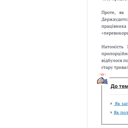
Проте, як 
Держаудитс
працівник
«перевикори
Натомість 
пропорційно
відбулося п
стару тривал
До тем
Як за
Як пол