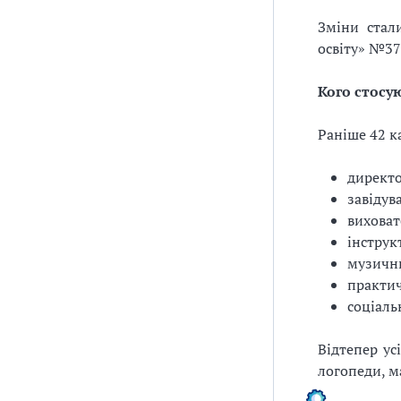
Зміни стал
освіту» №37
Кого стосу
Раніше 42 к
директо
завідува
виховат
інструк
музични
практич
соціаль
Відтепер ус
логопеди, м