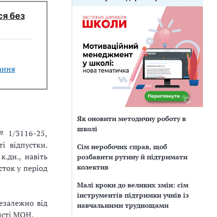
ся без
ання
Як оновити методичну роботу в
школі
 № 1/3116-25,
і відпустки.
Сім неробочих справ, щоб
к.дн., навіть
розбавити рутину й підтримати
колектив
сток у період
Малі кроки до великих змін: сім
інструментів підтримки учнів із
незалежно від
навчальними труднощами
исті МОН.