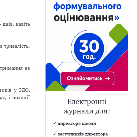
 днів, навіть
а тривалість,
утримання не
ників у ЗДО.
є, і позиції
Електронні
журнали для:
✓
директора школи
✓
заступників директора