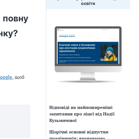
освіти
 повну
нку?
oogle
, щоб
Відповіді на найпоширеніші
запитання про ліцеї від Надії
Кузьмичової
Щорічні основні відпустки
працівників: визначаємо