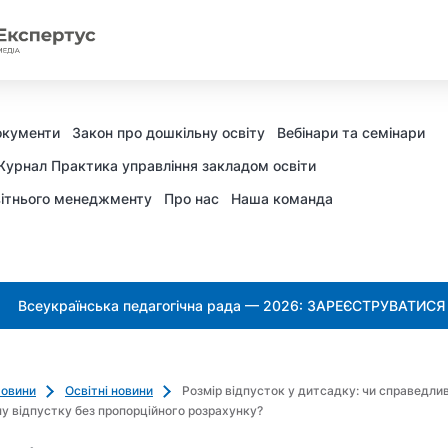
окументи
Закон про дошкільну освіту
Вебінари та семінари
урнал Практика управління закладом освіти
ітнього менеджменту
Про нас
Наша команда
Всеукраїнська педагогічна рада — 2026: ЗАРЕЄСТРУВАТИСЯ
овини
Освітні новини
Розмір відпусток у дитсадку: чи справедли
у відпустку без пропорційного розрахунку?