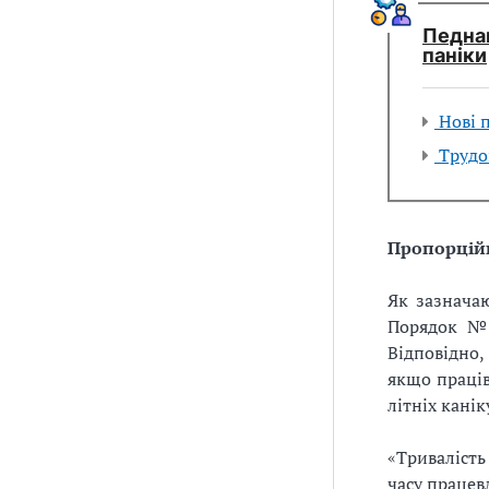
Педнав
паніки
Нові п
Трудов
Пропорційн
Як зазначаю
Порядок №3
Відповідно,
якщо праців
літніх канік
«Тривалість
часу працев