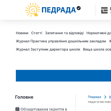
Новини
Статті
Запитання та відповіді
Нормативні д
Журнал Практика управління дошкільним закладом
Ж
Журнал Заступник директора школи
Вища школа осв
Головне
Педрада
Н
педагогам повн
🏙 Облаштування укриття в