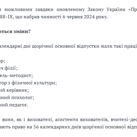
и можливими завдяки оновленому Закону України «Пр
88-ІХ, що набрав чинності 6 червня 2024 року.
ються зміни?
алендарні дні щорічної основної відпустки мали такі прац
р;
ч філії;
ель-методист;
тор з фізичної культури;
й керівник;
ний психолог;
ний педагог.
і вони, як і вихователі, асистенти вихователів, вчителі-д
ають право на 56 календарних днів щорічної основної відп