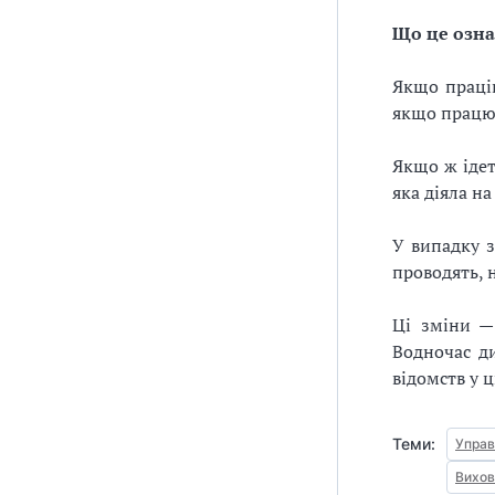
Що це озна
Якщо праців
якщо працює
Якщо ж ідет
яка діяла н
У випадку з
проводять, 
Ці зміни —
Водночас ди
відомств у 
Теми:
Управ
Вихов