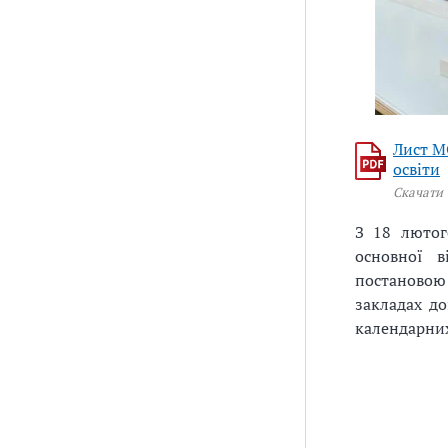
Лист М
освіти
Скачати
З 18 лютог
основної в
постановою
закладах до
календарних