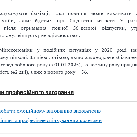
зауважують фахівці, така позиція може викликати 
лужби, адже йдеться про бюджетні витрати. У разі
а після отримання повної 56-денної відпустки, у
стану» відпустку не здійснюється.
Мінекономіки у подібних ситуаціях у 2020 році на
му підході. За цією логікою, якщо законодавче збільшен
осеред робочого року (з 01.01.2025), то частину року праці
ість (42 дні), а вже з нового року — 56.
и професійного вигорання
побігти емоційному вигоранню вихователів
іпшити професійне спілкування з колегами