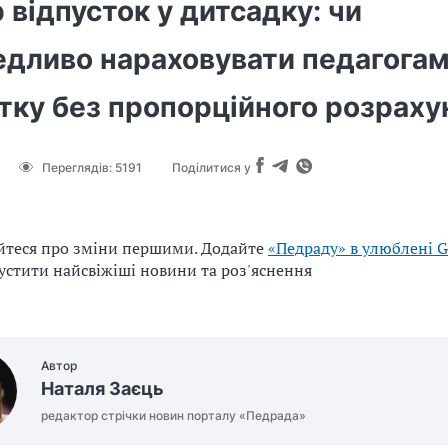
 відпусток у дитсадку: чи
едливо нараховувати педагогам
тку без пропорційного розраху
Переглядів:
5191
Поділитися у
йтеся про зміни першими. Додайте
«Педраду» в улюблені G
устити найсвіжіші новини та роз'яснення
Автор
Наталя Заєць
редактор стрічки новин порталу «Педрада»