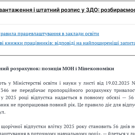
антаження і штатний розпис у ЗДО: розбираємо
равила працевлаштування в заклади освіти
і книжки працівників: відповіді на найпоширеніші запит
ий розрахунок: позиція МОН і Мінекономіки
ть у Міністерстві освіти і науки у листі від 19.02.2025
46 не передбачає пропорційного розрахунку тривалост
 у 2025 році відпустка надається в повному обсязі — 56 
ник не пропрацював повний рік. Це правило діє для відпу
ул.
 щорічної відпустки влітку 2025 року становить 56 днів 
лаштування в поточному навчальному році», — йдеться у л