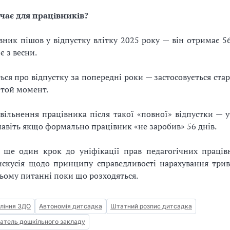
чає для працівників?
ник пішов у відпустку влітку 2025 року — він отримає 56
 з весни.
ься про відпустку за попередні роки — застосовується стар
а той момент.
вільнення працівника після такої «повної» відпустки — 
навіть якщо формально працівник «не заробив» 56 днів.
 ще один крок до уніфікації прав педагогічних праців
скусія щодо принципу справедливості нарахування трива
цьому питанні поки що розходяться.
ління ЗДО
Автономія дитсадка
Штатний розпис дитсадка
атель дошкільного закладу