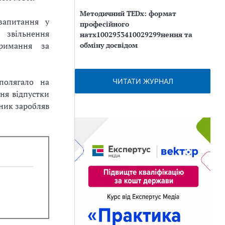
Методичний TEDx: формат
запитання у
професійного
 звільнення
натх1002953410029299нення та
обміну досвідом
тримання за
полягало на
ЧИТАТИ ЖУРНАЛ
ня відпустки
вник заробляв