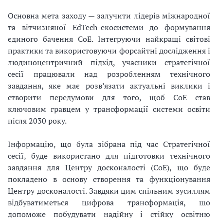
Основна мета заходу — залучити лідерів міжнародної
та вітчизняної EdTech-екосистеми до формування
єдиного бачення CoE. Інтегруючи найкращі світові
практики та використовуючи форсайтні дослідження і
людиноцентричний підхід, учасники стратегічної
сесії працювали над розробленням технічного
завдання, яке має розв’язати актуальні виклики і
створити передумови для того, щоб CoE став
ключовим гравцем у трансформації системи освіти
після 2030 року.
Інформацію, що була зібрана під час Стратегічної
сесії, буде використано для підготовки технічного
завдання для Центру досконалості (СоЕ), що буде
покладено в основу створення та функціонування
Центру досконалості. Завдяки цим спільним зусиллям
відбуватиметься цифрова трансформація, що
допоможе побудувати надійну і стійку освітню