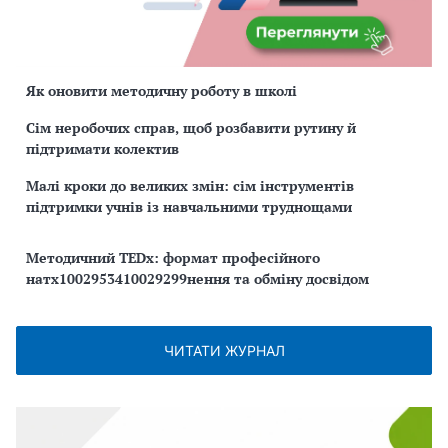
Як оновити методичну роботу в школі
Сім неробочих справ, щоб розбавити рутину й
підтримати колектив
Малі кроки до великих змін: сім інструментів
підтримки учнів із навчальними труднощами
Методичний TEDx: формат професійного
натх1002953410029299нення та обміну досвідом
ЧИТАТИ ЖУРНАЛ