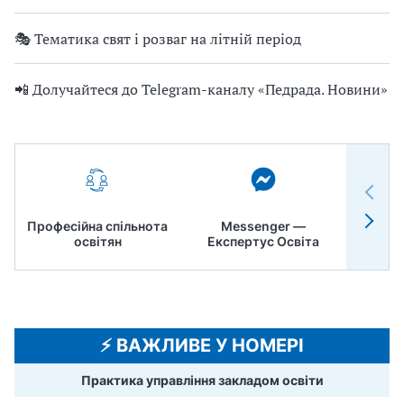
🎭 Тематика свят і розваг на літній період
📲 Долучайтеся до Telegram-каналу «Педрада. Новини»
Професійна спільнота
Messenger —
Педр
освітян
Експертус Освіта
⚡️ ВАЖЛИВЕ У НОМЕРІ
Практика управління закладом освіти