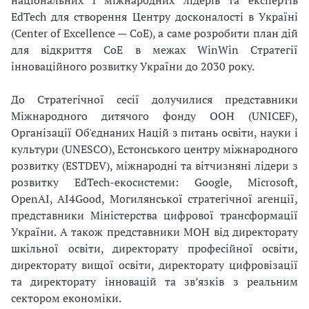
EdTech для створення Центру досконалості в Україні
(Center of Excellence — CoE), а саме розробити план дій
для відкриття СоЕ в межах WinWin Стратегії
інноваційного розвитку України до 2030 року.
До Стратегічної сесії долучилися представники
Міжнародного дитячого фонду ООН (UNICEF),
Організації Об'єднаних Націй з питань освіти, науки і
культури (UNESCO), Естонського центру міжнародного
розвитку (ESTDEV), міжнародні та вітчизняні лідери з
розвитку EdTech-екосистеми: Google, Microsoft,
OpenAI, AI4Good, Могилянської стратегічної агенції,
представники Міністерства цифрової трансформації
України. А також представники МОН від директорату
шкільної освіти, директорату професійної освіти,
директорату вищої освіти, директорату цифровізації
та директорату інновацій та зв’язків з реальним
сектором економіки.