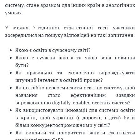
систему, стане зразком для інших країн в аналогічних
умовах.
У межах 7-годинної стратегічної сесії учасники
зосередилися на пошуку відповідей на такі запитання:
Якою є освіта в сучасному світі?
Якою є сучасна школа та якою вона повинна
бути?
Як правильно та екологічно впроваджувати
штучний інтелект в освітній процес?
Як потрібно переосмислити освітню систему, щоб
навчання стало ефективнішим завдяки
впровадженню digitally-enabled освітніх систем?
Як використовувати інновації для системи освіти
в країні, щоб українці (і дорослі, і діти) були
більш конкурентоспроможними у світі?
Які виклики та пріоритетні запити суспільства
має розвʼязати CoE?