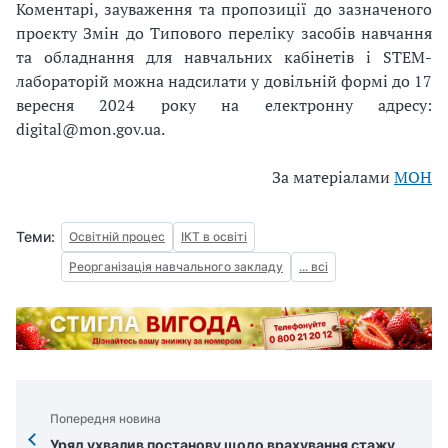
Коментарі, зауваження та пропозиції до зазначеного
проєкту Змін до Типового переліку засобів навчання
та обладнання для навчальних кабінетів і STEM-
лабораторій можна надсилати у довільній формі до 17
вересня 2024 року на електронну адресу:
digital@mon.gov.ua
.
За матеріалами
МОН
Теми:
Освітній процес
ІКТ в освіті
Реорганізація навчального закладу
... всі
Попередня новина
Уряд ухвалив постанову щодо врахування стажу