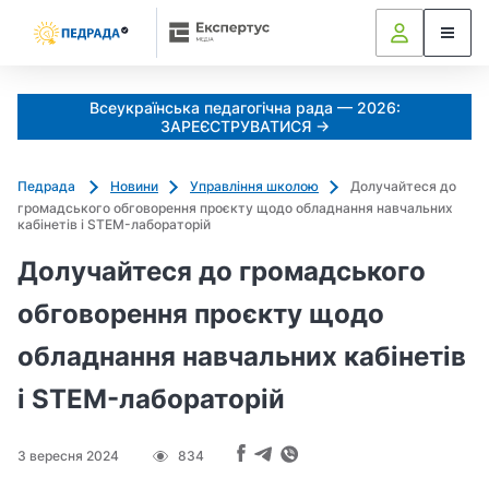
Всеукраїнська педагогічна рада — 2026:
ЗАРЕЄСТРУВАТИСЯ →
Педрада
Новини
Управління школою
Долучайтеся до
громадського обговорення проєкту щодо обладнання навчальних
кабінетів і STEM-лабораторій
Долучайтеся до громадського
обговорення проєкту щодо
обладнання навчальних кабінетів
і STEM-лабораторій
3 вересня 2024
834