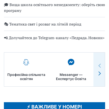
🎓 Вища школа освітнього менеджменту: оберіть свою
програму
🎭 Тематика свят і розваг на літній період
📲 Долучайтеся до Telegram-каналу «Педрада. Новини»
Професійна спільнота
Messenger —
Педр
освітян
Експертус Освіта
⚡️ ВАЖЛИВЕ У НОМЕРІ