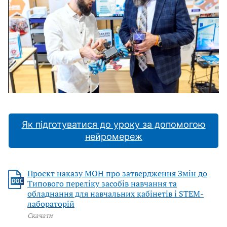
Як підготуватися до уроку за допомогою
нейромереж
Проєкт наказу МОН про затвердження Змін до
Типового переліку засобів навчання та
обладнання для навчальних кабінетів і STEM-
лабораторій
Скачати