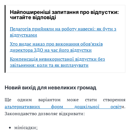
Найпоширеніші запитання про відпустки:
читайте відповіді
Педагогів прийняли на роботу навесні: як бути з
відпустками
Хто видає наказ про виконання обов’язків
директора ЗДО на час його відпустки
Компенсація невикористаної відпустки без
звільнення: коли та як виплачувати
Новий вихід для невеликих громад
Ще одним варіантом може стати створення
альтернативних форм дошкільної освіт
и.
Законодавство дозволяє відкривати:
мінісадки;