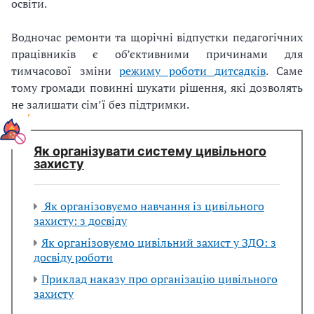
освіти.
Водночас ремонти та щорічні відпустки педагогічних
працівників є об’єктивними причинами для
тимчасової зміни
режиму роботи дитсадків
. Саме
тому громади повинні шукати рішення, які дозволять
не залишати сім’ї без підтримки.
Як організувати систему цивільного
захисту
Як організовуємо навчання із цивільного
захисту: з досвіду
Як організовуємо цивільний захист у ЗДО: з
досвіду роботи
Приклад наказу про організацію цивільного
захисту