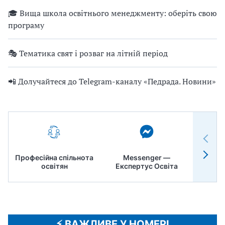
🎓 Вища школа освітнього менеджменту: оберіть свою
програму
🎭 Тематика свят і розваг на літній період
📲 Долучайтеся до Telegram-каналу «Педрада. Новини»
Професійна спільнота
Messenger —
Педр
освітян
Експертус Освіта
⚡️ ВАЖЛИВЕ У НОМЕРІ