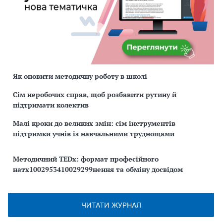
Як оновити методичну роботу в школі
Сім неробочих справ, щоб розбавити рутину й
підтримати колектив
Малі кроки до великих змін: сім інструментів
підтримки учнів із навчальними труднощами
Методичний TEDx: формат професійного
натх1002953410029299нення та обміну досвідом
ЧИТАТИ ЖУРНАЛ