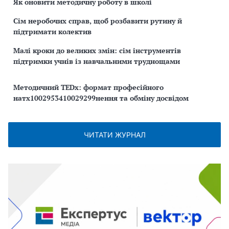
Як оновити методичну роботу в школі
Сім неробочих справ, щоб розбавити рутину й
підтримати колектив
Малі кроки до великих змін: сім інструментів
підтримки учнів із навчальними труднощами
Методичний TEDx: формат професійного
натх1002953410029299нення та обміну досвідом
ЧИТАТИ ЖУРНАЛ