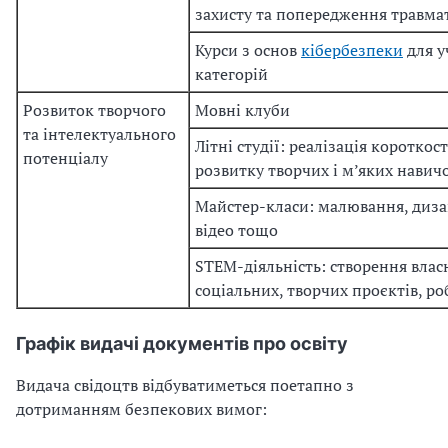
захисту та
попередження травма
Курси з основ
кібербезпеки
для у
категорій
Розвиток творчого
Мовні клуби
та
інтелектуального
Літні студії: реалізація коротко
потенціалу
розвитку творчих і
м’яких навичок
Майстер-класи: малювання, диза
відео тощо
STEM-діяльність: створення влас
соціальних, творчих проєктів, р
Графік видачі документів про освіту
Видача свідоцтв відбуватиметься поетапно з
дотриманням безпекових вимог: