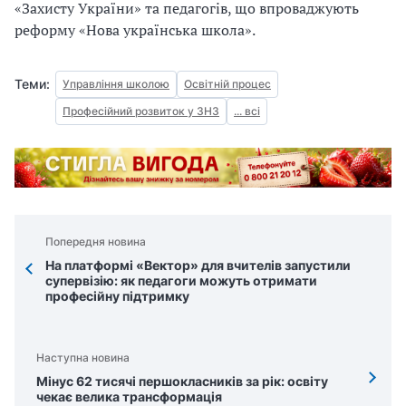
«Захисту України» та педагогів, що впроваджують
реформу «Нова українська школа».
Теми:
Управління школою
Освітній процес
Професійний розвиток у ЗНЗ
... всі
Попередня новина
На платформі «Вектор» для вчителів запустили
супервізію: як педагоги можуть отримати
професійну підтримку
Наступна новина
Мінус 62 тисячі першокласників за рік: освіту
чекає велика трансформація