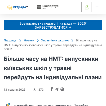
Всеукраїнська педагогічна рада — 2026:
ЗАРЕЄСТРУВАТИСЯ →
Педрада
Новини
Управління школою
Більше часу на
НМТ: випускники київських шкіл у травні перейдуть на індивідуальні
плани
Більше часу на НМТ: випускники
київських шкіл у травні
перейдуть на індивідуальні плани
13 травня 2026
373
Дізнавайтеся про зміни першими. Додайте