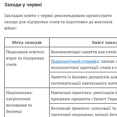
Заходи у червні
Закладам освіти у червні рекомендовано організувати
заходи для підтримки учнів та підготовки до викликів
війни:
Мета заходів
Зміст захо
Подолання освітніх
Компенсаторні заняття для учні
втрат та
підтримка
Психологічний супровід
: заходи 
учнів
психологічної адаптації учнів в
у
Заняття із базових дисциплін дл
систематизації навчального мате
Національно-
Навчальні практики: реалізація 
патріотичне
програми предмета «Захист Укра
виховання та
Безпекові тренінги: симуляції та 
безпека
тактичної медицини, мінної без