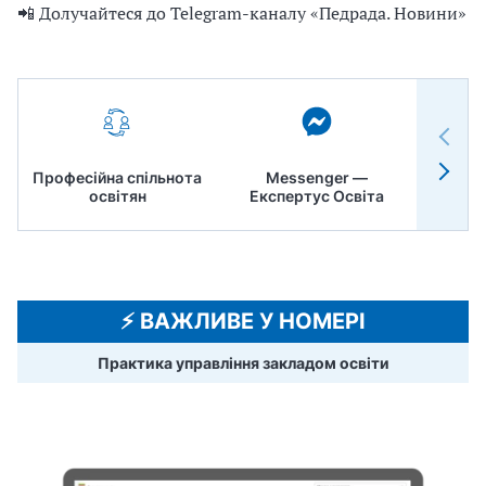
📲 Долучайтеся до Telegram-каналу «Педрада. Новини»
Професійна спільнота
Messenger —
Педр
освітян
Експертус Освіта
⚡️ ВАЖЛИВЕ У НОМЕРІ
Практика управління закладом освіти