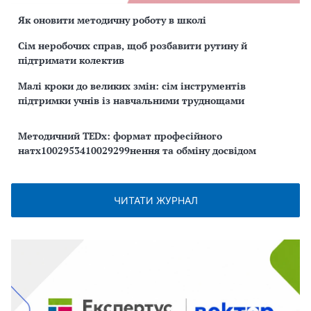
Як оновити методичну роботу в школі
Сім неробочих справ, щоб розбавити рутину й
підтримати колектив
Малі кроки до великих змін: сім інструментів
підтримки учнів із навчальними труднощами
Методичний TEDx: формат професійного
натх1002953410029299нення та обміну досвідом
ЧИТАТИ ЖУРНАЛ