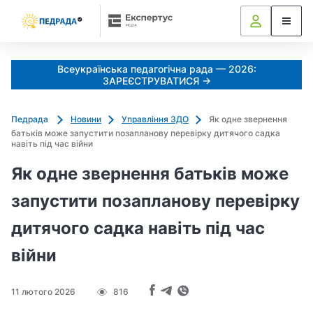
k
o
l
i
Всеукраїнська педагогічна рада — 2026:
a
ЗАРЕЄСТРУВАТИСЯ →
d
u
Педрада
Новини
Управління ЗДО
Як одне звернення
j
батьків може запустити позапланову перевірку дитячого садка
e
навіть під час війни
m
Як одне звернення батьків може
o
_
запустити позапланову перевірку
s
дитячого садка навіть під час
h
c
війни
h
e
d
11 лютого 2026
816
r