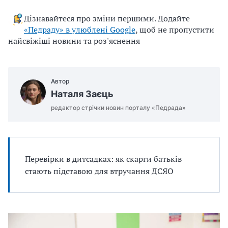
u
Дізнавайтеся про зміни першими. Додайте
j
«Педраду» в улюблені Google
, щоб не пропустити
e
найсвіжіші новини та роз'яснення
m
o
.
Автор
d
Наталя Заєць
o
c
редактор стрічки новин порталу «Педрада»
x
Перевірки в дитсадках: як скарги батьків
стають підставою для втручання ДСЯО