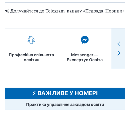
📲 Долучайтеся до Telegram-каналу «Педрада. Новини»
Професійна спільнота
Messenger —
Педр
освітян
Експертус Освіта
⚡️ ВАЖЛИВЕ У НОМЕРІ
Практика управління закладом освіти