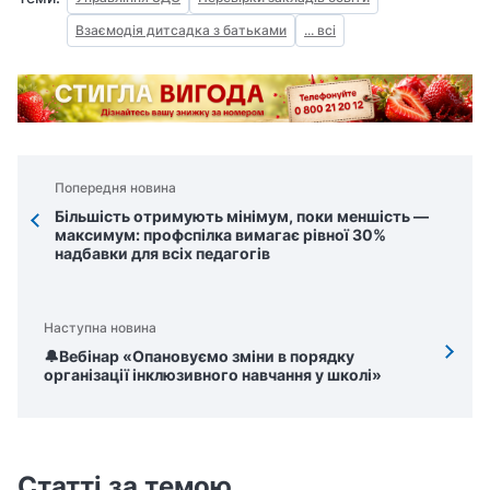
Взаємодія дитсадка з батьками
... всі
Попередня новина
Більшість отримують мінімум, поки меншість —
максимум: профспілка вимагає рівної 30%
надбавки для всіх педагогів
Наступна новина
🔔Вебінар «Опановуємо зміни в порядку
організації інклюзивного навчання у школі»
Статті за темою