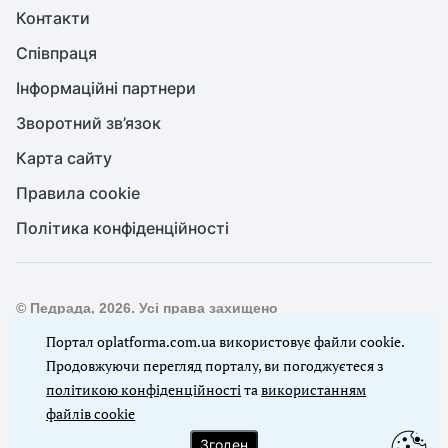
Контакти
Співпраця
Інформаційні партнери
Зворотний зв’язок
Карта сайту
Правила cookie
Політика конфіденційності
© Педрада, 2026. Усі права захищено
Повне або часткове копіювання будь-яких матеріалів сайту,
Портал oplatforma.com.ua використовує файли cookie.
цитування, публікація їх анотованих оглядів допускаються
Продовжуючи перегляд порталу, ви погоджуєтеся з
лише з письмового дозволу редакції сайту Педрада
політикою конфіденційності
та
використанням
файлів cookie
Ми в соцмережах
Згоден