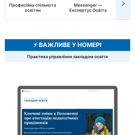
Професійна спільнота
Messenger —
Педр
освітян
Експертус Освіта
⚡️ ВАЖЛИВЕ У НОМЕРІ
Практика управління закладом освіти