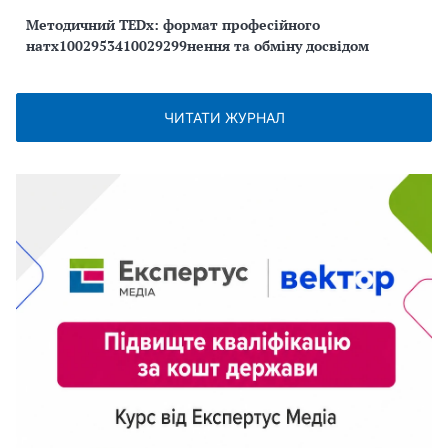
Методичний TEDx: формат професійного
натх1002953410029299нення та обміну досвідом
ЧИТАТИ ЖУРНАЛ