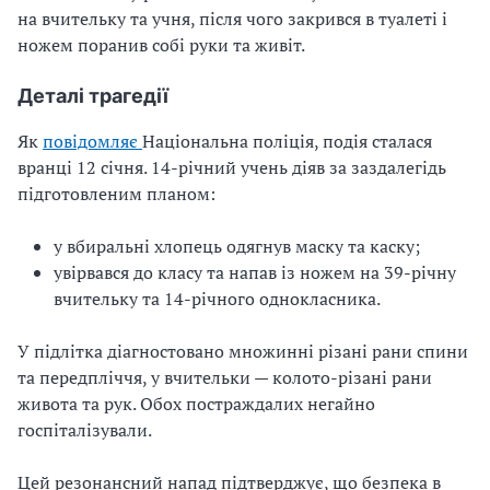
на вчительку та учня, після чого закрився в туалеті і
ножем поранив собі руки та живіт.
Деталі трагедії
Як
повідомляє
Національна поліція, подія сталася
вранці 12 січня. 14-річний учень діяв за заздалегідь
підготовленим планом:
у вбиральні хлопець одягнув маску та каску;
увірвався до класу та напав із ножем на 39-річну
вчительку та 14-річного однокласника.
У підлітка діагностовано множинні різані рани спини
та передпліччя, у вчительки — колото-різані рани
живота та рук. Обох постраждалих негайно
госпіталізували.
Цей резонансний напад підтверджує, що безпека в