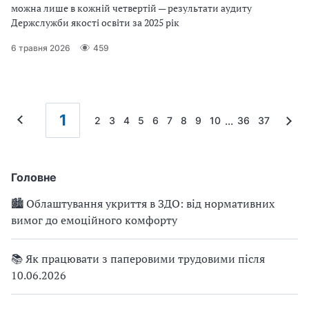
можна лише в кожній четвертій — результати аудиту
Держслужби якості освіти за 2025 рік
6 травня 2026
459
1
...
2
3
4
5
6
7
8
9
10
36
37
Головне
🏙 Облаштування укриття в ЗДО: від нормативних
вимог до емоційного комфорту
📚 Як працювати з паперовими трудовими після
10.06.2026