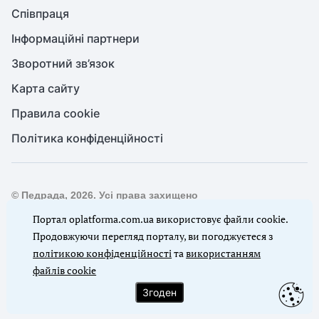
Співпраця
Інформаційні партнери
Зворотний зв’язок
Карта сайту
Правила cookie
Політика конфіденційності
© Педрада, 2026. Усі права захищено
Повне або часткове копіювання будь-яких матеріалів сайту,
Портал oplatforma.com.ua використовує файли cookie.
цитування, публікація їх анотованих оглядів допускаються
Продовжуючи перегляд порталу, ви погоджуєтеся з
лише з письмового дозволу редакції сайту Педрада
політикою конфіденційності
та
використанням
файлів cookie
Ми в соцмережах
Згоден