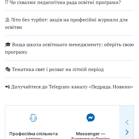
⁉ Чи схвалює педагогічна рада освітні програми?
⛱ Літо без турбот: акція на професійні журнали для
освітян
🎓 Вища школа освітнього менеджменту: оберіть свою
програму
🎭 Тематика свят і розваг на літній період
📲 Долучайтеся до Telegram-каналу «Педрада. Новини»
Професійна спільнота
Messenger —
Педр
освітян
Експертус Освіта