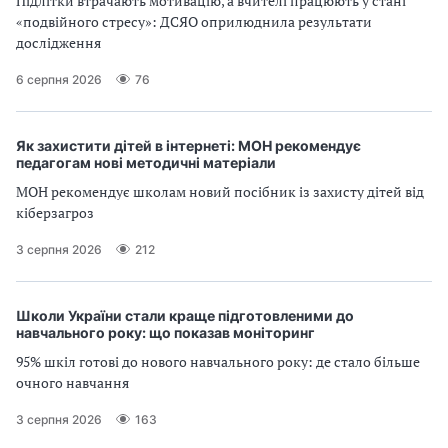
Підлітки втрачають мотивацію, а вчителі працюють у стані
«подвійного стресу»: ДСЯО оприлюднила результати
дослідження
6 серпня 2026
76
Як захистити дітей в інтернеті: МОН рекомендує
педагогам нові методичні матеріали
МОН рекомендує школам новий посібник із захисту дітей від
кіберзагроз
3 серпня 2026
212
Школи України стали краще підготовленими до
навчального року: що показав моніторинг
95% шкіл готові до нового навчального року: де стало більше
очного навчання
3 серпня 2026
163