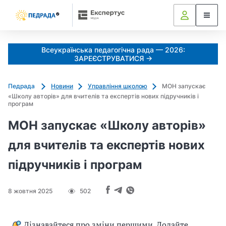
k
o
l
i
Всеукраїнська педагогічна рада — 2026:
a
ЗАРЕЄСТРУВАТИСЯ →
d
u
Педрада
Новини
Управління школою
МОН запускає
j
«Школу авторів» для вчителів та експертів нових підручників і
e
програм
m
МОН запускає «Школу авторів»
o
_
для вчителів та експертів нових
s
підручників і програм
h
c
h
8 жовтня 2025
502
e
d
r
Дізнавайтеся про зміни першими. Додайте