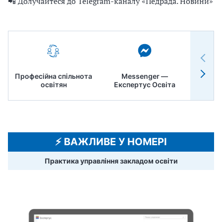
📲 Долучайтеся до Telegram-каналу «Педрада. Новини»
Професійна спільнота
Messenger —
Педр
освітян
Експертус Освіта
⚡️ ВАЖЛИВЕ У НОМЕРІ
Практика управління закладом освіти