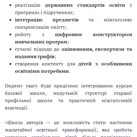
реалізацію
державних стандартів освіти
у
програмах і підручниках;
інтеграцію предметів
та міжгалузеву
синхронізацію змісту;
роботу з
цифровим конструктором
навчальних програм
;
сучасні підходи до
оцінювання, експертизи та
надання грифів
;
створення контенту для
дітей з особливими
освітніми потребами
.
Окрему увагу буде приділено інтегрованим курсам
базової школи, модульній структурі старшої
профільної школи та практичній міжгалузевій
взаємодії.
«Школа авторів — це можливість стати частиною
масштабної освітньої трансформації, яка зробить
навчання українських дітей більш послідовним,