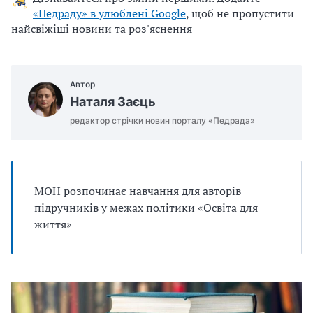
«Педраду» в улюблені Google
, щоб не пропустити
u
найсвіжіші новини та роз'яснення
j
e
m
o
Автор
.
Наталя Заєць
d
редактор стрічки новин порталу «Педрада»
o
c
x
МОН розпочинає навчання для авторів
підручників у межах політики «Освіта для
життя»