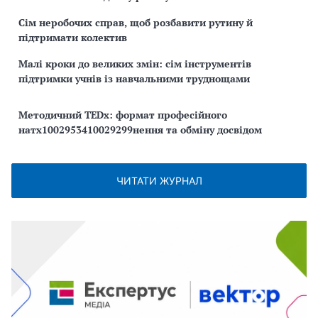
Сім неробочих справ, щоб розбавити рутину й
підтримати колектив
Малі кроки до великих змін: сім інструментів
підтримки учнів із навчальними труднощами
Методичний TEDx: формат професійного
натх1002953410029299нення та обміну досвідом
ЧИТАТИ ЖУРНАЛ