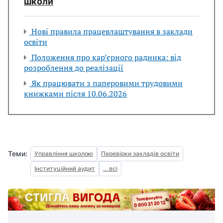
школи
Нові правила працевлаштування в заклади
освіти
Положення про кар’єрного радника: від
розроблення до реалізації
Як працювати з паперовими трудовими
книжками після 10.06.2026
Теми:
Управління школою
Перевірки закладів освіти
Інституційний аудит
... всі