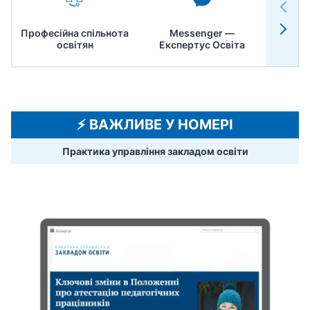
Професійна спільнота
Messenger —
Педр
освітян
Експертус Освіта
⚡️ ВАЖЛИВЕ У НОМЕРІ
Практика управління закладом освіти