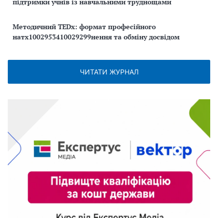
підтримки учнів із навчальними труднощами
Методичний TEDx: формат професійного
натх1002953410029299нення та обміну досвідом
ЧИТАТИ ЖУРНАЛ