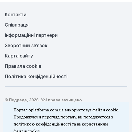
Контакти
Співпраця
Інформаційні партнери
Зворотний зв’язок
Карта сайту
Правила cookie
Політика конфіденційності
© Педрада, 2026. Усі права захищено
Повне або часткове копіювання будь-яких матеріалів сайту,
Портал oplatforma.com.ua використовує файли cookie.
цитування, публікація їх анотованих оглядів допускаються
Продовжуючи перегляд порталу, ви погоджуєтеся з
лише з письмового дозволу редакції сайту Педрада
політикою конфіденційності
та
використанням
файлів cookie