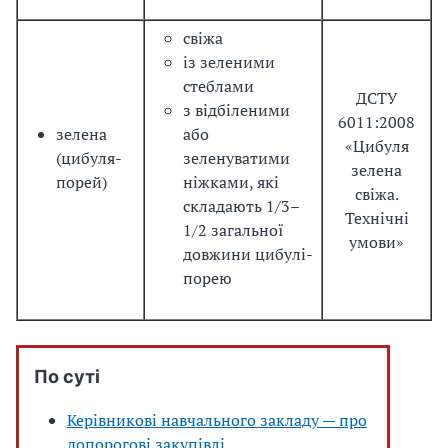
свіжа
із зеленими
стеблами
ДСТУ
з відбіленими
6011:2008
зелена
або
«Цибуля
(цибуля-
зеленуватими
зелена
порей)
ніжками, які
свіжа.
складають 1/3–
Технічні
1/2 загальної
умови»
довжини цибулі-
порею
По суті
Керівникові навчального закладу — про
допорогові закупівлі