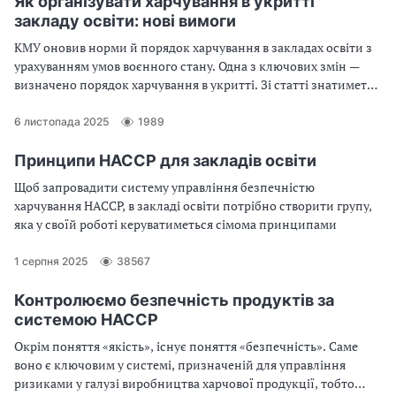
Як організувати харчування в укритті
закладу освіти: нові вимоги
КМУ оновив норми й порядок харчування в закладах освіти з
урахуванням умов воєнного стану. Одна з ключових змін —
визначено порядок харчування в укритті. Зі статті знатимете,
які приміщення та як облаштувати в укритті, щоб
забезпечити харчуванням в ньому дітей і працівників
6 листопада 2025
1989
Принципи НАССР для закладів освіти
Щоб запровадити систему управління безпечністю
харчування НАССР, в закладі освіти потрібно створити групу,
яка у своїй роботі керуватиметься сімома принципами
1 серпня 2025
38567
Контролюємо безпечність продуктів за
системою НАССР
Окрім поняття «якість», існує поняття «безпечність». Саме
воно є ключовим у системі, призначеній для управління
ризиками у галузі виробництва харчової продукції, тобто