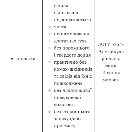
(гнила
і зіпсована
не допускається)
чиста
непідморожена
достатньо суха
ДСТУ 3234-
без порожнього
95 «Цибуля
і твердого денця
ріпчаста
ріпчаста
практично без
свіжа.
комах-шкідників
Технічні
та слідів від їхніх
умови»
пошкоджень
без надлишкової
поверхневої
вологості
без стороннього
запаху і/або
присмаку