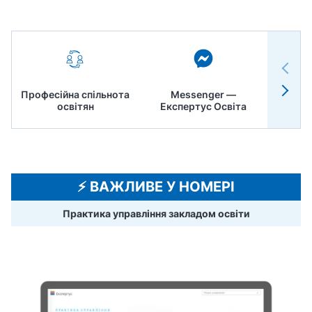
Професійна спільнота
Messenger —
Педр
освітян
Експертус Освіта
⚡️ ВАЖЛИВЕ У НОМЕРІ
Практика управління закладом освіти