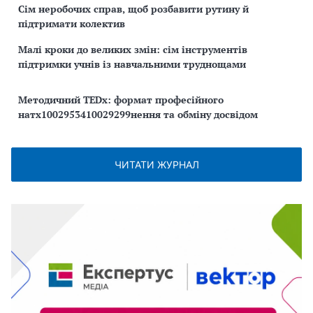
Сім неробочих справ, щоб розбавити рутину й
підтримати колектив
Малі кроки до великих змін: сім інструментів
підтримки учнів із навчальними труднощами
Методичний TEDx: формат професійного
натх1002953410029299нення та обміну досвідом
ЧИТАТИ ЖУРНАЛ