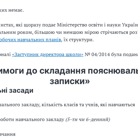
ких немає.
листах, які щоразу подає Міністерство освіти і науки Украї
альним роком, більшою чи меншою мірою стрічаються роз
обочих навчальних планів
, їх структури.
рналі
«Заступник директора школи»
№ 04/2014 була подана
имоги до складання пояснювал
записки»
ьні засади
чального закладу, кількість класів та учнів, які навчаються
роботи навчального закладу
(5-ти чи 6-денний)
авчання