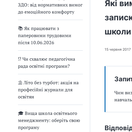
Які в
ЗДО: від нормативних вимог
до емоційного комфорту
записк
📚 Як працювати з
школи
паперовими трудовими
після 10.06.2026
15 червня 2017
⁉ Чи схвалює педагогічна
рада освітні програми?
Запи
⛱ Літо без турбот: акція на
професійні журнали для
Чим виз
освітян
навчал
🎓 Вища школа освітнього
менеджменту: оберіть свою
програму
Відпові