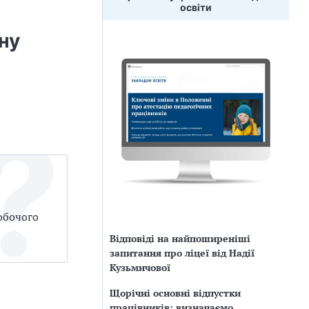
освіти
ну
обочого
Відповіді на найпоширеніші
запитання про ліцеї від Надії
Кузьмичової
Щорічні основні відпустки
працівників: визначаємо