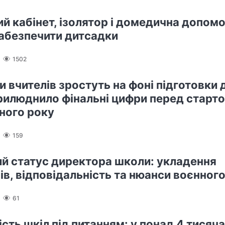
й кабінет, ізолятор і домедична допомо
абезпечити дитсадки
1502
 вчителів зростуть на фоні підготовки 
илюднило фінальні цифри перед старт
ного року
159
й статус директора школи: укладення
ів, відповідальність та нюанси воєнного
61
сть шкіл під питанням: у понад 4 тисяч