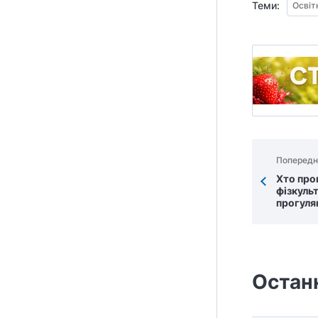
Теми:
Освіт
Попередн
Хто про
фізкульт
прогуля
Остан