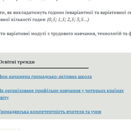
ити, як викладатимуть години інваріантної та варіативної 
вної кількості годин
(0,5; 1,5; 2,5; 3,5…)
ити варіативні модулі з трудового навчання, технологій та 
Освітні тренди
Чим начинена громадсько-активна школа
Як організоване профільне навчання у чотирьох країнах
світу
Громадянська компетентність вчителя та учня