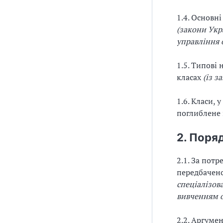
1.4. Основн
(закони Укр
управління 
1.5. Типові
класах
(із з
1.6. Класи,
поглиблене 
2. Поря
2.1. За пот
передбачен
спеціалізова
вивченням 
2.2. Аргуме