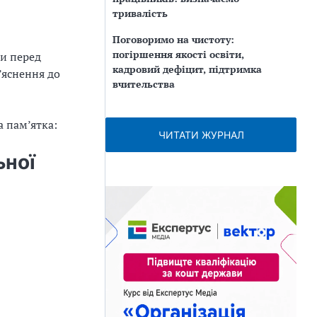
тривалість
Поговоримо на чистоту:
погіршення якості освіти,
ни перед
кадровий дефіцит, підтримка
’яснення до
вчительства
 пам’ятка:
ЧИТАТИ ЖУРНАЛ
ьної