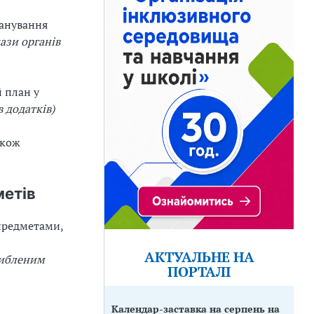
ланування
ази органів
 план у
 додатків)
акож
метів
 предметами,
АКТУАЛЬНЕ НА
глибленим
ПОРТАЛІ
Календар-заставка на серпень на