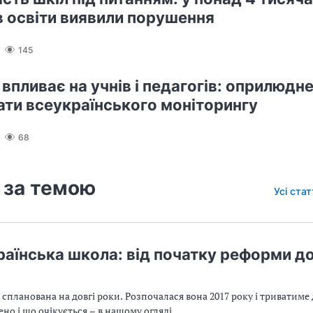
в освіти виявили порушення
145
 впливає на учнів і педагогів: оприлюдн
ати всеукраїнського моніторингу
68
 за темою
Усі ста
раїнська школа: від початку реформи д
планована на довгі роки. Розпочалася вона 2017 року і триватиме 
но і що очікується – в нашому огляді