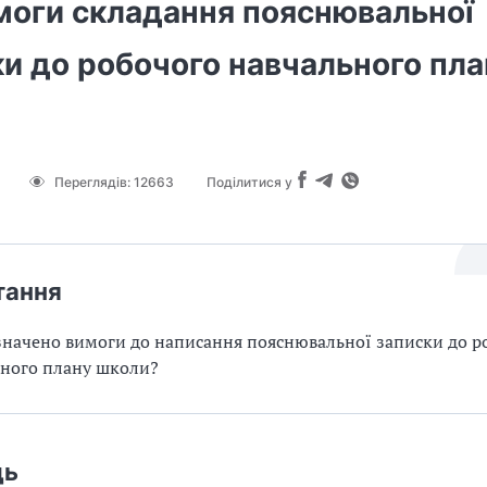
имоги складання пояснювальної
и до робочого навчального пла
Переглядів:
12663
Поділитися у
тання
начено вимоги до написання пояснювальної записки до р
ьного плану школи?
дь