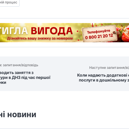
ній процес
є запитання/відповідь
Наступне запитання/ві
водить заняття з
Коли надають додаткові 
ури в ДНЗ під час першої
послуги в дошкільному 
нки
ні новини