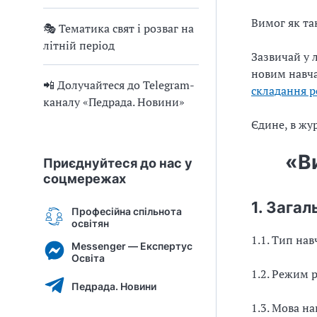
Вимог як та
🎭 Тематика свят і розваг на
літній період
Зазвичай у 
новим навч
📲 Долучайтеся до Telegram-
складання р
каналу «Педрада. Новини»
Єдине, в жу
«В
Приєднуйтеся до нас у
соцмережах
1. Загал
Професійна спільнота
освітян
1.1. Тип нав
Messenger — Експертус
Освіта
1.2. Режим 
Педрада. Новини
1.3. Мова н