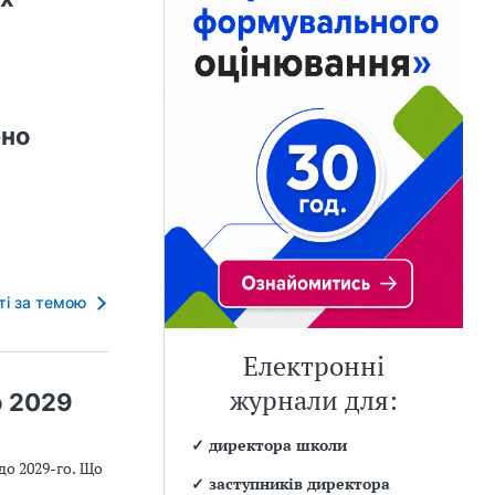
ено
тті за темою
Електронні
журнали для:
о 2029
✓
директора школи
до 2029-го. Що
✓
заступників директора