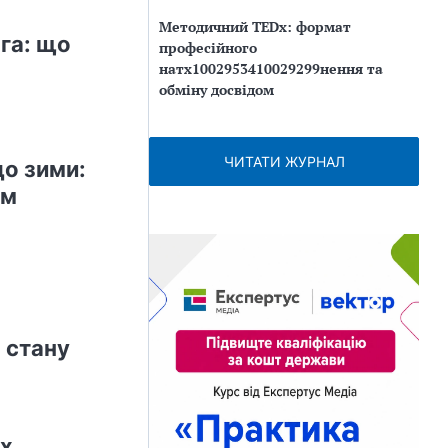
Методичний TEDx: формат
га: що
професійного
натх1002953410029299нення та
обміну досвідом
ЧИТАТИ ЖУРНАЛ
до зими:
ом
 стану
ах