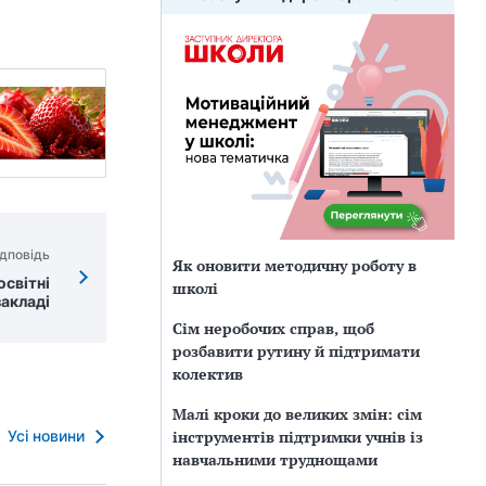
дповідь
Як оновити методичну роботу в
освітні
школі
закладі
Сім неробочих справ, щоб
розбавити рутину й підтримати
колектив
Малі кроки до великих змін: сім
інструментів підтримки учнів із
Усі новини
навчальними труднощами