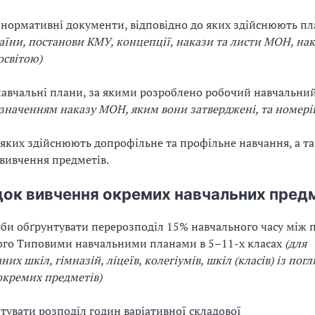
і нормативні документи, відповідно до яких здійснюють п
аїни, постанови КМУ, концепції, накази та листи МОН, нак
освітою)
 навчальні плани, за якими розроблено робочий навчальний
азначенням наказу МОН, яким вони затверджені, та номерів
 у яких здійснюють допрофільне та профільне навчання, а т
вивчення предметів.
док вивчення окремих навчальних пред
реби обґрунтувати перерозподіл 15% навчального часу між
ого Типовими навчальними планами в 5–11-х класах
(для
них шкіл, гімназій, ліцеїв, колегіумів, шкіл (класів) із по
окремих предметів)
нтувати розподіл годин варіативної складової