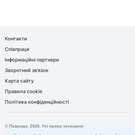
Контакти
Співпраця
Інформаційні партнери
Зворотний зв’язок
Карта сайту
Правила cookie
Політика конфіденційності
© Педрада, 2026. Усі права захищено
Повне або часткове копіювання будь-яких матеріалів сайту,