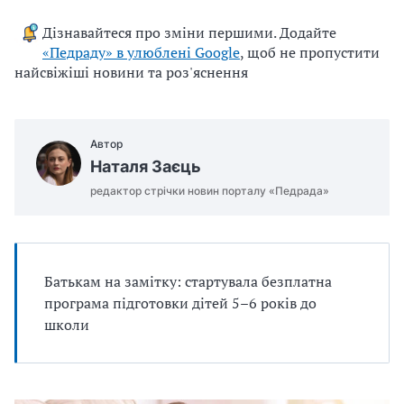
u
Дізнавайтеся про зміни першими. Додайте
j
«Педраду» в улюблені Google
, щоб не пропустити
e
найсвіжіші новини та роз'яснення
m
o
.
Автор
d
Наталя Заєць
o
c
редактор стрічки новин порталу «Педрада»
x
Батькам на замітку: стартувала безплатна
програма підготовки дітей 5–6 років до
школи