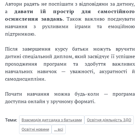
Автори радять не поспішати з відповідями за дитину,
а
давати їй простір для самостійного
осмислення завдань
. Також важливо поєднувати
навчання з рухливими іграми та емоційною
підтримкою.
Після завершення курсу батьки можуть вручити
дитині спеціальний диплом, який засвідчує її успішне
проходження програми та здобуття важливих
навчальних навичок — уважності, акуратності й
самодисципліни.
Почати навчання можна будь-коли — програма
доступна онлайн у зручному форматі.
Теми:
Взаємодія дитсадка з батьками
Освітня діяльність ЗДО
Освітні новини
... всі