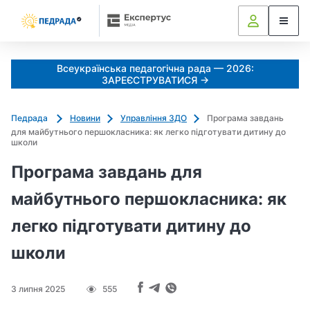
k
o
l
i
Всеукраїнська педагогічна рада — 2026:
a
ЗАРЕЄСТРУВАТИСЯ →
d
u
Педрада
Новини
Управління ЗДО
Програма завдань
j
для майбутнього першокласника: як легко підготувати дитину до
e
школи
m
Програма завдань для
o
_
майбутнього першокласника: як
s
легко підготувати дитину до
h
c
школи
h
e
d
3 липня 2025
555
r