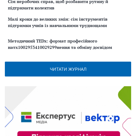
Сім неробочих справ, щоб розбавити рутину й
підтримати колектив
Малі кроки до великих змін: сім інструментів
підтримки учнів із навчальними труднощами
Методичний TEDx: формат професійного
натх1002953410029299нення та обміну досвідом
ЧИТАТИ ЖУРНАЛ