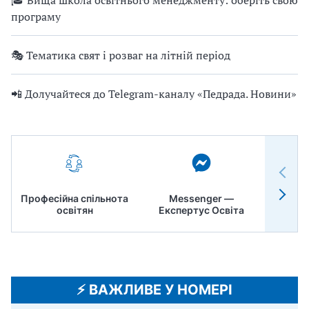
програму
🎭 Тематика свят і розваг на літній період
📲 Долучайтеся до Telegram-каналу «Педрада. Новини»
Професійна спільнота
Messenger —
Педр
освітян
Експертус Освіта
⚡️ ВАЖЛИВЕ У НОМЕРІ