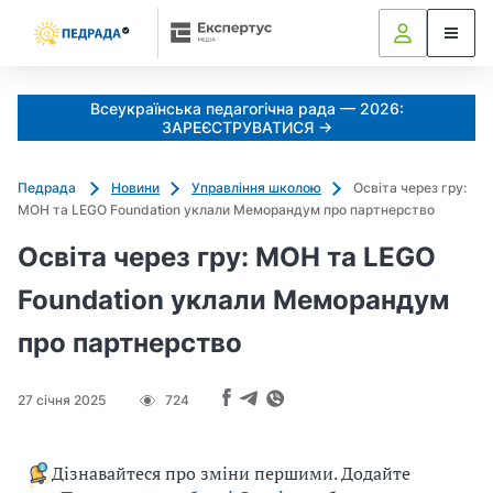
Всеукраїнська педагогічна рада — 2026:
ЗАРЕЄСТРУВАТИСЯ →
Педрада
Новини
Управління школою
Освіта через гру:
МОН та LEGO Foundation уклали Меморандум про партнерство
Освіта через гру: МОН та LEGO
Foundation уклали Меморандум
про партнерство
27 січня 2025
724
Дізнавайтеся про зміни першими. Додайте