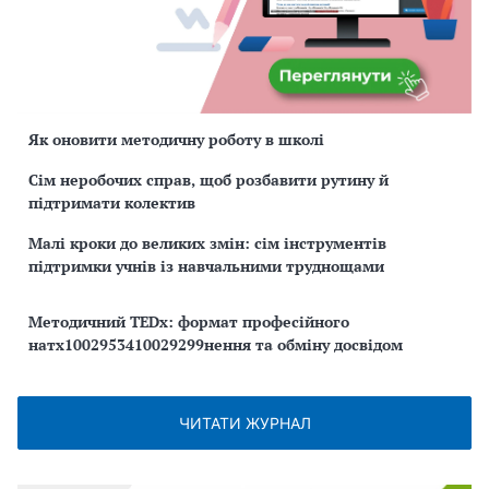
Як оновити методичну роботу в школі
Сім неробочих справ, щоб розбавити рутину й
підтримати колектив
Малі кроки до великих змін: сім інструментів
підтримки учнів із навчальними труднощами
Методичний TEDx: формат професійного
натх1002953410029299нення та обміну досвідом
ЧИТАТИ ЖУРНАЛ