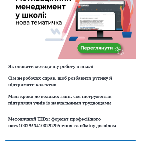
Як оновити методичну роботу в школі
Сім неробочих справ, щоб розбавити рутину й
підтримати колектив
Малі кроки до великих змін: сім інструментів
підтримки учнів із навчальними труднощами
Методичний TEDx: формат професійного
натх1002953410029299нення та обміну досвідом