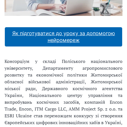
Як підготуватися до уроку за допомогою
нейромереж
Консорціум у складі Поліського національного
університету, Департаменту агропромислового
розвитку та економічної політики Житомирської
обласної військової адміністрації, Житомирської
міської ради, Державного космічного агентства
України, Національного центру управління та
випробувань космічних засобів, компаній Encon
Trade, Encon, ІTM Cargo LLC, AMM Project Sp. z o.o. та
ESRI Ukraine став переможцем конкурсу зі створення
Європейських цифрових інноваційних хабів в Україні,