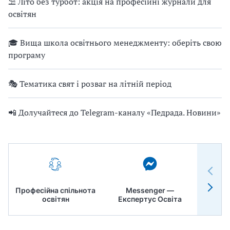
⛱ Літо без турбот: акція на професійні журнали для
освітян
🎓 Вища школа освітнього менеджменту: оберіть свою
програму
🎭 Тематика свят і розваг на літній період
📲 Долучайтеся до Telegram-каналу «Педрада. Новини»
Професійна спільнота
Messenger —
Педр
освітян
Експертус Освіта