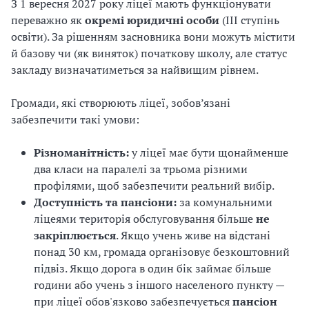
З 1 вересня 2027 року ліцеї мають функціонувати
переважно як
окремі юридичні особи
(ІІІ ступінь
освіти). За рішенням засновника вони можуть містити
й базову чи (як виняток) початкову школу, але статус
закладу визначатиметься за найвищим рівнем.
Громади, які створюють ліцеї, зобов’язані
забезпечити такі умови:
Різноманітність:
у ліцеї має бути щонайменше
два класи на паралелі за трьома різними
профілями, щоб забезпечити реальний вибір.
Доступність та пансіони:
за комунальними
ліцеями територія обслуговування більше
не
закріплюється
. Якщо учень живе на відстані
понад 30 км, громада організовує безкоштовний
підвіз. Якщо дорога в один бік займає більше
години або учень з іншого населеного пункту —
при ліцеї обов'язково забезпечується
пансіон