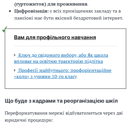
(гуртожиток) для проживання
.
Цифровізація:
у всіх приміщеннях закладу та в
пансіоні має бути якісний бездротовий інтернет.
Вам для профільного навчання
Ключ до свідомого вибору, або Як школа
впливає на освітню траєкторію підлітка
Професії майбутнього: профорієнтаційне
«коло» з учнями 10-го класу
Що буде з кадрами та реорганізацією шкіл
Переформатування мережі відбуватиметься через дві
юридичні процедури: