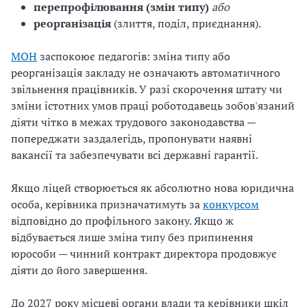
перепрофілювання (змін типу)
або
реорганізація
(злиття, поділ, приєднання).
МОН
заспокоює педагогів: зміна типу або
реорганізація закладу не означають автоматичного
звільнення працівників. У разі скорочення штату чи
зміни істотних умов праці роботодавець зобов'язаний
діяти чітко в межах трудового законодавства —
попереджати заздалегідь, пропонувати наявні
вакансії та забезпечувати всі державні гарантії.
Якщо ліцей створюється як абсолютно нова юридична
особа, керівника призначатимуть за
конкурсом
відповідно до профільного закону. Якщо ж
відбувається лише зміна типу без припинення
юрособи — чинний контракт директора продовжує
діяти до його завершення.
До 2027 року місцеві органи влади та керівники шкіл