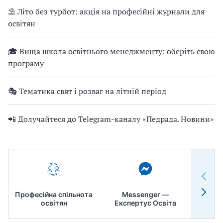
⛱ Літо без турбот: акція на професійні журнали для
освітян
🎓 Вища школа освітнього менеджменту: оберіть свою
програму
🎭 Тематика свят і розваг на літній період
📲 Долучайтеся до Telegram-каналу «Педрада. Новини»
Професійна спільнота
Messenger —
Педр
освітян
Експертус Освіта