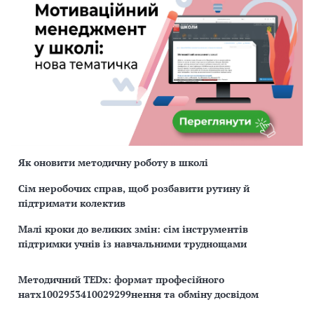
Як оновити методичну роботу в школі
Сім неробочих справ, щоб розбавити рутину й
підтримати колектив
Малі кроки до великих змін: сім інструментів
підтримки учнів із навчальними труднощами
Методичний TEDx: формат професійного
натх1002953410029299нення та обміну досвідом