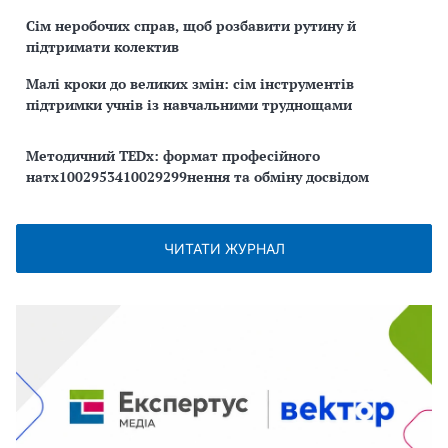
Сім неробочих справ, щоб розбавити рутину й
підтримати колектив
Малі кроки до великих змін: сім інструментів
підтримки учнів із навчальними труднощами
Методичний TEDx: формат професійного
натх1002953410029299нення та обміну досвідом
ЧИТАТИ ЖУРНАЛ