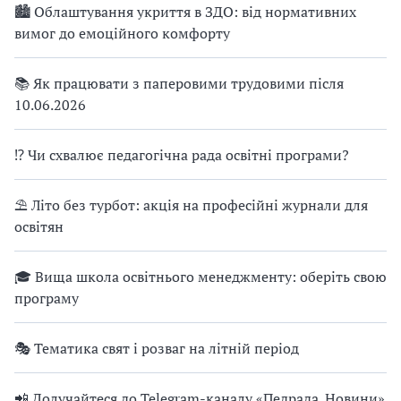
🏙 Облаштування укриття в ЗДО: від нормативних
вимог до емоційного комфорту
📚 Як працювати з паперовими трудовими після
10.06.2026
⁉ Чи схвалює педагогічна рада освітні програми?
⛱ Літо без турбот: акція на професійні журнали для
освітян
🎓 Вища школа освітнього менеджменту: оберіть свою
програму
🎭 Тематика свят і розваг на літній період
📲 Долучайтеся до Telegram-каналу «Педрада. Новини»