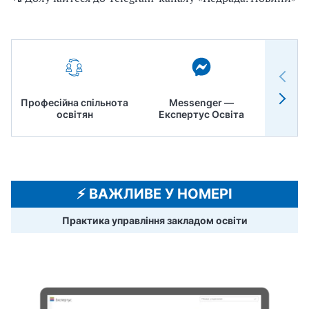
Професійна спільнота
Messenger —
Педр
освітян
Експертус Освіта
⚡️ ВАЖЛИВЕ У НОМЕРІ
Практика управління закладом освіти