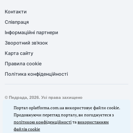
Контакти
Співпраця
Інформаційні партнери
Зворотний зв’язок
Карта сайту
Правила cookie
Політика конфіденційності
© Педрада, 2026. Усі права захищено
Повне або часткове копіювання будь-яких матеріалів сайту,
Портал oplatforma.com.ua використовує файли cookie.
цитування, публікація їх анотованих оглядів допускаються
Продовжуючи перегляд порталу, ви погоджуєтеся з
лише з письмового дозволу редакції сайту Педрада
політикою конфіденційності
та
використанням
файлів cookie
Ми в соцмережах