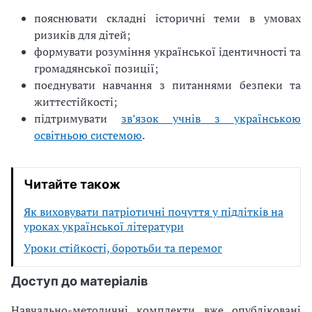
пояснювати складні історичні теми в умовах
ризиків для дітей;
формувати розуміння української ідентичності та
громадянської позиції;
поєднувати навчання з питаннями безпеки та
життєстійкості;
підтримувати
зв’язок учнів з українською
освітньою системою
.
Читайте також
Як виховувати патріотичні почуття у підлітків на
уроках української літератури
Уроки стійкості, боротьби та перемог
Доступ до матеріалів
Навчально-методичні комплекти вже опубліковані