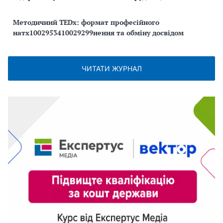
Методичний TEDx: формат професійного
натх1002953410029299нення та обміну досвідом
ЧИТАТИ ЖУРНАЛ