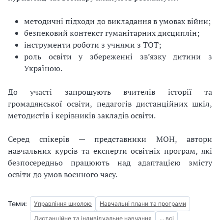
методичні підходи до викладання в умовах війни;
безпековий контекст гуманітарних дисциплін;
інструменти роботи з учнями з ТОТ;
роль освіти у збереженні зв’язку дитини з
Україною.
До участі запрошують вчителів історії та
громадянської освіти, педагогів дистанційних шкіл,
методистів і керівників закладів освіти.
Серед спікерів — представники МОН, автори
навчальних курсів та експерти освітніх програм, які
безпосередньо працюють над адаптацією змісту
освіти до умов воєнного часу.
Теми:
Управління школою
Навчальні плани та програми
Дистанційне та індивідуальне навчання
... всі