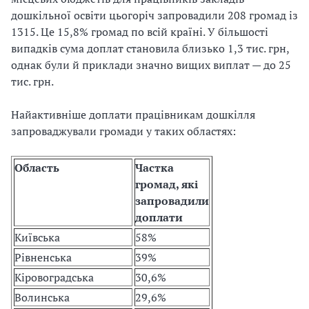
дошкільної освіти цьогоріч запровадили 208 громад із
1315. Це 15,8% громад по всій країні. У більшості
випадків сума доплат становила близько 1,3 тис. грн,
однак були й приклади значно вищих виплат — до 25
тис. грн.
Найактивніше доплати працівникам дошкілля
запроваджували громади у таких областях:
Область
Частка
громад, які
запровадили
доплати
Київська
58%
Рівненська
39%
Кіровоградська
30,6%
Волинська
29,6%