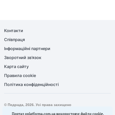
Контакти
Співпраця
Інформаційні партнери
Зворотний зв’язок
Карта сайту
Правила cookie
Політика конфіденційності
© Педрада, 2026. Усі права захищено
Повне або часткове копіювання будь-яких матеріалів сайту,
Портал oplatforma.com.ua використовує файли cookie.