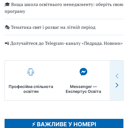
🎓 Вища школа освітнього менеджменту: оберіть свою
програму
🎭 Тематика свят і розваг на літній період
📲 Долучайтеся до Telegram-каналу «Педрада. Новини»
Професійна спільнота
Messenger —
Педр
освітян
Експертус Освіта
⚡️ ВАЖЛИВЕ У НОМЕРІ