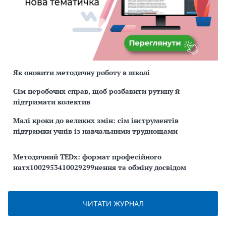
Як оновити методичну роботу в школі
Сім неробочих справ, щоб розбавити рутину й
підтримати колектив
Малі кроки до великих змін: сім інструментів
підтримки учнів із навчальними труднощами
Методичний TEDx: формат професійного
натх1002953410029299нення та обміну досвідом
ЧИТАТИ ЖУРНАЛ