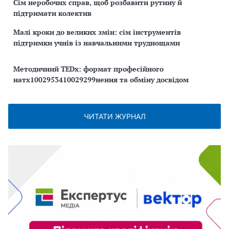
Сім неробочих справ, щоб розбавити рутину й
підтримати колектив
Малі кроки до великих змін: сім інструментів
підтримки учнів із навчальними труднощами
Методичний TEDx: формат професійного
натх1002953410029299нення та обміну досвідом
ЧИТАТИ ЖУРНАЛ