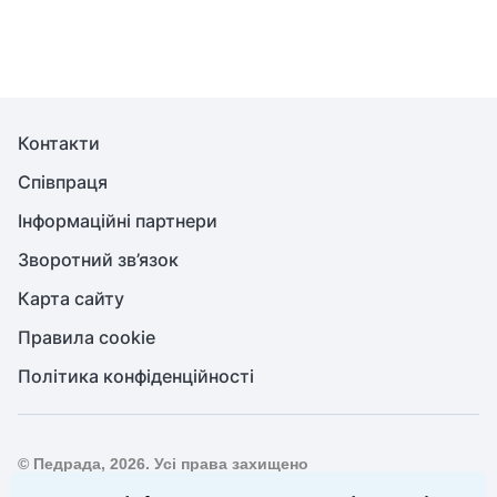
Контакти
Співпраця
Інформаційні партнери
Зворотний зв’язок
Карта сайту
Правила cookie
Політика конфіденційності
© Педрада, 2026. Усі права захищено
Повне або часткове копіювання будь-яких матеріалів сайту,