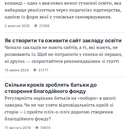
команді – одна з важливих вимог сучасної освіти, яка
найкраще реалізується через педагогіку партнерства,
однією із форм якої є учнівське самоврядування.
2 жовтня 2025
21298
Як створити та оживити сайт закладу освіти
Чимало закладів не мають сайтів, а ті, які мають, не
розвивають їх. Щоб не потрапити у списки ні перших,
ні других ― скористайтеся рекомендаціями зі статті
15 липня 2024
31777
Скільки кроків зроблять батьки до
створення благодійного фонду
Регулярність нарікань батьків на «побори» в школі
завидна. Чи не час узяти відповідальність одній зі
сторін — і пройти пліч-о-пліч дорогою створення
благодійного фонду?
11 лютого 2019
10615