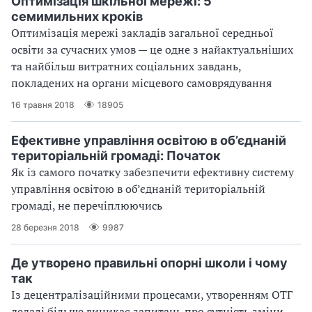
Оптимізація шкільної мережі: 5
семимильних кроків
Оптимізація мережі закладів загальної середньої
освіти за сучасних умов — це одне з найактуальніших
та найбільш витратних соціальних завдань,
покладених на органи місцевого самоврядування
16 травня 2018
18905
Ефективне управління освітою в об’єднаній
територіальній громаді: Початок
Як із самого початку забезпечити ефективну систему
управління освітою в об’єднаній територіальній
громаді, не перечіплюючись
28 березня 2018
9987
Де утворено правильні опорні школи і чому
так
Із децентралізаційними процесами, утворенням ОТГ
дедалі більше виникає запитань про сутність зміни