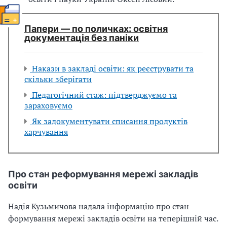
Папери — по поличках: освітня
документація без паніки
Накази в закладі освіти: як реєструвати та
скільки зберігати
Педагогічний стаж: підтверджуємо та
зараховуємо
Як задокументувати списання продуктів
харчування
Про стан реформування мережі закладів
освіти
Надія Кузьмичова надала інформацію про стан
формування мережі закладів освіти на теперішній час.