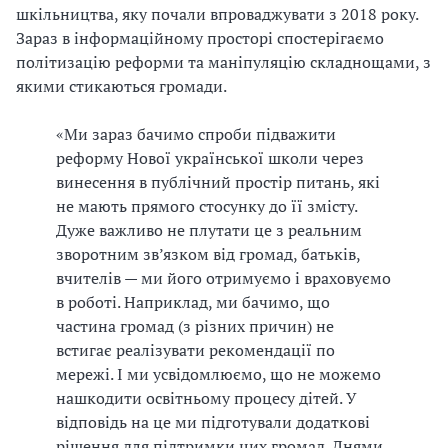
шкільництва, яку почали впроваджувати з 2018 року.
Зараз в інформаційному просторі спостерігаємо
політизацію реформи та маніпуляцію складнощами, з
якими стикаються громади.
«Ми зараз бачимо спроби підважити
реформу Нової української школи через
винесення в публічний простір питань, які
не мають прямого стосунку до її змісту.
Дуже важливо не плутати це з реальним
зворотним зв’язком від громад, батьків,
вчителів — ми його отримуємо і враховуємо
в роботі. Наприклад, ми бачимо, що
частина громад (з різних причин) не
встигає реалізувати рекомендації по
мережі. І ми усвідомлюємо, що не можемо
нашкодити освітньому процесу дітей. У
відповідь на це ми підготували додаткові
рішення для підтримки цих громад. Днями