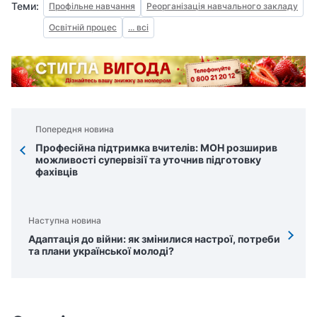
Теми:
Профільне навчання
Реорганізація навчального закладу
Освітній процес
... всі
Попередня новина
Професійна підтримка вчителів: МОН розширив
можливості супервізії та уточнив підготовку
фахівців
Наступна новина
Адаптація до війни: як змінилися настрої, потреби
та плани української молоді?