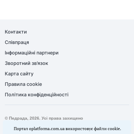
Контакти
Співпраця
Інформаційні партнери
Зворотний зв’язок
Карта сайту
Правила cookie
Політика конфіденційності
© Педрада, 2026. Усі права захищено
Повне або часткове копіювання будь-яких матеріалів сайту,
Портал oplatforma.com.ua використовує файли cookie.
цитування, публікація їх анотованих оглядів допускаються