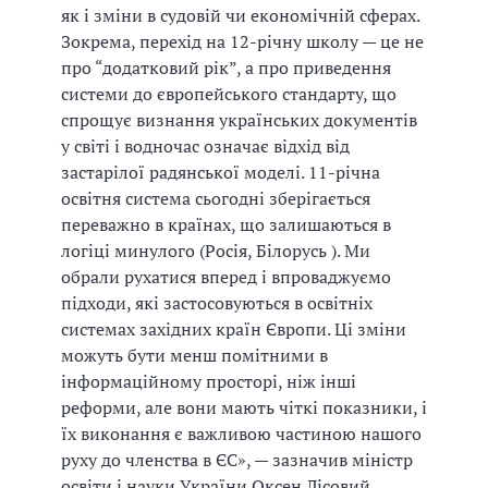
як і зміни в судовій чи економічній сферах.
Зокрема, перехід на 12-річну школу — це не
про “додатковий рік”, а про приведення
системи до європейського стандарту, що
спрощує визнання українських документів
у світі і водночас означає відхід від
застарілої радянської моделі. 11-річна
освітня система сьогодні зберігається
переважно в країнах, що залишаються в
логіці минулого (Росія, Білорусь ). Ми
обрали рухатися вперед і впроваджуємо
підходи, які застосовуються в освітніх
системах західних країн Європи. Ці зміни
можуть бути менш помітними в
інформаційному просторі, ніж інші
реформи, але вони мають чіткі показники, і
їх виконання є важливою частиною нашого
руху до членства в ЄС», — зазначив міністр
освіти і науки України Оксен Лісовий.