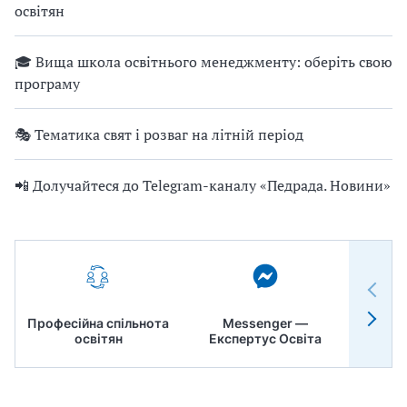
освітян
🎓 Вища школа освітнього менеджменту: оберіть свою
програму
🎭 Тематика свят і розваг на літній період
📲 Долучайтеся до Telegram-каналу «Педрада. Новини»
Професійна спільнота
Messenger —
Педр
освітян
Експертус Освіта