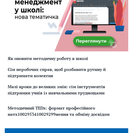
Як оновити методичну роботу в школі
Сім неробочих справ, щоб розбавити рутину й
підтримати колектив
Малі кроки до великих змін: сім інструментів
підтримки учнів із навчальними труднощами
Методичний TEDx: формат професійного
натх1002953410029299нення та обміну досвідом