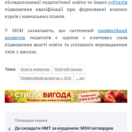
післядипломної педагогічної освіти та інших
суб’єктів
підвищення кваліфікації при формуванні власних
курсів і навчальних планів.
У МОН зазначають, що системний
професійний
розвиток
педагогів є однією з ключових умов
підвищення якості освіти та успішного впровадження
змін у школах.
Теми:
Освіта дорослих
Освітній процес
Професійний розвиток у ЗНЗ
... всі
Попередня новина
Де складати НМТ за кордоном: МОН затвердив