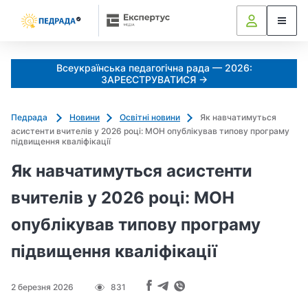
k
o
l
i
Всеукраїнська педагогічна рада — 2026:
a
ЗАРЕЄСТРУВАТИСЯ →
d
u
Педрада
Новини
Освітні новини
Як навчатимуться
j
асистенти вчителів у 2026 році: МОН опублікував типову програму
e
підвищення кваліфікації
m
Як навчатимуться асистенти
o
_
вчителів у 2026 році: МОН
s
опублікував типову програму
h
c
підвищення кваліфікації
h
e
d
2 березня 2026
831
r