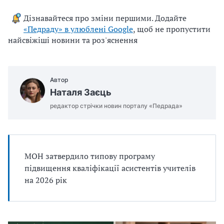
u
Дізнавайтеся про зміни першими. Додайте
j
«Педраду» в улюблені Google
, щоб не пропустити
e
найсвіжіші новини та роз'яснення
m
o
.
Автор
d
Наталя Заєць
o
c
редактор стрічки новин порталу «Педрада»
x
МОН затвердило типову програму
підвищення кваліфікації асистентів учителів
на 2026 рік