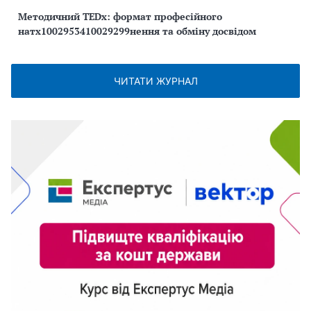
Методичний TEDx: формат професійного
натх1002953410029299нення та обміну досвідом
ЧИТАТИ ЖУРНАЛ