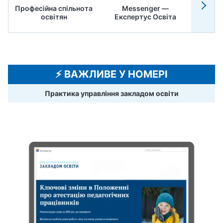
Професійна спільнота
Messenger —
Педр
освітян
Експертус Освіта
⚡️ ВАЖЛИВЕ У НОМЕРІ
Практика управління закладом освіти