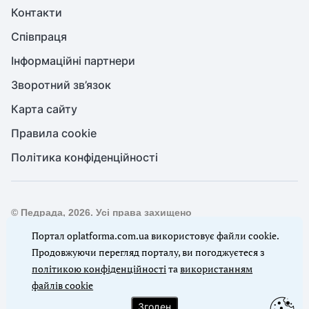
Контакти
Співпраця
Інформаційні партнери
Зворотний зв’язок
Карта сайту
Правила cookie
Політика конфіденційності
© Педрада, 2026. Усі права захищено
Повне або часткове копіювання будь-яких матеріалів сайту,
Портал oplatforma.com.ua використовує файли cookie.
цитування, публікація їх анотованих оглядів допускаються
Продовжуючи перегляд порталу, ви погоджуєтеся з
лише з письмового дозволу редакції сайту Педрада
політикою конфіденційності
та
використанням
файлів cookie
Ми в соцмережах
Згоден