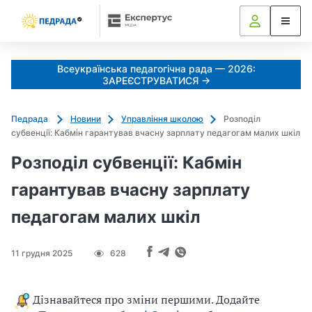
k
o
l
i
Всеукраїнська педагогічна рада — 2026:
a
ЗАРЕЄСТРУВАТИСЯ →
d
u
Педрада
Новини
Управління школою
Розподіл
j
субвенції: Кабмін гарантував вчасну зарплату педагогам малих шкіл
e
m
Розподіл субвенції: Кабмін
o
гарантував вчасну зарплату
_
s
педагогам малих шкіл
h
c
11 грудня 2025
628
h
e
d
Дізнавайтеся про зміни першими. Додайте
r