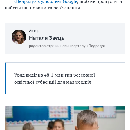
«Педраду» в улюблені Google
, щоб не пропустити
u
найсвіжіші новини та роз'яснення
j
e
m
Автор
o
Наталя Заєць
.
редактор стрічки новин порталу «Педрада»
d
o
c
x
Уряд виділив 48,1 млн грн резервної
освітньої субвенції для малих шкіл