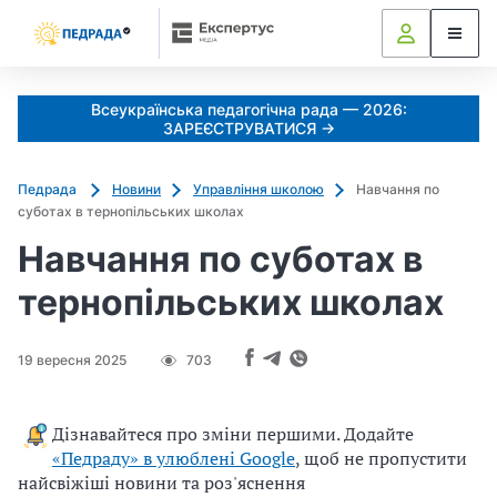
k
o
l
i
Всеукраїнська педагогічна рада — 2026:
a
ЗАРЕЄСТРУВАТИСЯ →
d
u
Педрада
Новини
Управління школою
Навчання по
j
суботах в тернопільських школах
e
Навчання по суботах в
m
o
тернопільських школах
_
s
h
19 вересня 2025
703
c
h
Дізнавайтеся про зміни першими. Додайте
e
«Педраду» в улюблені Google
, щоб не пропустити
d
найсвіжіші новини та роз'яснення
r