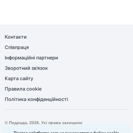
Контакти
Співпраця
Інформаційні партнери
Зворотний зв’язок
Карта сайту
Правила cookie
Політика конфіденційності
© Педрада, 2026. Усі права захищено
Повне або часткове копіювання будь-яких матеріалів сайту,
Портал oplatforma.com.ua використовує файли cookie.