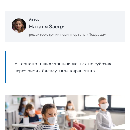
u
j
e
Автор
m
Наталя Заєць
o
редактор стрічки новин порталу «Педрада»
.
d
o
c
У Тернополі школярі навчаються по суботах
x
через ризик блекаутів та карантинів