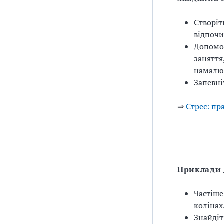
Створіт
відпочи
Допомож
заняття
намалюв
Запевні
⇒
Стрес: пр
Приклади 
Частіше
колінах
Знайдіт