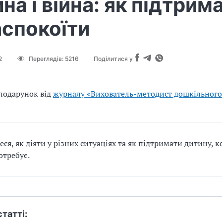
на і війна: як підтрим
аспокоїти
2
Переглядів:
5216
Поділитися у
подарунок від
журналу «Вихователь-методист дошкільного
еся, як діяти у різних ситуаціях та як підтримати дитину, 
отребує.
статті: