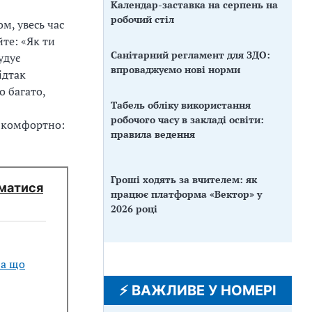
Календар-заставка на серпень на
робочий стіл
м, увесь час
йте: «Як ти
Санітарний регламент для ЗДО:
удує
впроваджуємо нові норми
ідтак
о багато,
Табель обліку використання
робочого часу в закладі освіти:
я комфортно:
правила ведення
Гроші ходять за вчителем: як
иматися
працює платформа «Вектор» у
2026 році
 а що
⚡️ ВАЖЛИВЕ У НОМЕРІ