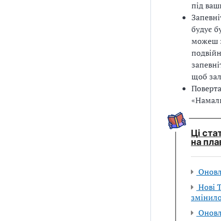
під ваш
Запевні
будує б
можеш з
подвійн
запевні
щоб зал
Поверта
«Намалю
Ці ста
на пла
Оновл
Нові Т
змінило
Оновлю