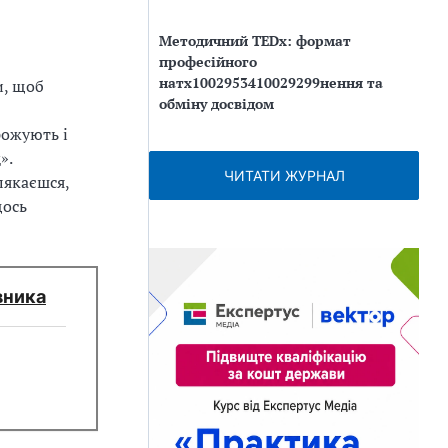
Методичний TEDx: формат
професійного
натх1002953410029299нення та
и, щоб
обміну досвідом
рожують і
».
ЧИТАТИ ЖУРНАЛ
лякаєшся,
щось
вника