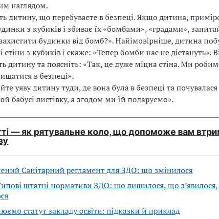
им наглядом.
ть дитину, що перебуваєте в безпеці. Якщо дитина, приміро
удинки з кубиків і збиває їх «бомбами», «градами», запита
ахистити будинки від бомб?». Найімовірніше, дитина поб
і стіни з кубиків і скаже: «Тепер бомби нас не дістануть». В
ть дитину та поясніть: «Так, це дуже міцна стіна. Ми робим
ишатися в безпеці».
йте уяву дитину туди, де вона була в безпеці та почувалас
й бабусі листівку, а згодом ми їй подаруємо».
тті — як рятувальне коло, що допоможе вам втр
ву
ений Санітарний регламент для ЗДО: що змінилося
ипові штатні нормативи ЗДО: що лишилося, що з’явилося,
ся
ємо статут закладу освіти: підказки й приклад