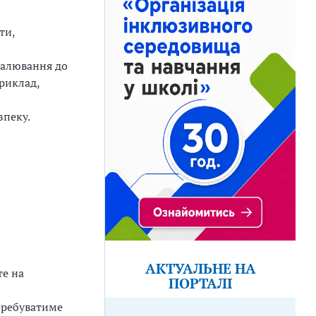
ти,
малювання до
приклад,
зпеку.
АКТУАЛЬНЕ НА
те на
ПОРТАЛІ
перебуватиме