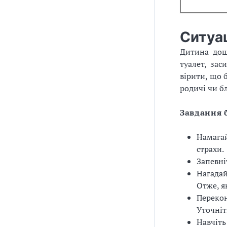
Ситуац
Дитина дош
туалет, зас
вірити, що б
родичі чи б
Завдання 
Намагай
страхи.
Запевні
Нагадай
Отже, я
Перекон
Уточніт
Навчіть