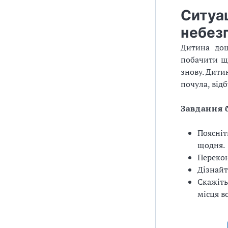
Ситуац
небез
Дитина дош
побачити що
знову. Дити
почула, від
Завдання 
Поясніт
щодня.
Перекон
Дізнайт
Скажіть
місця в