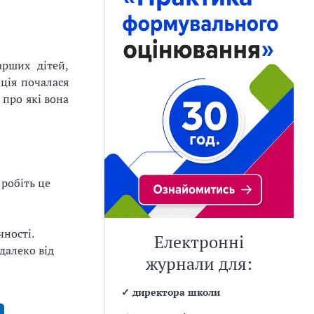
рших дітей,
ція почалася
 про які вона
 робіть це
чності.
Електронні
далеко від
журнали для:
✓
директора школи