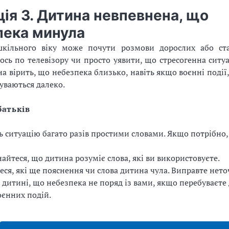
ія 3. Дитина невпевнена, що
пека минула
кільного віку може почути розмови дорослих або ста
сь по телевізору чи просто уявити, що стресогенна ситуа
на вірить, що небезпека близько, навіть якщо воєнні події,
буваються далеко.
батьків
ь ситуацію багато разів простими словами. Якщо потрібно,
айтеся, що дитина розуміє слова, які ви використовуєте.
еся, які ще пояснення чи слова дитина чула. Виправте нето
 дитині, що небезпека не поряд із вами, якщо перебуваєте 
оєнних подій.