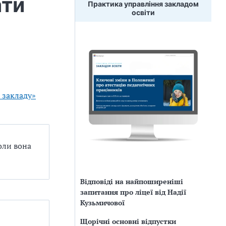
ати
Практика управління закладом
освіти
 закладу»
коли вона
Відповіді на найпоширеніші
запитання про ліцеї від Надії
Кузьмичової
Щорічні основні відпустки