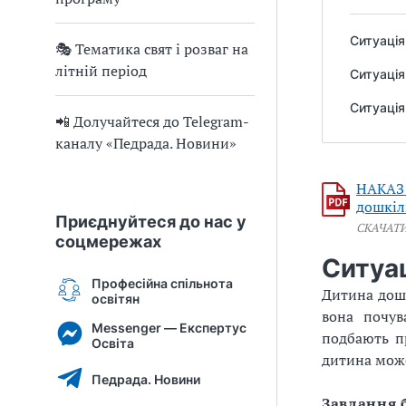
Ситуація
🎭 Тематика свят і розваг на
літній період
Ситуація
Ситуація
📲 Долучайтеся до Telegram-
каналу «Педрада. Новини»
НАКАЗ 
дошкіл
Приєднуйтеся до нас у
СКАЧАТ
соцмережах
Ситуац
Професійна спільнота
Дитина дошк
освітян
вона почув
Messenger — Експертус
подбають пр
Освіта
дитина може
Педрада. Новини
Завдання 