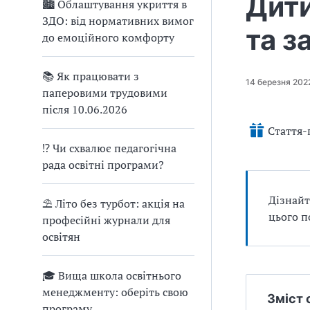
Дити
🏙 Облаштування укриття в
ЗДО: від нормативних вимог
та з
до емоційного комфорту
📚 Як працювати з
14 березня 202
паперовими трудовими
після 10.06.2026
Стаття-
⁉ Чи схвалює педагогічна
рада освітні програми?
Дізнайт
⛱ Літо без турбот: акція на
цього п
професійні журнали для
освітян
🎓 Вища школа освітнього
менеджменту: оберіть свою
Зміст 
програму