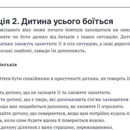
ія 2. Дитина усього боїться
кільного віку може почати боятися залишатися на само
инати чи бути далеко від батьків у інших ситуаціях. Дит
атьки зможуть захистити її в усіх ситуаціях, а інші доросл
лизькі знайомі, завжди їм допоможуть.
батьків
теся бути спокійними в присутності дитини, не говоріть їй
ть дитину, що не залиште її та зможете захистити.
те дитині, що є люди, які допомагають сім’ям залишатися в
кщо вам знадобиться допомога, ви зможете її отримати.
айте дитину, що повернетеся, якщо вам потрібно кудись пі
ь, коли саме будете вдома й поверніться вчасно.
 дитину ділитися з вами страхами, переживаннями.