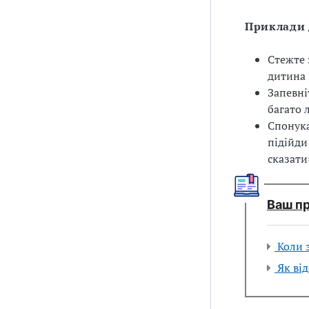
Приклади 
Стежте 
дитина 
Запевні
багато 
Спонука
підійди
сказати
Ваш пр
Коли 
Як від