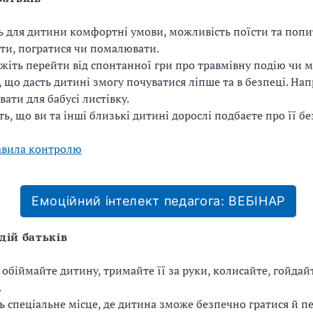
ь для дитини комфортні умови, можливість поїсти та попи
ти, погратися чи помалювати.
іть перейти від спонтанної гри про травмівну подію чи 
, що дасть дитині змогу почуватися ліпше та в безпеці. На
ати для бабусі листівку.
ть, що ви та інші близькі дитині дорослі подбаєте про її бе
авила контролю
Емоційний інтелект педагога: ВЕБІНАР
дій батьків
 обіймайте дитину, тримайте її за руки, колисайте, гойдай
.
ь спеціальне місце, де дитина зможе безпечно гратися й 