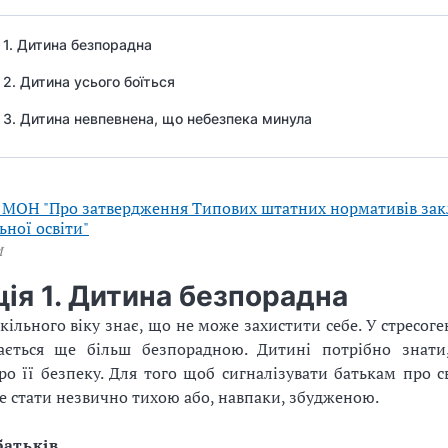
 1. Дитина безпорадна
 2. Дитина усього боїться
 3. Дитина невпевнена, що небезпека минула
МОН "Про затвердження Типових штатних нормативів зак
ьної освіти"
И
ія 1. Дитина безпорадна
ільного віку знає, що не може захистити себе. У стресоге
ається ще більш безпорадною. Дитині потрібно знати
о її безпеку. Для того щоб сигналізувати батькам про с
 стати незвично тихою або, навпаки, збудженою.
батьків