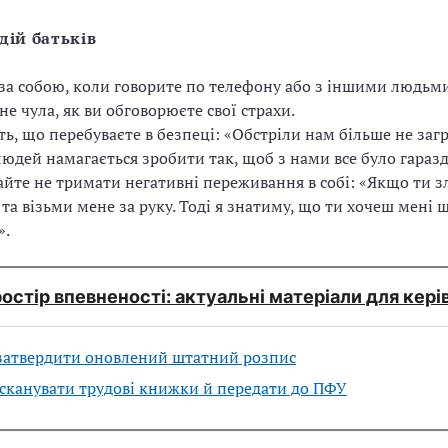
дій батьків
за собою, коли говорите по телефону або з іншими людьм
не чула, як ви обговорюєте свої страхи.
ть, що перебуваєте в безпеці: «Обстріли нам більше не заг
людей намагається зробити так, щоб з нами все було гаразд
йте не тримати негативні переживання в собі: «Якщо ти з
 та візьми мене за руку. Тоді я знатиму, що ти хочеш мені 
».
остір впевненості: актуальні матеріали для кері
затвердити оновлений штатний розпис
сканувати трудові книжки й передати до ПФУ