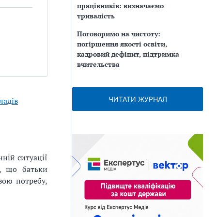
працівників: визначаємо
тривалість
Поговоримо на чистоту:
погіршення якості освіти,
кадровий дефіцит, підтримка
вчительства
ЧИТАТИ ЖУРНАЛ
ладів
нній ситуації
, що батьки
вою потребу,